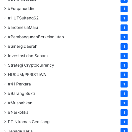
#Furqanuddin
1
#HUTSulteng62
1
#IndonesiaMaju
1
#PembangunanBerkelanjutan
1
#SinergiDaerah
1
Investasi dan Saham
1
Strategi Cryptocurrency
1
HUKUM/PERISTIWA
1
#41 Perkara
1
#Barang Bukti
1
#Musnahkan
1
#Narkotika
1
PT Nikomas Gemilang
1
Tenaga Kerja
1