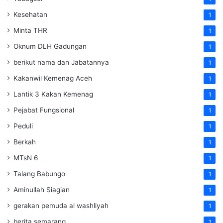
Kesehatan
1
Minta THR
1
Oknum DLH Gadungan
1
berikut nama dan Jabatannya
1
Kakanwil Kemenag Aceh
1
Lantik 3 Kakan Kemenag
1
Pejabat Fungsional
1
Peduli
1
Berkah
1
MTsN 6
1
Talang Babungo
1
Aminullah Siagian
1
gerakan pemuda al washliyah
1
berita semarang
1