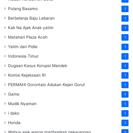
Pulang Basamo
1
Berbelanja Baju Lebaran
1
Kak Na Ajak Anak yatim
1
Matahari Plaza Aceh
1
Yatim dari Pidie
1
Indonesia Timur
1
Dugaan Kasus Korupsi Mandek
1
Komisi Kejaksaan RI
1
PERMAHI Gorontalo Adukan Kejari Gorut
1
Game
1
Mudik Nyaman
1
i dako
1
Honda
1
Wabup ajak warga manfaatkan pekarangan
1