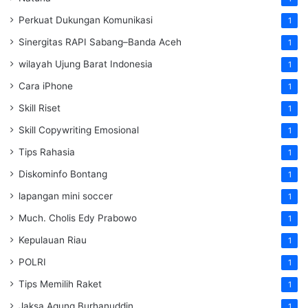
Perkuat Dukungan Komunikasi
1
Sinergitas RAPI Sabang–Banda Aceh
1
wilayah Ujung Barat Indonesia
1
Cara iPhone
1
Skill Riset
1
Skill Copywriting Emosional
1
Tips Rahasia
1
Diskominfo Bontang
1
lapangan mini soccer
1
Much. Cholis Edy Prabowo
1
Kepulauan Riau
1
POLRI
1
Tips Memilih Raket
1
Jaksa Agung Burhanuddin
1