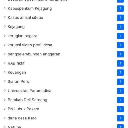
Kapuspenkum Kejagung
1
Kasus amsal sitepu
1
Kejagung
1
kerugian negara
1
korupsi video profil desa
1
penggelembungan anggaran
1
RAB fiktif
1
Keuangan
1
Siaran Pers
1
Universitas Paramadina
1
Pemkab Deli Serdang
1
PN Lubuk Pakam
1
dana desa Karo
1
Natuna
1