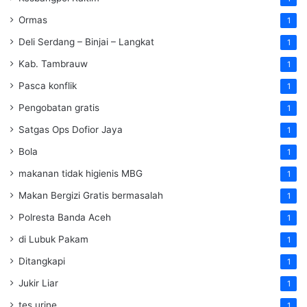
Ormas
1
Deli Serdang – Binjai – Langkat
1
Kab. Tambrauw
1
Pasca konflik
1
Pengobatan gratis
1
Satgas Ops Dofior Jaya
1
Bola
1
makanan tidak higienis MBG
1
Makan Bergizi Gratis bermasalah
1
Polresta Banda Aceh
1
di Lubuk Pakam
1
Ditangkapi
1
Jukir Liar
1
tes urine
1