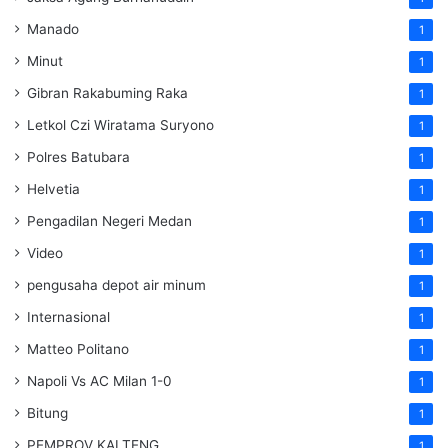
Manado
1
Minut
1
Gibran Rakabuming Raka
1
Letkol Czi Wiratama Suryono
1
Polres Batubara
1
Helvetia
1
Pengadilan Negeri Medan
1
Video
1
pengusaha depot air minum
1
Internasional
1
Matteo Politano
1
Napoli Vs AC Milan 1-0
1
Bitung
1
PEMPROV KALTENG
1