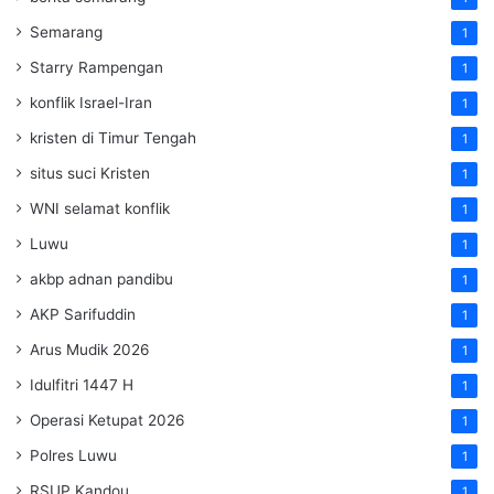
Semarang
1
Starry Rampengan
1
konflik Israel-Iran
1
kristen di Timur Tengah
1
situs suci Kristen
1
WNI selamat konflik
1
Luwu
1
akbp adnan pandibu
1
AKP Sarifuddin
1
Arus Mudik 2026
1
Idulfitri 1447 H
1
Operasi Ketupat 2026
1
Polres Luwu
1
RSUP Kandou
1