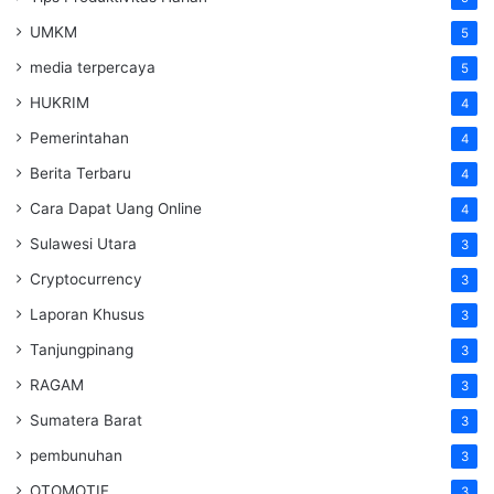
UMKM
5
media terpercaya
5
HUKRIM
4
Pemerintahan
4
Berita Terbaru
4
Cara Dapat Uang Online
4
Sulawesi Utara
3
Cryptocurrency
3
Laporan Khusus
3
Tanjungpinang
3
RAGAM
3
Sumatera Barat
3
pembunuhan
3
OTOMOTIF
3