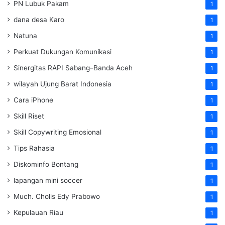
PN Lubuk Pakam
1
dana desa Karo
1
Natuna
1
Perkuat Dukungan Komunikasi
1
Sinergitas RAPI Sabang–Banda Aceh
1
wilayah Ujung Barat Indonesia
1
Cara iPhone
1
Skill Riset
1
Skill Copywriting Emosional
1
Tips Rahasia
1
Diskominfo Bontang
1
lapangan mini soccer
1
Much. Cholis Edy Prabowo
1
Kepulauan Riau
1