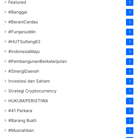
Featured
1
#Banggai
1
#BeraniCerdas
1
#Furqanuddin
1
#HUTSulteng62
1
#IndonesiaMaju
1
#PembangunanBerkelanjutan
1
#SinergiDaerah
1
Investasi dan Saham
1
Strategi Cryptocurrency
1
HUKUM/PERISTIWA
1
#41 Perkara
1
#Barang Bukti
1
#Musnahkan
1