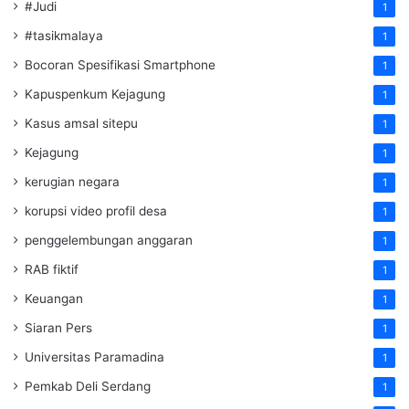
#Judi
1
#tasikmalaya
1
Bocoran Spesifikasi Smartphone
1
Kapuspenkum Kejagung
1
Kasus amsal sitepu
1
Kejagung
1
kerugian negara
1
korupsi video profil desa
1
penggelembungan anggaran
1
RAB fiktif
1
Keuangan
1
Siaran Pers
1
Universitas Paramadina
1
Pemkab Deli Serdang
1