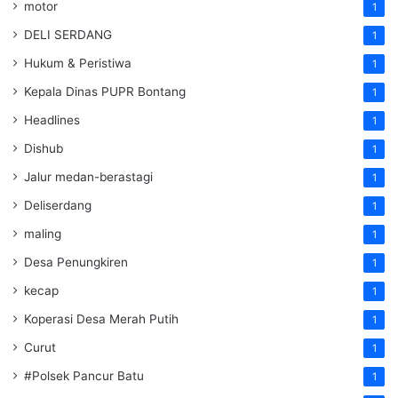
motor
1
DELI SERDANG
1
Hukum & Peristiwa
1
Kepala Dinas PUPR Bontang
1
Headlines
1
Dishub
1
Jalur medan-berastagi
1
Deliserdang
1
maling
1
Desa Penungkiren
1
kecap
1
Koperasi Desa Merah Putih
1
Curut
1
#Polsek Pancur Batu
1