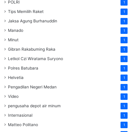
POLRI
1
Tips Memilih Raket
1
Jaksa Agung Burhanuddin
1
Manado
1
Minut
1
Gibran Rakabuming Raka
1
Letkol Czi Wiratama Suryono
1
Polres Batubara
1
Helvetia
1
Pengadilan Negeri Medan
1
Video
1
pengusaha depot air minum
1
Internasional
1
Matteo Politano
1