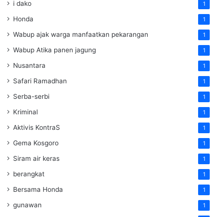
i dako
1
Honda
1
Wabup ajak warga manfaatkan pekarangan
1
Wabup Atika panen jagung
1
Nusantara
1
Safari Ramadhan
1
Serba-serbi
1
Kriminal
1
Aktivis KontraS
1
Gema Kosgoro
1
Siram air keras
1
berangkat
1
Bersama Honda
1
gunawan
1