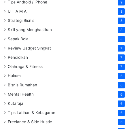
Tips Android / iPhone
9
U T A M A
8
Strategi Bisnis
8
Skill yang Menghasilkan
8
Sepak Bola
8
Review Gadget Singkat
7
Pendidikan
7
Olahraga & Fitness
7
Hukum
6
Bisnis Rumahan
6
Mental Health
6
Kutaraja
6
Tips Latihan & Kebugaran
6
Freelance & Side Hustle
6