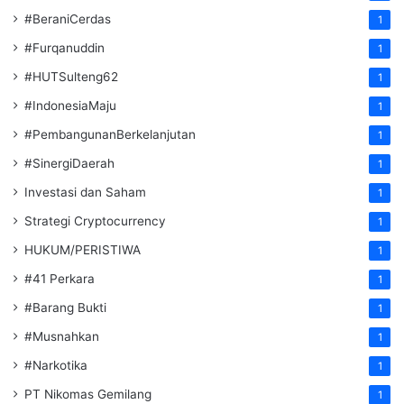
#BeraniCerdas
1
#Furqanuddin
1
#HUTSulteng62
1
#IndonesiaMaju
1
#PembangunanBerkelanjutan
1
#SinergiDaerah
1
Investasi dan Saham
1
Strategi Cryptocurrency
1
HUKUM/PERISTIWA
1
#41 Perkara
1
#Barang Bukti
1
#Musnahkan
1
#Narkotika
1
PT Nikomas Gemilang
1