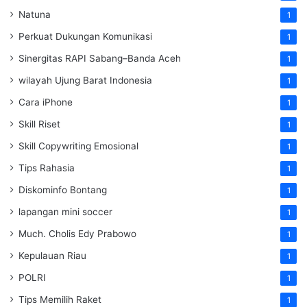
Natuna
1
Perkuat Dukungan Komunikasi
1
Sinergitas RAPI Sabang–Banda Aceh
1
wilayah Ujung Barat Indonesia
1
Cara iPhone
1
Skill Riset
1
Skill Copywriting Emosional
1
Tips Rahasia
1
Diskominfo Bontang
1
lapangan mini soccer
1
Much. Cholis Edy Prabowo
1
Kepulauan Riau
1
POLRI
1
Tips Memilih Raket
1