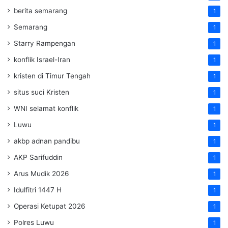
berita semarang
1
Semarang
1
Starry Rampengan
1
konflik Israel-Iran
1
kristen di Timur Tengah
1
situs suci Kristen
1
WNI selamat konflik
1
Luwu
1
akbp adnan pandibu
1
AKP Sarifuddin
1
Arus Mudik 2026
1
Idulfitri 1447 H
1
Operasi Ketupat 2026
1
Polres Luwu
1