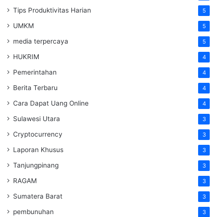
Tips Produktivitas Harian
5
UMKM
5
media terpercaya
5
HUKRIM
4
Pemerintahan
4
Berita Terbaru
4
Cara Dapat Uang Online
4
Sulawesi Utara
3
Cryptocurrency
3
Laporan Khusus
3
Tanjungpinang
3
RAGAM
3
Sumatera Barat
3
pembunuhan
3