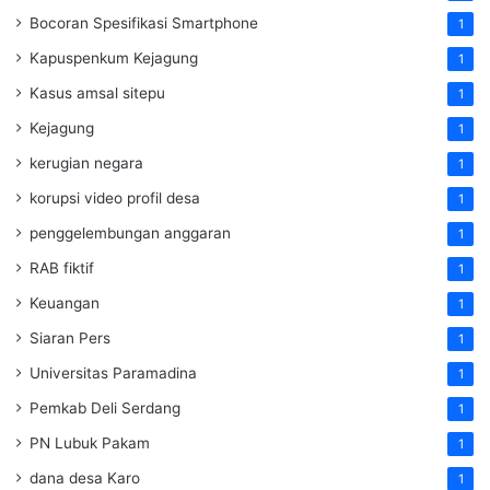
Bocoran Spesifikasi Smartphone
1
Kapuspenkum Kejagung
1
Kasus amsal sitepu
1
Kejagung
1
kerugian negara
1
korupsi video profil desa
1
penggelembungan anggaran
1
RAB fiktif
1
Keuangan
1
Siaran Pers
1
Universitas Paramadina
1
Pemkab Deli Serdang
1
PN Lubuk Pakam
1
dana desa Karo
1