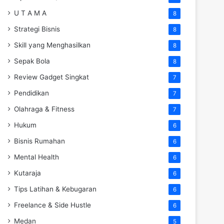
U T A M A
8
Strategi Bisnis
8
Skill yang Menghasilkan
8
Sepak Bola
8
Review Gadget Singkat
7
Pendidikan
7
Olahraga & Fitness
7
Hukum
6
Bisnis Rumahan
6
Mental Health
6
Kutaraja
6
Tips Latihan & Kebugaran
6
Freelance & Side Hustle
6
Medan
5