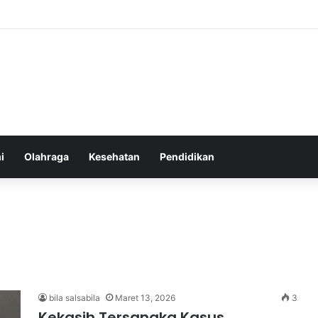
atur Ekspektasi Diri untuk Kesehatan Mental yang Lebih Seimbang
i
Olahraga
Kesehatan
Pendidikan
bila salsabila
Maret 13, 2026
3
Kekasih Tersangka Kasus