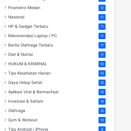
Posmetro Medan
12
Nasional
11
HP & Gadget Terbaru
11
Rekomendasi Laptop / PC
11
Berita Olahraga Terbaru
11
Diet & Nutrisi
11
HUKUM & KRIMINAL
10
Tips Kesehatan Harian
10
Gaya Hidup Sehat
10
Aplikasi Viral & Bermanfaat
10
Investasi & Saham
10
Olahraga
10
Gym & Workout
10
Tips Android / iPhone
9