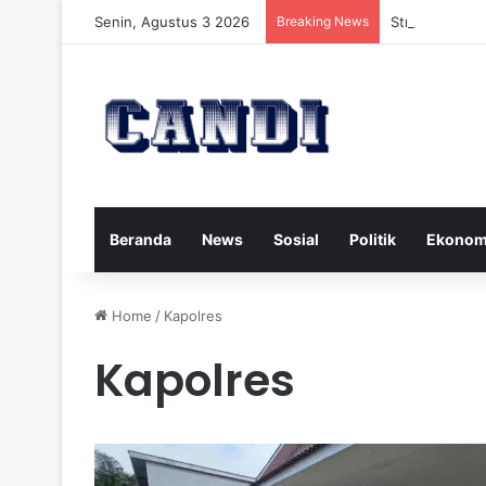
Senin, Agustus 3 2026
Breaking News
Strategi Meng
Beranda
News
Sosial
Politik
Ekonom
Home
/
Kapolres
Kapolres