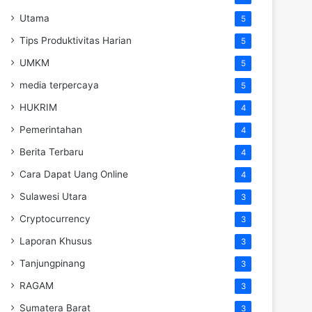
Utama
5
Tips Produktivitas Harian
5
UMKM
5
media terpercaya
5
HUKRIM
4
Pemerintahan
4
Berita Terbaru
4
Cara Dapat Uang Online
4
Sulawesi Utara
3
Cryptocurrency
3
Laporan Khusus
3
Tanjungpinang
3
RAGAM
3
Sumatera Barat
3