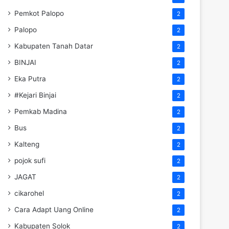
Pemkot Palopo
2
Palopo
2
Kabupaten Tanah Datar
2
BINJAI
2
Eka Putra
2
#Kejari Binjai
2
Pemkab Madina
2
Bus
2
Kalteng
2
pojok sufi
2
JAGAT
2
cikarohel
2
Cara Adapt Uang Online
2
Kabupaten Solok
2