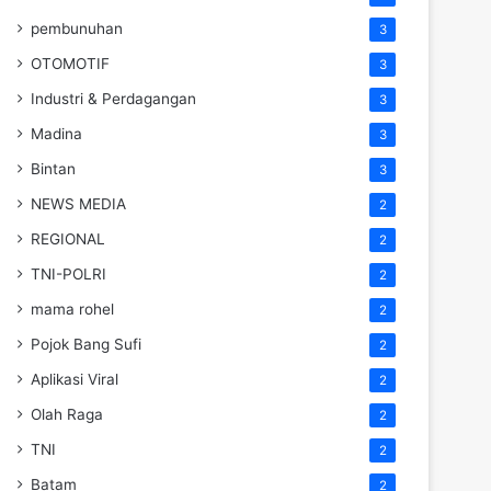
pembunuhan
3
OTOMOTIF
3
Industri & Perdagangan
3
Madina
3
Bintan
3
NEWS MEDIA
2
REGIONAL
2
TNI-POLRI
2
mama rohel
2
Pojok Bang Sufi
2
Aplikasi Viral
2
Olah Raga
2
TNI
2
Batam
2