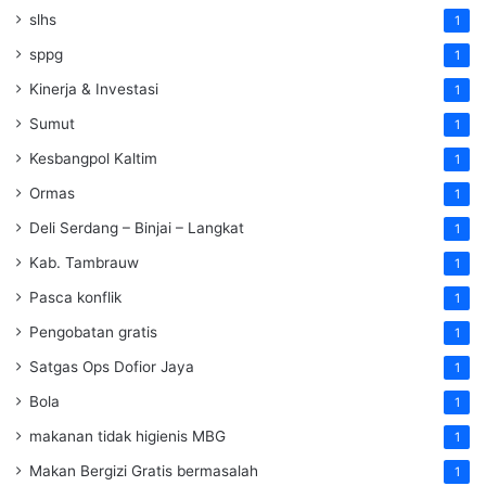
slhs
1
sppg
1
Kinerja & Investasi
1
Sumut
1
Kesbangpol Kaltim
1
Ormas
1
Deli Serdang – Binjai – Langkat
1
Kab. Tambrauw
1
Pasca konflik
1
Pengobatan gratis
1
Satgas Ops Dofior Jaya
1
Bola
1
makanan tidak higienis MBG
1
Makan Bergizi Gratis bermasalah
1