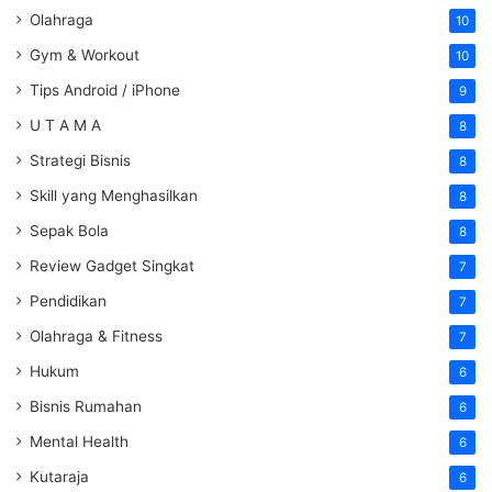
Olahraga
10
Gym & Workout
10
Tips Android / iPhone
9
U T A M A
8
Strategi Bisnis
8
Skill yang Menghasilkan
8
Sepak Bola
8
Review Gadget Singkat
7
Pendidikan
7
Olahraga & Fitness
7
Hukum
6
Bisnis Rumahan
6
Mental Health
6
Kutaraja
6