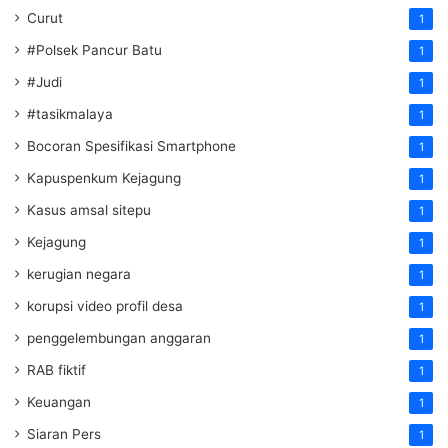
Curut
1
#Polsek Pancur Batu
1
#Judi
1
#tasikmalaya
1
Bocoran Spesifikasi Smartphone
1
Kapuspenkum Kejagung
1
Kasus amsal sitepu
1
Kejagung
1
kerugian negara
1
korupsi video profil desa
1
penggelembungan anggaran
1
RAB fiktif
1
Keuangan
1
Siaran Pers
1