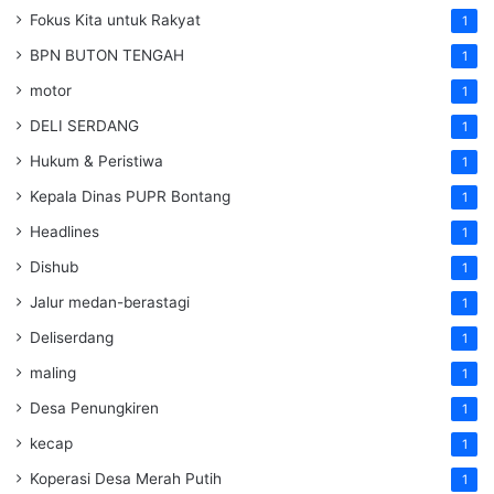
Fokus Kita untuk Rakyat
1
BPN BUTON TENGAH
1
motor
1
DELI SERDANG
1
Hukum & Peristiwa
1
Kepala Dinas PUPR Bontang
1
Headlines
1
Dishub
1
Jalur medan-berastagi
1
Deliserdang
1
maling
1
Desa Penungkiren
1
kecap
1
Koperasi Desa Merah Putih
1