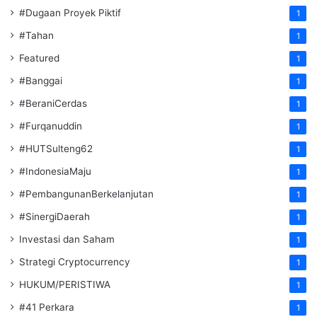
#Dugaan Proyek Piktif
1
#Tahan
1
Featured
1
#Banggai
1
#BeraniCerdas
1
#Furqanuddin
1
#HUTSulteng62
1
#IndonesiaMaju
1
#PembangunanBerkelanjutan
1
#SinergiDaerah
1
Investasi dan Saham
1
Strategi Cryptocurrency
1
HUKUM/PERISTIWA
1
#41 Perkara
1