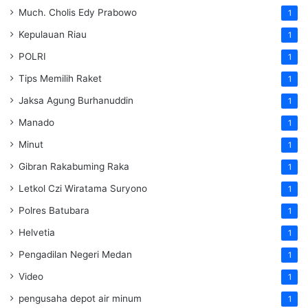
Much. Cholis Edy Prabowo
1
Kepulauan Riau
1
POLRI
1
Tips Memilih Raket
1
Jaksa Agung Burhanuddin
1
Manado
1
Minut
1
Gibran Rakabuming Raka
1
Letkol Czi Wiratama Suryono
1
Polres Batubara
1
Helvetia
1
Pengadilan Negeri Medan
1
Video
1
pengusaha depot air minum
1