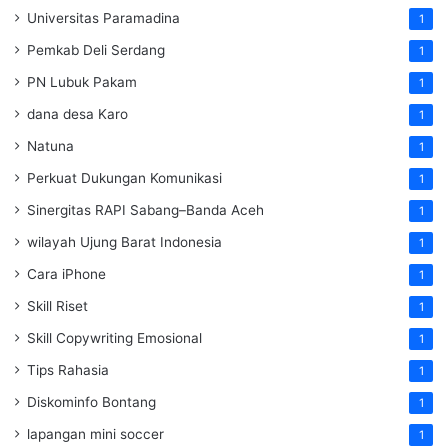
Universitas Paramadina
1
Pemkab Deli Serdang
1
PN Lubuk Pakam
1
dana desa Karo
1
Natuna
1
Perkuat Dukungan Komunikasi
1
Sinergitas RAPI Sabang–Banda Aceh
1
wilayah Ujung Barat Indonesia
1
Cara iPhone
1
Skill Riset
1
Skill Copywriting Emosional
1
Tips Rahasia
1
Diskominfo Bontang
1
lapangan mini soccer
1