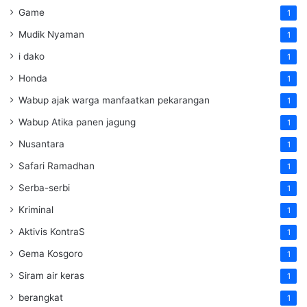
Game
1
Mudik Nyaman
1
i dako
1
Honda
1
Wabup ajak warga manfaatkan pekarangan
1
Wabup Atika panen jagung
1
Nusantara
1
Safari Ramadhan
1
Serba-serbi
1
Kriminal
1
Aktivis KontraS
1
Gema Kosgoro
1
Siram air keras
1
berangkat
1