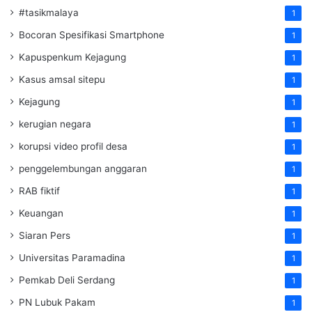
#tasikmalaya
1
Bocoran Spesifikasi Smartphone
1
Kapuspenkum Kejagung
1
Kasus amsal sitepu
1
Kejagung
1
kerugian negara
1
korupsi video profil desa
1
penggelembungan anggaran
1
RAB fiktif
1
Keuangan
1
Siaran Pers
1
Universitas Paramadina
1
Pemkab Deli Serdang
1
PN Lubuk Pakam
1