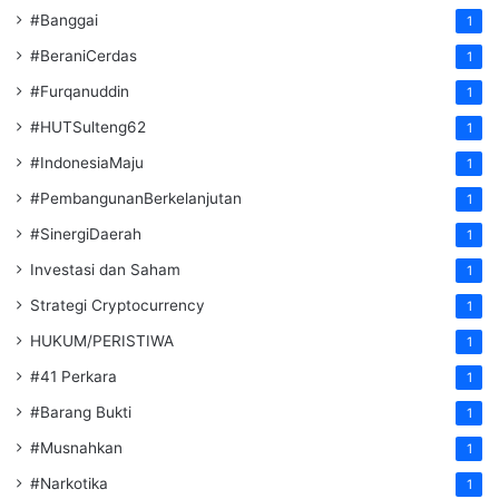
#Banggai
1
#BeraniCerdas
1
#Furqanuddin
1
#HUTSulteng62
1
#IndonesiaMaju
1
#PembangunanBerkelanjutan
1
#SinergiDaerah
1
Investasi dan Saham
1
Strategi Cryptocurrency
1
HUKUM/PERISTIWA
1
#41 Perkara
1
#Barang Bukti
1
#Musnahkan
1
#Narkotika
1