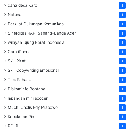
dana desa Karo
1
Natuna
1
Perkuat Dukungan Komunikasi
1
Sinergitas RAPI Sabang–Banda Aceh
1
wilayah Ujung Barat Indonesia
1
Cara iPhone
1
Skill Riset
1
Skill Copywriting Emosional
1
Tips Rahasia
1
Diskominfo Bontang
1
lapangan mini soccer
1
Much. Cholis Edy Prabowo
1
Kepulauan Riau
1
POLRI
1