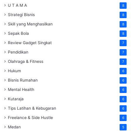
U T A M A
8
Strategi Bisnis
8
Skill yang Menghasilkan
8
Sepak Bola
8
Review Gadget Singkat
7
Pendidikan
7
Olahraga & Fitness
7
Hukum
6
Bisnis Rumahan
6
Mental Health
6
Kutaraja
6
Tips Latihan & Kebugaran
6
Freelance & Side Hustle
6
Medan
5