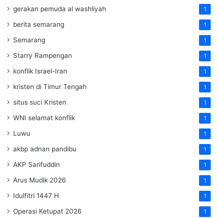
gerakan pemuda al washliyah
1
berita semarang
1
Semarang
1
Starry Rampengan
1
konflik Israel-Iran
1
kristen di Timur Tengah
1
situs suci Kristen
1
WNI selamat konflik
1
Luwu
1
akbp adnan pandibu
1
AKP Sarifuddin
1
Arus Mudik 2026
1
Idulfitri 1447 H
1
Operasi Ketupat 2026
1