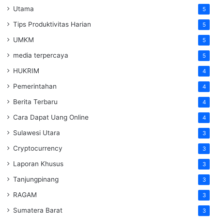
Utama
5
Tips Produktivitas Harian
5
UMKM
5
media terpercaya
5
HUKRIM
4
Pemerintahan
4
Berita Terbaru
4
Cara Dapat Uang Online
4
Sulawesi Utara
3
Cryptocurrency
3
Laporan Khusus
3
Tanjungpinang
3
RAGAM
3
Sumatera Barat
3