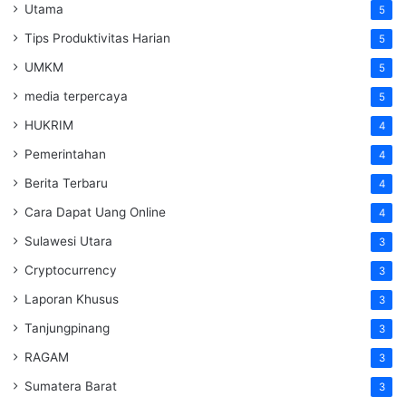
Utama
5
Tips Produktivitas Harian
5
UMKM
5
media terpercaya
5
HUKRIM
4
Pemerintahan
4
Berita Terbaru
4
Cara Dapat Uang Online
4
Sulawesi Utara
3
Cryptocurrency
3
Laporan Khusus
3
Tanjungpinang
3
RAGAM
3
Sumatera Barat
3