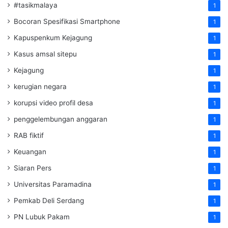
#tasikmalaya
1
Bocoran Spesifikasi Smartphone
1
Kapuspenkum Kejagung
1
Kasus amsal sitepu
1
Kejagung
1
kerugian negara
1
korupsi video profil desa
1
penggelembungan anggaran
1
RAB fiktif
1
Keuangan
1
Siaran Pers
1
Universitas Paramadina
1
Pemkab Deli Serdang
1
PN Lubuk Pakam
1