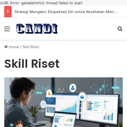
cURL Error: getaddrinfo() thread failed to start
Strategi Mengatur Ekspektasi Diri untuk Kesehatan Mental yang Lebih Seimbang
Menu
Se
Home
/
Skill Riset
Skill Riset