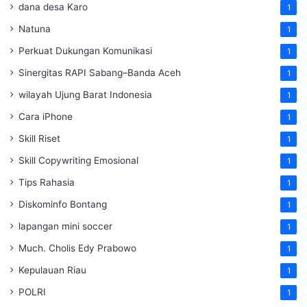
dana desa Karo
1
Natuna
1
Perkuat Dukungan Komunikasi
1
Sinergitas RAPI Sabang–Banda Aceh
1
wilayah Ujung Barat Indonesia
1
Cara iPhone
1
Skill Riset
1
Skill Copywriting Emosional
1
Tips Rahasia
1
Diskominfo Bontang
1
lapangan mini soccer
1
Much. Cholis Edy Prabowo
1
Kepulauan Riau
1
POLRI
1