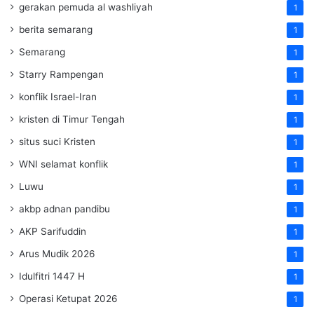
gerakan pemuda al washliyah
1
berita semarang
1
Semarang
1
Starry Rampengan
1
konflik Israel-Iran
1
kristen di Timur Tengah
1
situs suci Kristen
1
WNI selamat konflik
1
Luwu
1
akbp adnan pandibu
1
AKP Sarifuddin
1
Arus Mudik 2026
1
Idulfitri 1447 H
1
Operasi Ketupat 2026
1