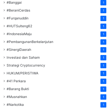
#Banggai
1
#BeraniCerdas
1
#Furqanuddin
1
#HUTSulteng62
1
#IndonesiaMaju
1
#PembangunanBerkelanjutan
1
#SinergiDaerah
1
Investasi dan Saham
1
Strategi Cryptocurrency
1
HUKUM/PERISTIWA
1
#41 Perkara
1
#Barang Bukti
1
#Musnahkan
1
#Narkotika
1