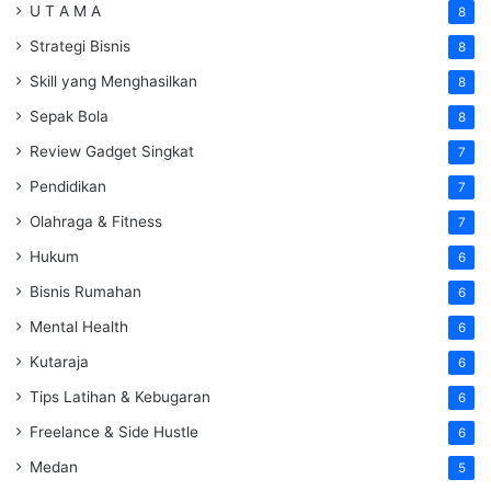
U T A M A
8
Strategi Bisnis
8
Skill yang Menghasilkan
8
Sepak Bola
8
Review Gadget Singkat
7
Pendidikan
7
Olahraga & Fitness
7
Hukum
6
Bisnis Rumahan
6
Mental Health
6
Kutaraja
6
Tips Latihan & Kebugaran
6
Freelance & Side Hustle
6
Medan
5