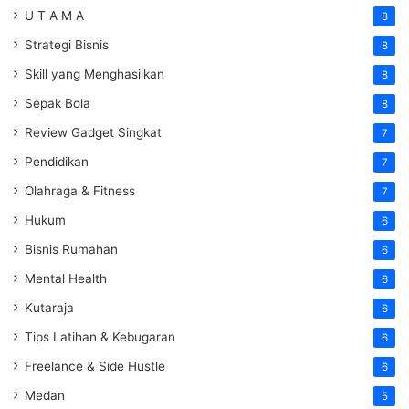
U T A M A
8
Strategi Bisnis
8
Skill yang Menghasilkan
8
Sepak Bola
8
Review Gadget Singkat
7
Pendidikan
7
Olahraga & Fitness
7
Hukum
6
Bisnis Rumahan
6
Mental Health
6
Kutaraja
6
Tips Latihan & Kebugaran
6
Freelance & Side Hustle
6
Medan
5