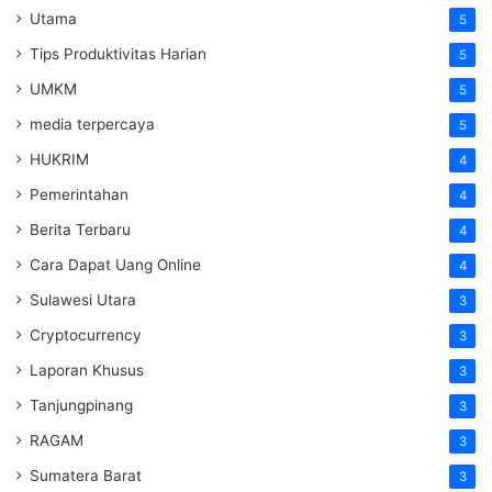
Utama
5
Tips Produktivitas Harian
5
UMKM
5
media terpercaya
5
HUKRIM
4
Pemerintahan
4
Berita Terbaru
4
Cara Dapat Uang Online
4
Sulawesi Utara
3
Cryptocurrency
3
Laporan Khusus
3
Tanjungpinang
3
RAGAM
3
Sumatera Barat
3