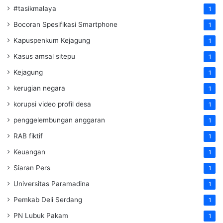
#tasikmalaya
1
Bocoran Spesifikasi Smartphone
1
Kapuspenkum Kejagung
1
Kasus amsal sitepu
1
Kejagung
1
kerugian negara
1
korupsi video profil desa
1
penggelembungan anggaran
1
RAB fiktif
1
Keuangan
1
Siaran Pers
1
Universitas Paramadina
1
Pemkab Deli Serdang
1
PN Lubuk Pakam
1