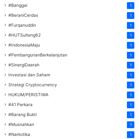
#Banggai
1
#BeraniCerdas
1
#Furqanuddin
1
#HUTSulteng62
1
#IndonesiaMaju
1
#PembangunanBerkelanjutan
1
#SinergiDaerah
1
Investasi dan Saham
1
Strategi Cryptocurrency
1
HUKUM/PERISTIWA
1
#41 Perkara
1
#Barang Bukti
1
#Musnahkan
1
#Narkotika
1