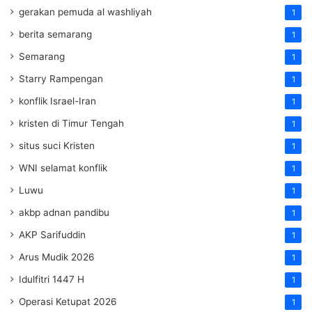
gerakan pemuda al washliyah
1
berita semarang
1
Semarang
1
Starry Rampengan
1
konflik Israel-Iran
1
kristen di Timur Tengah
1
situs suci Kristen
1
WNI selamat konflik
1
Luwu
1
akbp adnan pandibu
1
AKP Sarifuddin
1
Arus Mudik 2026
1
Idulfitri 1447 H
1
Operasi Ketupat 2026
1