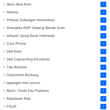
dana desa Karo
1
Natuna
1
Perkuat Dukungan Komunikasi
1
Sinergitas RAPI Sabang–Banda Aceh
1
wilayah Ujung Barat Indonesia
1
Cara iPhone
1
Skill Riset
1
Skill Copywriting Emosional
1
Tips Rahasia
1
Diskominfo Bontang
1
lapangan mini soccer
1
Much. Cholis Edy Prabowo
1
Kepulauan Riau
1
POLRI
1