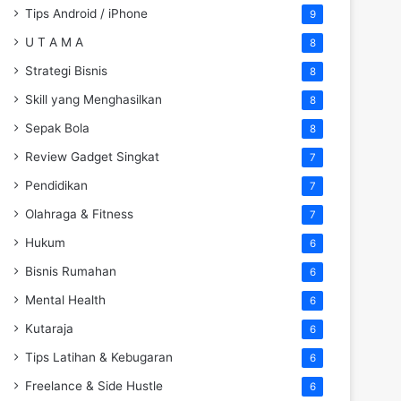
Tips Android / iPhone
9
U T A M A
8
Strategi Bisnis
8
Skill yang Menghasilkan
8
Sepak Bola
8
Review Gadget Singkat
7
Pendidikan
7
Olahraga & Fitness
7
Hukum
6
Bisnis Rumahan
6
Mental Health
6
Kutaraja
6
Tips Latihan & Kebugaran
6
Freelance & Side Hustle
6