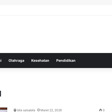
atur Ekspektasi Diri untuk Kesehatan Mental yang Lebih Seimbang
i
Olahraga
Kesehatan
Pendidikan
a
bila salsabila
Maret 22, 2026
0