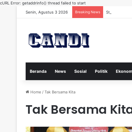
cURL Error: getaddrinfo() thread failed to start
Senin, Agustus 3 2026
Breaking News
Strategi Meng
Beranda
News
Sosial
Politik
Ekonom
Home
/
Tak Bersama Kita
Tak Bersama Kit