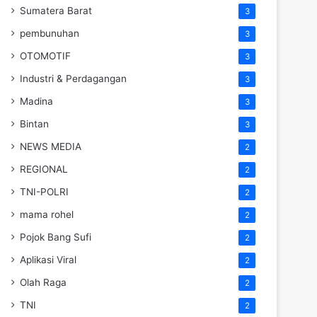
Sumatera Barat
3
pembunuhan
3
OTOMOTIF
3
Industri & Perdagangan
3
Madina
3
Bintan
3
NEWS MEDIA
2
REGIONAL
2
TNI-POLRI
2
mama rohel
2
Pojok Bang Sufi
2
Aplikasi Viral
2
Olah Raga
2
TNI
2