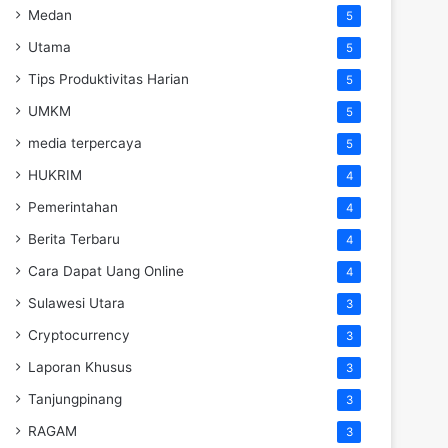
Medan
5
Utama
5
Tips Produktivitas Harian
5
UMKM
5
media terpercaya
5
HUKRIM
4
Pemerintahan
4
Berita Terbaru
4
Cara Dapat Uang Online
4
Sulawesi Utara
3
Cryptocurrency
3
Laporan Khusus
3
Tanjungpinang
3
RAGAM
3