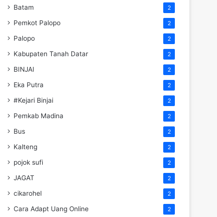
Batam
2
Pemkot Palopo
2
Palopo
2
Kabupaten Tanah Datar
2
BINJAI
2
Eka Putra
2
#Kejari Binjai
2
Pemkab Madina
2
Bus
2
Kalteng
2
pojok sufi
2
JAGAT
2
cikarohel
2
Cara Adapt Uang Online
2