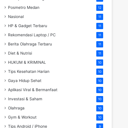
Posmetro Medan
12
Nasional
11
HP & Gadget Terbaru
11
Rekomendasi Laptop / PC
11
Berita Olahraga Terbaru
11
Diet & Nutrisi
11
HUKUM & KRIMINAL
10
Tips Kesehatan Harian
10
Gaya Hidup Sehat
10
Aplikasi Viral & Bermanfaat
10
Investasi & Saham
10
Olahraga
10
Gym & Workout
10
Tips Android / iPhone
9