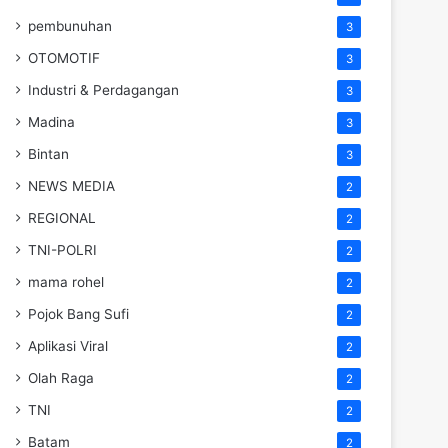
pembunuhan
3
OTOMOTIF
3
Industri & Perdagangan
3
Madina
3
Bintan
3
NEWS MEDIA
2
REGIONAL
2
TNI-POLRI
2
mama rohel
2
Pojok Bang Sufi
2
Aplikasi Viral
2
Olah Raga
2
TNI
2
Batam
2