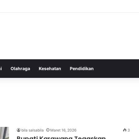
atur Ekspektasi Diri untuk Kesehatan Mental yang Lebih Seimbang
i
Olahraga
Kesehatan
Pendidikan
bila salsabila
Maret 16, 2026
3
Bupati Karawang Tegaskan