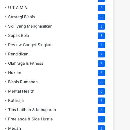
U T A M A
8
Strategi Bisnis
8
Skill yang Menghasilkan
8
Sepak Bola
8
Review Gadget Singkat
7
Pendidikan
7
Olahraga & Fitness
7
Hukum
6
Bisnis Rumahan
6
Mental Health
6
Kutaraja
6
Tips Latihan & Kebugaran
6
Freelance & Side Hustle
6
Medan
5