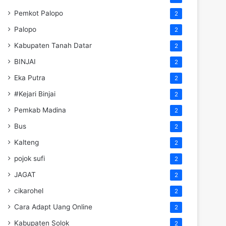
Pemkot Palopo
2
Palopo
2
Kabupaten Tanah Datar
2
BINJAI
2
Eka Putra
2
#Kejari Binjai
2
Pemkab Madina
2
Bus
2
Kalteng
2
pojok sufi
2
JAGAT
2
cikarohel
2
Cara Adapt Uang Online
2
Kabupaten Solok
2