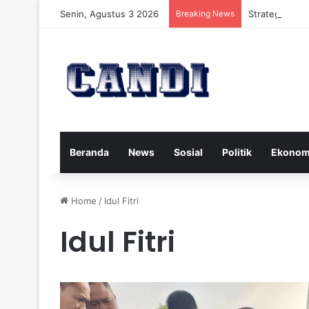
Senin, Agustus 3 2026
Breaking News
Strategi Meng
Beranda
News
Sosial
Politik
Ekonom
Home
/
Idul Fitri
Idul Fitri