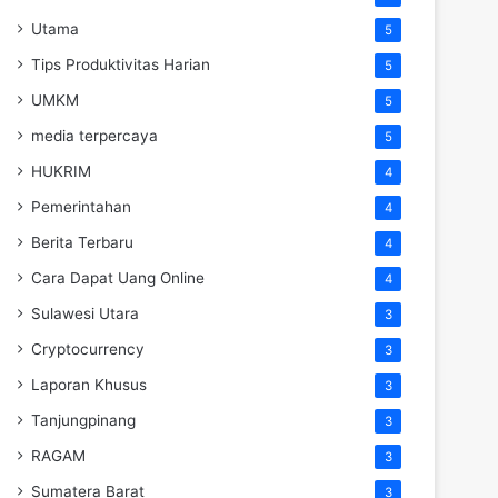
Utama
5
Tips Produktivitas Harian
5
UMKM
5
media terpercaya
5
HUKRIM
4
Pemerintahan
4
Berita Terbaru
4
Cara Dapat Uang Online
4
Sulawesi Utara
3
Cryptocurrency
3
Laporan Khusus
3
Tanjungpinang
3
RAGAM
3
Sumatera Barat
3