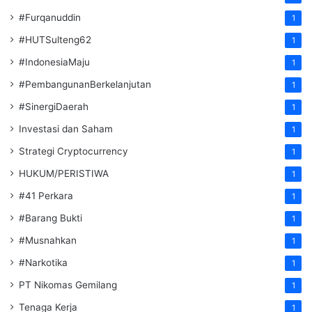
#Furqanuddin
1
#HUTSulteng62
1
#IndonesiaMaju
1
#PembangunanBerkelanjutan
1
#SinergiDaerah
1
Investasi dan Saham
1
Strategi Cryptocurrency
1
HUKUM/PERISTIWA
1
#41 Perkara
1
#Barang Bukti
1
#Musnahkan
1
#Narkotika
1
PT Nikomas Gemilang
1
Tenaga Kerja
1