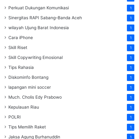
Perkuat Dukungan Komunikasi
1
Sinergitas RAPI Sabang–Banda Aceh
1
wilayah Ujung Barat Indonesia
1
Cara iPhone
1
Skill Riset
1
Skill Copywriting Emosional
1
Tips Rahasia
1
Diskominfo Bontang
1
lapangan mini soccer
1
Much. Cholis Edy Prabowo
1
Kepulauan Riau
1
POLRI
1
Tips Memilih Raket
1
Jaksa Agung Burhanuddin
1