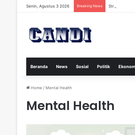
Senin, Agustus 3 2026
Breaking News
Strategi Meng
Beranda
News
Sosial
Politik
Ekonom
Home
/
Mental Health
Mental Health