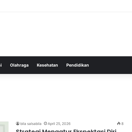
atur Ekspektasi Diri untuk Kesehatan Mental yang Lebih Seimbang
i
Olahraga
Kesehatan
Pendidikan
bila salsabila
April 25, 2026
8
Strategi Mengatur Ekspektasi Diri