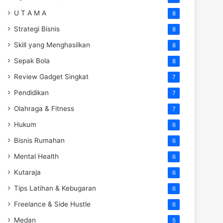
U T A M A
8
Strategi Bisnis
8
Skill yang Menghasilkan
8
Sepak Bola
8
Review Gadget Singkat
7
Pendidikan
7
Olahraga & Fitness
7
Hukum
6
Bisnis Rumahan
6
Mental Health
6
Kutaraja
6
Tips Latihan & Kebugaran
6
Freelance & Side Hustle
6
Medan
5