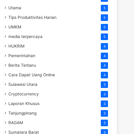
Utama
5
Tips Produktivitas Harian
5
UMKM
5
media terpercaya
5
HUKRIM
4
Pemerintahan
4
Berita Terbaru
4
Cara Dapat Uang Online
4
Sulawesi Utara
3
Cryptocurrency
3
Laporan Khusus
3
Tanjungpinang
3
RAGAM
3
Sumatera Barat
3