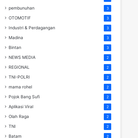
pembunuhan
3
OTOMOTIF
3
Industri & Perdagangan
3
Madina
3
Bintan
3
NEWS MEDIA
2
REGIONAL
2
TNI-POLRI
2
mama rohel
2
Pojok Bang Sufi
2
Aplikasi Viral
2
Olah Raga
2
TNI
2
Batam
2