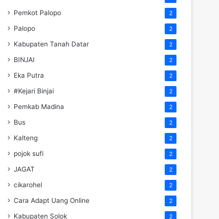
Pemkot Palopo
2
Palopo
2
Kabupaten Tanah Datar
2
BINJAI
2
Eka Putra
2
#Kejari Binjai
2
Pemkab Madina
2
Bus
2
Kalteng
2
pojok sufi
2
JAGAT
2
cikarohel
2
Cara Adapt Uang Online
2
Kabupaten Solok
2