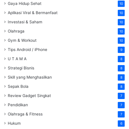
Gaya Hidup Sehat
10
Aplikasi Viral & Bermanfaat
10
Investasi & Saham
10
Olahraga
10
Gym & Workout
10
Tips Android / iPhone
9
U T A M A
8
Strategi Bisnis
8
Skill yang Menghasilkan
8
Sepak Bola
8
Review Gadget Singkat
7
Pendidikan
7
Olahraga & Fitness
7
Hukum
6