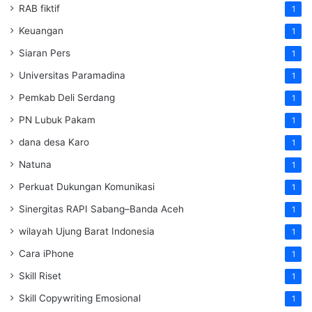
RAB fiktif
1
Keuangan
1
Siaran Pers
1
Universitas Paramadina
1
Pemkab Deli Serdang
1
PN Lubuk Pakam
1
dana desa Karo
1
Natuna
1
Perkuat Dukungan Komunikasi
1
Sinergitas RAPI Sabang–Banda Aceh
1
wilayah Ujung Barat Indonesia
1
Cara iPhone
1
Skill Riset
1
Skill Copywriting Emosional
1