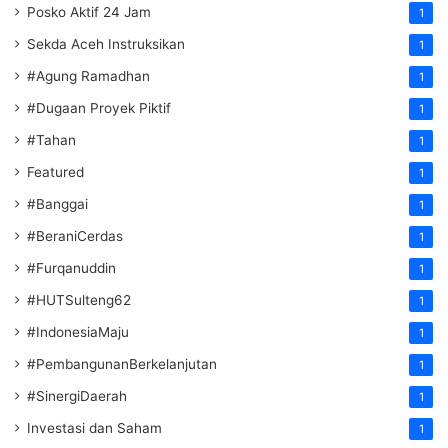
Posko Aktif 24 Jam
1
Sekda Aceh Instruksikan
1
#Agung Ramadhan
1
#Dugaan Proyek Piktif
1
#Tahan
1
Featured
1
#Banggai
1
#BeraniCerdas
1
#Furqanuddin
1
#HUTSulteng62
1
#IndonesiaMaju
1
#PembangunanBerkelanjutan
1
#SinergiDaerah
1
Investasi dan Saham
1