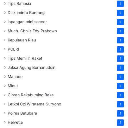
Tips Rahasia
1
Diskominfo Bontang
1
lapangan mini soccer
1
Much. Cholis Edy Prabowo
1
Kepulauan Riau
1
POLRI
1
Tips Memilih Raket
1
Jaksa Agung Burhanuddin
1
Manado
1
Minut
1
Gibran Rakabuming Raka
1
Letkol Czi Wiratama Suryono
1
Polres Batubara
1
Helvetia
1