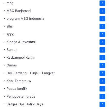
mbg
1
MBG Banjarsari
1
program MBG Indonesia
1
slhs
1
sppg
1
Kinerja & Investasi
1
Sumut
1
Kesbangpol Kaltim
1
Ormas
1
Deli Serdang – Binjai – Langkat
1
Kab. Tambrauw
1
Pasca konflik
1
Pengobatan gratis
1
Satgas Ops Dofior Jaya
1