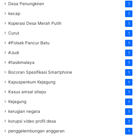
Desa Penungkiren
1
kecap
1
Koperasi Desa Merah Putih
1
Curut
1
#Polsek Pancur Batu
1
#Judi
1
#tasikmalaya
1
Bocoran Spesifikasi Smartphone
1
Kapuspenkum Kejagung
1
Kasus amsal sitepu
1
Kejagung
1
kerugian negara
1
korupsi video profil desa
1
penggelembungan anggaran
1