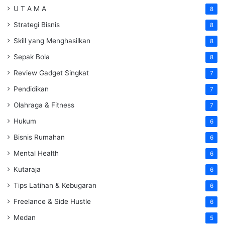
U T A M A
8
Strategi Bisnis
8
Skill yang Menghasilkan
8
Sepak Bola
8
Review Gadget Singkat
7
Pendidikan
7
Olahraga & Fitness
7
Hukum
6
Bisnis Rumahan
6
Mental Health
6
Kutaraja
6
Tips Latihan & Kebugaran
6
Freelance & Side Hustle
6
Medan
5