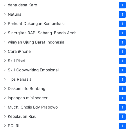
dana desa Karo
1
Natuna
1
Perkuat Dukungan Komunikasi
1
Sinergitas RAPI Sabang–Banda Aceh
1
wilayah Ujung Barat Indonesia
1
Cara iPhone
1
Skill Riset
1
Skill Copywriting Emosional
1
Tips Rahasia
1
Diskominfo Bontang
1
lapangan mini soccer
1
Much. Cholis Edy Prabowo
1
Kepulauan Riau
1
POLRI
1