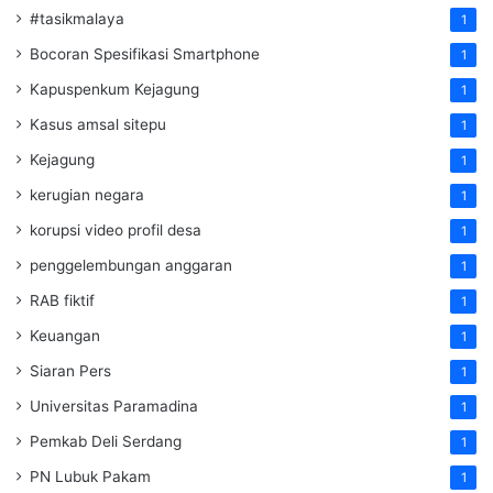
#tasikmalaya
1
Bocoran Spesifikasi Smartphone
1
Kapuspenkum Kejagung
1
Kasus amsal sitepu
1
Kejagung
1
kerugian negara
1
korupsi video profil desa
1
penggelembungan anggaran
1
RAB fiktif
1
Keuangan
1
Siaran Pers
1
Universitas Paramadina
1
Pemkab Deli Serdang
1
PN Lubuk Pakam
1