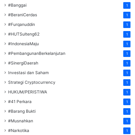
#Banggai
1
#BeraniCerdas
1
#Furqanuddin
1
#HUTSulteng62
1
#IndonesiaMaju
1
#PembangunanBerkelanjutan
1
#SinergiDaerah
1
Investasi dan Saham
1
Strategi Cryptocurrency
1
HUKUM/PERISTIWA
1
#41 Perkara
1
#Barang Bukti
1
#Musnahkan
1
#Narkotika
1