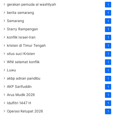
gerakan pemuda al washliyah
1
berita semarang
1
Semarang
1
Starry Rampengan
1
konflik Israel-Iran
1
kristen di Timur Tengah
1
situs suci Kristen
1
WNI selamat konflik
1
Luwu
1
akbp adnan pandibu
1
AKP Sarifuddin
1
Arus Mudik 2026
1
Idulfitri 1447 H
1
Operasi Ketupat 2026
1