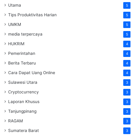
Utama
5
Tips Produktivitas Harian
5
UMKM
5
media terpercaya
5
HUKRIM
4
Pemerintahan
4
Berita Terbaru
4
Cara Dapat Uang Online
4
Sulawesi Utara
3
Cryptocurrency
3
Laporan Khusus
3
Tanjungpinang
3
RAGAM
3
Sumatera Barat
3