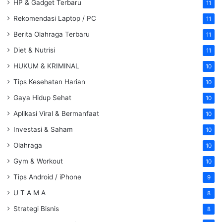
HP & Gadget Terbaru
11
Rekomendasi Laptop / PC
11
Berita Olahraga Terbaru
11
Diet & Nutrisi
11
HUKUM & KRIMINAL
10
Tips Kesehatan Harian
10
Gaya Hidup Sehat
10
Aplikasi Viral & Bermanfaat
10
Investasi & Saham
10
Olahraga
10
Gym & Workout
10
Tips Android / iPhone
9
U T A M A
8
Strategi Bisnis
8