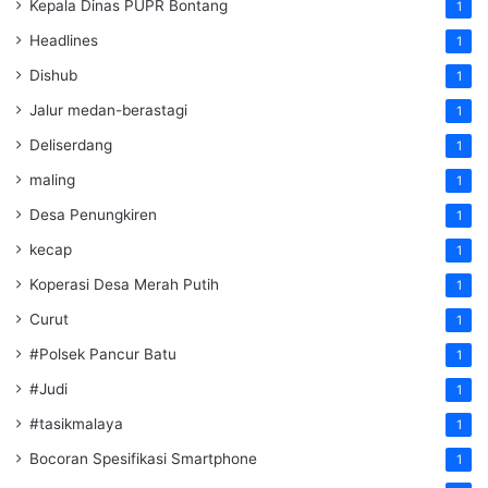
Kepala Dinas PUPR Bontang
1
Headlines
1
Dishub
1
Jalur medan-berastagi
1
Deliserdang
1
maling
1
Desa Penungkiren
1
kecap
1
Koperasi Desa Merah Putih
1
Curut
1
#Polsek Pancur Batu
1
#Judi
1
#tasikmalaya
1
Bocoran Spesifikasi Smartphone
1