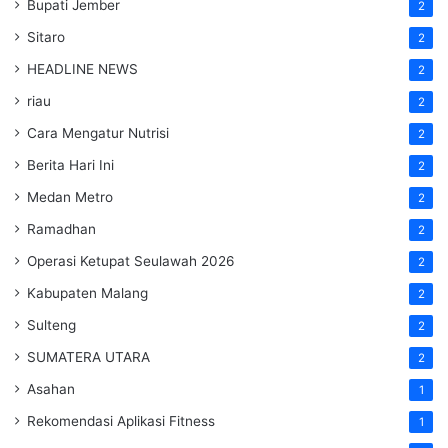
Bupati Jember
2
Sitaro
2
HEADLINE NEWS
2
riau
2
Cara Mengatur Nutrisi
2
Berita Hari Ini
2
Medan Metro
2
Ramadhan
2
Operasi Ketupat Seulawah 2026
2
Kabupaten Malang
2
Sulteng
2
SUMATERA UTARA
2
Asahan
1
Rekomendasi Aplikasi Fitness
1