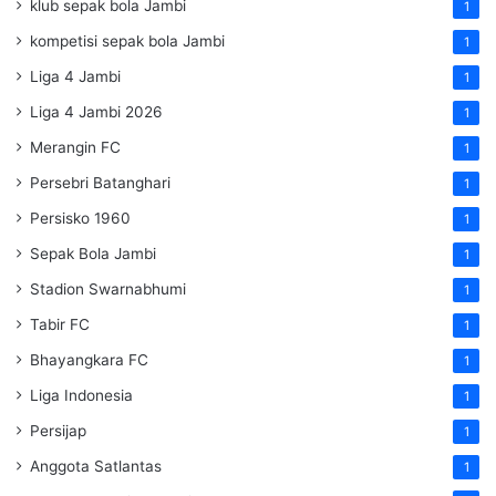
klub sepak bola Jambi
1
kompetisi sepak bola Jambi
1
Liga 4 Jambi
1
Liga 4 Jambi 2026
1
Merangin FC
1
Persebri Batanghari
1
Persisko 1960
1
Sepak Bola Jambi
1
Stadion Swarnabhumi
1
Tabir FC
1
Bhayangkara FC
1
Liga Indonesia
1
Persijap
1
Anggota Satlantas
1