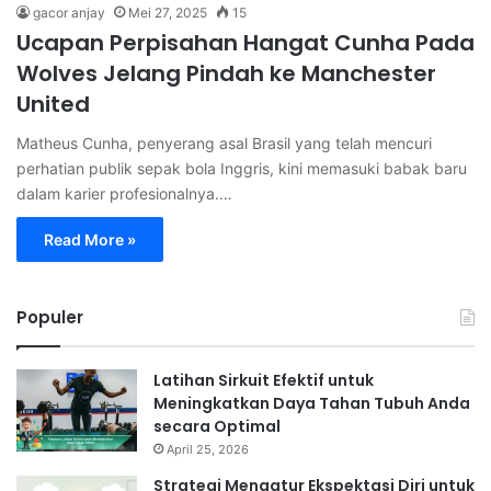
gacor anjay
Mei 27, 2025
15
Ucapan Perpisahan Hangat Cunha Pada
Wolves Jelang Pindah ke Manchester
United
Matheus Cunha, penyerang asal Brasil yang telah mencuri
perhatian publik sepak bola Inggris, kini memasuki babak baru
dalam karier profesionalnya.…
Read More »
Populer
Latihan Sirkuit Efektif untuk
Meningkatkan Daya Tahan Tubuh Anda
secara Optimal
April 25, 2026
Strategi Mengatur Ekspektasi Diri untuk