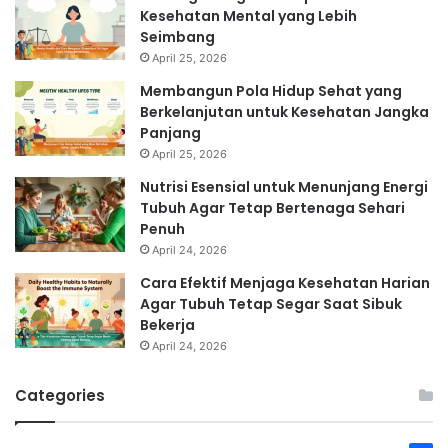
Kesehatan Mental yang Lebih
Seimbang
April 25, 2026
Membangun Pola Hidup Sehat yang
Berkelanjutan untuk Kesehatan Jangka
Panjang
April 25, 2026
Nutrisi Esensial untuk Menunjang Energi
Tubuh Agar Tetap Bertenaga Sehari
Penuh
April 24, 2026
Cara Efektif Menjaga Kesehatan Harian
Agar Tubuh Tetap Segar Saat Sibuk
Bekerja
April 24, 2026
Categories