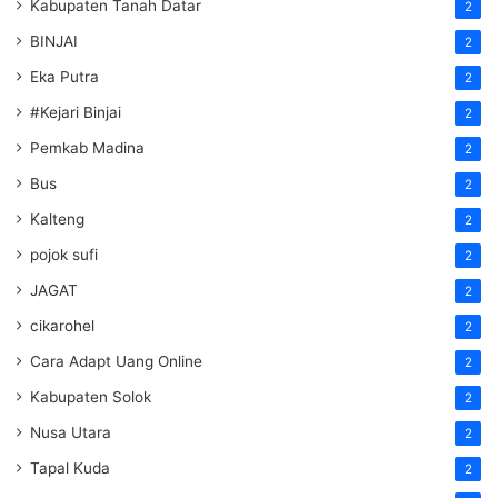
Kabupaten Tanah Datar
2
BINJAI
2
Eka Putra
2
#Kejari Binjai
2
Pemkab Madina
2
Bus
2
Kalteng
2
pojok sufi
2
JAGAT
2
cikarohel
2
Cara Adapt Uang Online
2
Kabupaten Solok
2
Nusa Utara
2
Tapal Kuda
2