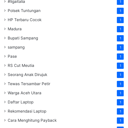
#ligaitalia
1
Polsek Tuntungan
1
HP Terbaru Cocok
1
Madura
1
Bupati Sampang
1
sampang
1
Pase
1
RS Cut Meutia
1
Seorang Anak Dirujuk
1
Tewas Tersambar Petir
1
Warga Aceh Utara
1
Daftar Laptop
1
Rekomendasi Laptop
1
Cara Menghitung Payback
1