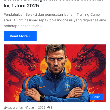
Ini, 1 Juni 2025
Pendahuluan Seleksi dan pemusatan latihan (Training Camp
atau TC) tim nasional sepak bola Indonesia yang digelar selama
beberapa pekan telah…
Read More »
Sosial
gacor anjay
Juni 1, 2025
8