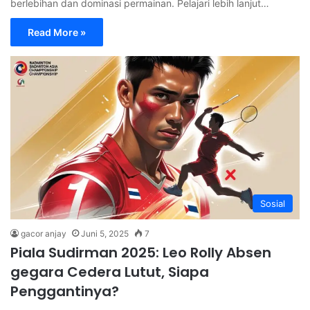
berlebihan dan dominasi permainan. Pelajari lebih lanjut…
Read More »
Sosial
gacor anjay
Juni 5, 2025
7
Piala Sudirman 2025: Leo Rolly Absen
gegara Cedera Lutut, Siapa
Penggantinya?