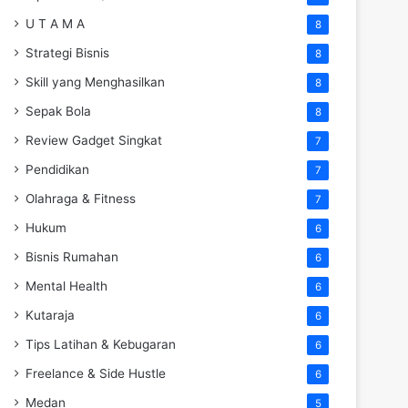
U T A M A
8
Strategi Bisnis
8
Skill yang Menghasilkan
8
Sepak Bola
8
Review Gadget Singkat
7
Pendidikan
7
Olahraga & Fitness
7
Hukum
6
Bisnis Rumahan
6
Mental Health
6
Kutaraja
6
Tips Latihan & Kebugaran
6
Freelance & Side Hustle
6
Medan
5