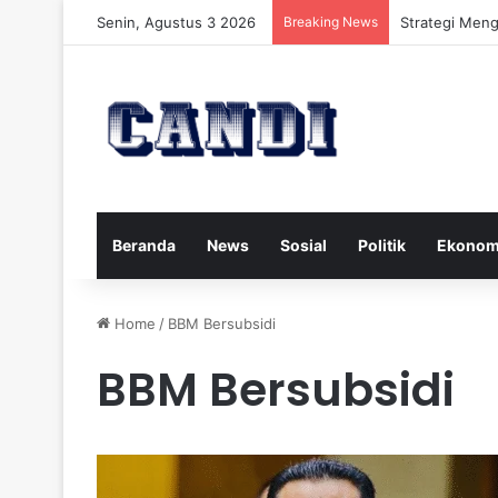
Senin, Agustus 3 2026
Breaking News
Strategi Meng
Beranda
News
Sosial
Politik
Ekonom
Home
/
BBM Bersubsidi
BBM Bersubsidi