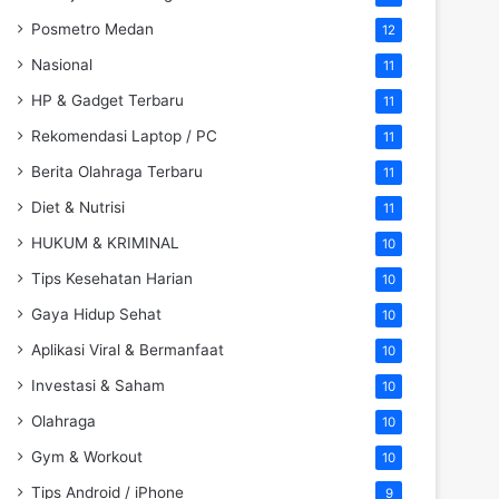
Posmetro Medan
12
Nasional
11
HP & Gadget Terbaru
11
Rekomendasi Laptop / PC
11
Berita Olahraga Terbaru
11
Diet & Nutrisi
11
HUKUM & KRIMINAL
10
Tips Kesehatan Harian
10
Gaya Hidup Sehat
10
Aplikasi Viral & Bermanfaat
10
Investasi & Saham
10
Olahraga
10
Gym & Workout
10
Tips Android / iPhone
9