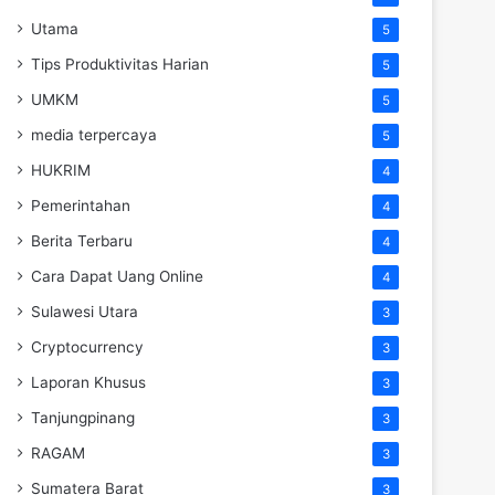
Utama
5
Tips Produktivitas Harian
5
UMKM
5
media terpercaya
5
HUKRIM
4
Pemerintahan
4
Berita Terbaru
4
Cara Dapat Uang Online
4
Sulawesi Utara
3
Cryptocurrency
3
Laporan Khusus
3
Tanjungpinang
3
RAGAM
3
Sumatera Barat
3