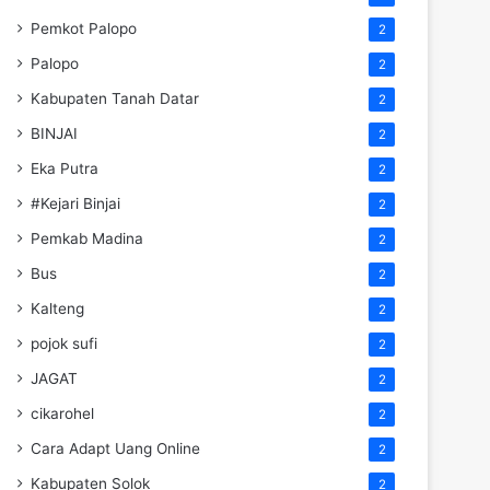
Pemkot Palopo
2
Palopo
2
Kabupaten Tanah Datar
2
BINJAI
2
Eka Putra
2
#Kejari Binjai
2
Pemkab Madina
2
Bus
2
Kalteng
2
pojok sufi
2
JAGAT
2
cikarohel
2
Cara Adapt Uang Online
2
Kabupaten Solok
2