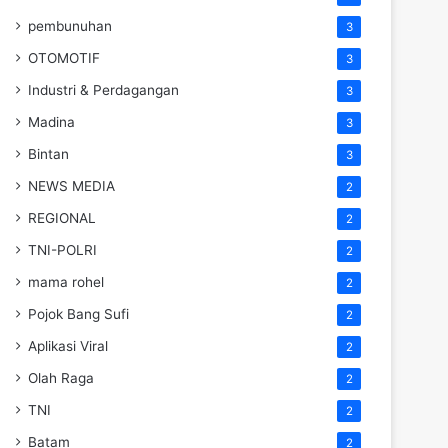
pembunuhan
3
OTOMOTIF
3
Industri & Perdagangan
3
Madina
3
Bintan
3
NEWS MEDIA
2
REGIONAL
2
TNI-POLRI
2
mama rohel
2
Pojok Bang Sufi
2
Aplikasi Viral
2
Olah Raga
2
TNI
2
Batam
2