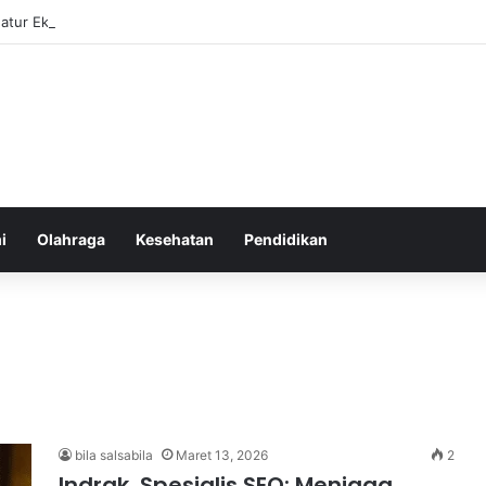
atur Ekspektasi Diri untuk Kesehatan Mental yang Lebih Seimbang
i
Olahraga
Kesehatan
Pendidikan
bila salsabila
Maret 13, 2026
2
Indrak, Spesialis SEO: Menjaga