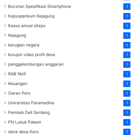
Bocoran Spesifikasi Smartphone
1
Kapuspenkum Kejagung
1
Kasus amsal sitepu
1
Kejagung
1
kerugian negara
1
korupsi video profil desa
1
penggelembungan anggaran
1
RAB fiktif
1
Keuangan
1
Siaran Pers
1
Universitas Paramadina
1
Pemkab Deli Serdang
1
PN Lubuk Pakam
1
dana desa Karo
1