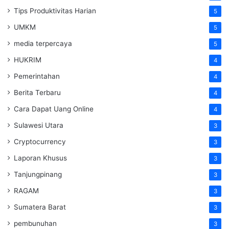
Tips Produktivitas Harian
5
UMKM
5
media terpercaya
5
HUKRIM
4
Pemerintahan
4
Berita Terbaru
4
Cara Dapat Uang Online
4
Sulawesi Utara
3
Cryptocurrency
3
Laporan Khusus
3
Tanjungpinang
3
RAGAM
3
Sumatera Barat
3
pembunuhan
3