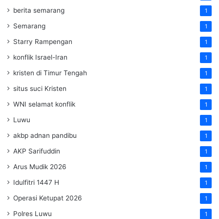
berita semarang
1
Semarang
1
Starry Rampengan
1
konflik Israel-Iran
1
kristen di Timur Tengah
1
situs suci Kristen
1
WNI selamat konflik
1
Luwu
1
akbp adnan pandibu
1
AKP Sarifuddin
1
Arus Mudik 2026
1
Idulfitri 1447 H
1
Operasi Ketupat 2026
1
Polres Luwu
1