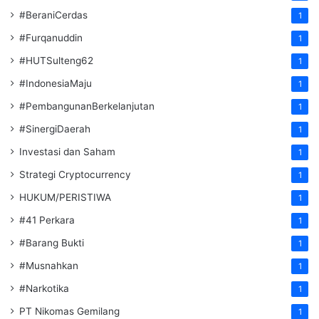
#BeraniCerdas
1
#Furqanuddin
1
#HUTSulteng62
1
#IndonesiaMaju
1
#PembangunanBerkelanjutan
1
#SinergiDaerah
1
Investasi dan Saham
1
Strategi Cryptocurrency
1
HUKUM/PERISTIWA
1
#41 Perkara
1
#Barang Bukti
1
#Musnahkan
1
#Narkotika
1
PT Nikomas Gemilang
1