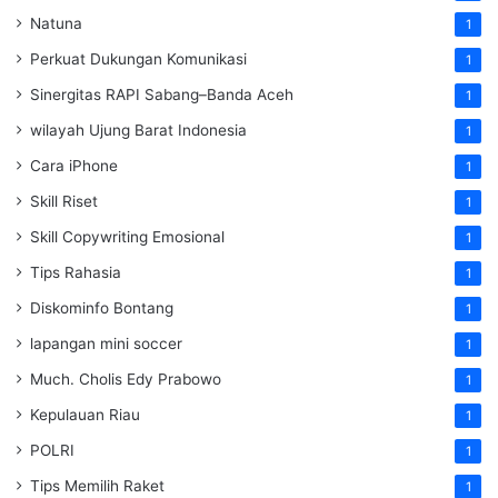
Natuna
1
Perkuat Dukungan Komunikasi
1
Sinergitas RAPI Sabang–Banda Aceh
1
wilayah Ujung Barat Indonesia
1
Cara iPhone
1
Skill Riset
1
Skill Copywriting Emosional
1
Tips Rahasia
1
Diskominfo Bontang
1
lapangan mini soccer
1
Much. Cholis Edy Prabowo
1
Kepulauan Riau
1
POLRI
1
Tips Memilih Raket
1