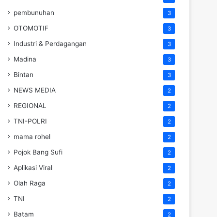
pembunuhan
3
OTOMOTIF
3
Industri & Perdagangan
3
Madina
3
Bintan
3
NEWS MEDIA
2
REGIONAL
2
TNI-POLRI
2
mama rohel
2
Pojok Bang Sufi
2
Aplikasi Viral
2
Olah Raga
2
TNI
2
Batam
2