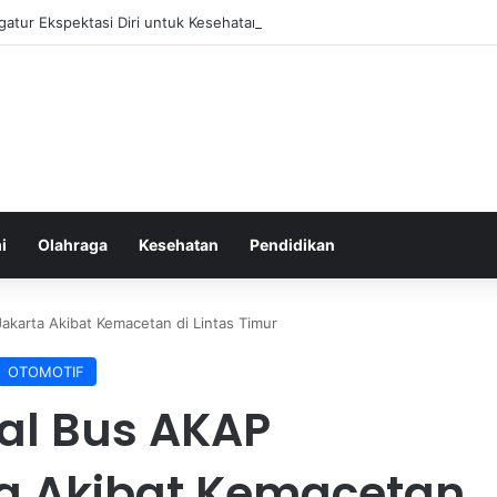
gatur Ekspektasi Diri untuk Kesehatan Mental yang Lebih Seimbang
i
Olahraga
Kesehatan
Pendidikan
karta Akibat Kemacetan di Lintas Timur
OTOMOTIF
al Bus AKAP
a Akibat Kemacetan