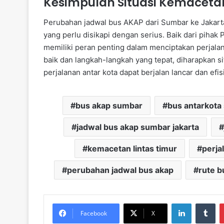
Kesimpulan Situasi Kemaceta
Perubahan jadwal bus AKAP dari Sumbar ke Jakart
yang perlu disikapi dengan serius. Baik dari pih
memiliki peran penting dalam menciptakan perjal
baik dan langkah-langkah yang tepat, diharapkan si
perjalanan antar kota dapat berjalan lancar dan efis
bus akap sumbar
bus antarkota
jadwal bus akap sumbar jakarta
kemacetan lintas timur
perja
perubahan jadwal bus akap
rute b
LinkedIn
Tu
Facebook
X