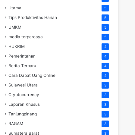
Utama
5
Tips Produktivitas Harian
5
UMKM
5
media terpercaya
5
HUKRIM
4
Pemerintahan
4
Berita Terbaru
4
Cara Dapat Uang Online
4
Sulawesi Utara
3
Cryptocurrency
3
Laporan Khusus
3
Tanjungpinang
3
RAGAM
3
Sumatera Barat
3