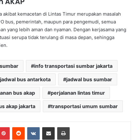
n AKAP
a akibat kemacetan di Lintas Timur merupakan masalah
ak PO bus, pemerintah, maupun para pengemudi, semua
anan yang lebih aman dan nyaman. Dengan kerjasama yang
tuasi serupa tidak terulang di masa depan, sehingga
ien.
 sumbar
info transportasi sumbar jakarta
jadwal bus antarkota
jadwal bus sumbar
lanan bus akap
perjalanan lintas timur
us akap jakarta
transportasi umum sumbar
mblr
Pinterest
Reddit
VKontakte
Share via Email
Print