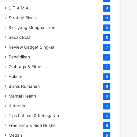
U T A M A
8
Strategi Bisnis
8
Skill yang Menghasilkan
8
Sepak Bola
8
Review Gadget Singkat
7
Pendidikan
7
Olahraga & Fitness
7
Hukum
6
Bisnis Rumahan
6
Mental Health
6
Kutaraja
6
Tips Latihan & Kebugaran
6
Freelance & Side Hustle
6
Medan
5