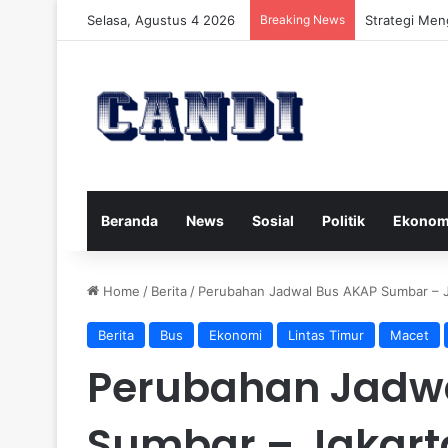
Selasa, Agustus 4 2026
Breaking News
Strategi Men
Beranda
News
Sosial
Politik
Ekonom
Home
/
Berita
/
Perubahan Jadwal Bus AKAP Sumbar – Ja
Berita
Bus
Ekonomi
Lintas Timur
Macet
Perubahan Jadw
Sumbar – Jakart