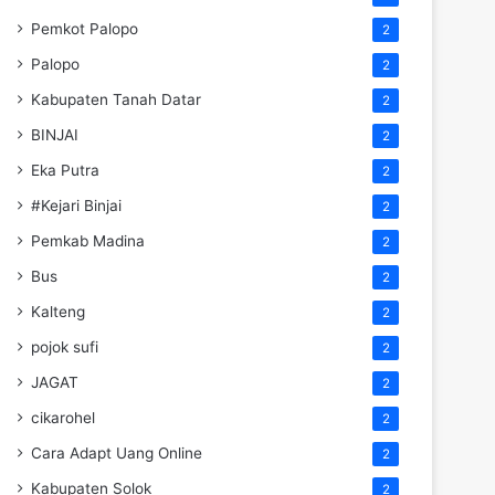
Pemkot Palopo
2
Palopo
2
Kabupaten Tanah Datar
2
BINJAI
2
Eka Putra
2
#Kejari Binjai
2
Pemkab Madina
2
Bus
2
Kalteng
2
pojok sufi
2
JAGAT
2
cikarohel
2
Cara Adapt Uang Online
2
Kabupaten Solok
2