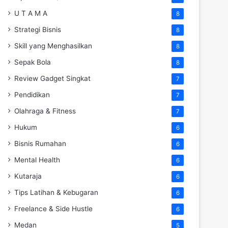
U T A M A
8
Strategi Bisnis
8
Skill yang Menghasilkan
8
Sepak Bola
8
Review Gadget Singkat
7
Pendidikan
7
Olahraga & Fitness
7
Hukum
6
Bisnis Rumahan
6
Mental Health
6
Kutaraja
6
Tips Latihan & Kebugaran
6
Freelance & Side Hustle
6
Medan
5