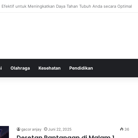
atur Ekspektasi Diri untuk Kesehatan Mental yang Lebih Seimbang
i
Olahraga
Kesehatan
Pendidikan
gacor anjay
Juni 22, 2025
36
Deretan Pantangan di Malam 1