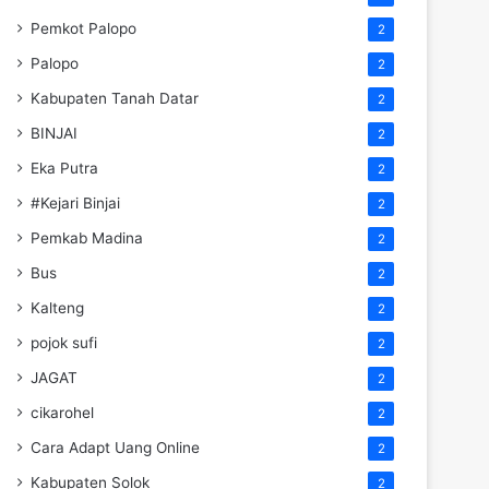
Pemkot Palopo
2
Palopo
2
Kabupaten Tanah Datar
2
BINJAI
2
Eka Putra
2
#Kejari Binjai
2
Pemkab Madina
2
Bus
2
Kalteng
2
pojok sufi
2
JAGAT
2
cikarohel
2
Cara Adapt Uang Online
2
Kabupaten Solok
2