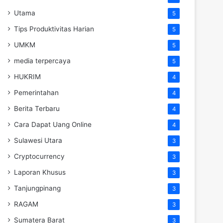
Utama
5
Tips Produktivitas Harian
5
UMKM
5
media terpercaya
5
HUKRIM
4
Pemerintahan
4
Berita Terbaru
4
Cara Dapat Uang Online
4
Sulawesi Utara
3
Cryptocurrency
3
Laporan Khusus
3
Tanjungpinang
3
RAGAM
3
Sumatera Barat
3