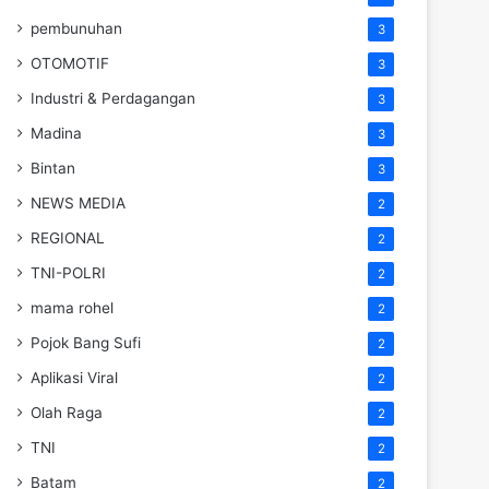
pembunuhan
3
OTOMOTIF
3
Industri & Perdagangan
3
Madina
3
Bintan
3
NEWS MEDIA
2
REGIONAL
2
TNI-POLRI
2
mama rohel
2
Pojok Bang Sufi
2
Aplikasi Viral
2
Olah Raga
2
TNI
2
Batam
2