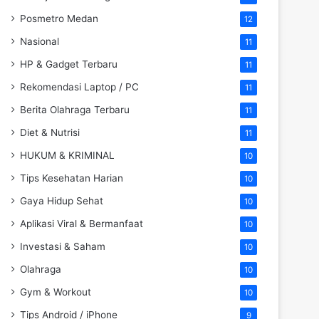
Posmetro Medan
12
Nasional
11
HP & Gadget Terbaru
11
Rekomendasi Laptop / PC
11
Berita Olahraga Terbaru
11
Diet & Nutrisi
11
HUKUM & KRIMINAL
10
Tips Kesehatan Harian
10
Gaya Hidup Sehat
10
Aplikasi Viral & Bermanfaat
10
Investasi & Saham
10
Olahraga
10
Gym & Workout
10
Tips Android / iPhone
9