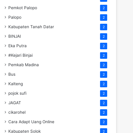
Pemkot Palopo
2
Palopo
2
Kabupaten Tanah Datar
2
BINJAI
2
Eka Putra
2
#Kejari Binjai
2
Pemkab Madina
2
Bus
2
Kalteng
2
pojok sufi
2
JAGAT
2
cikarohel
2
Cara Adapt Uang Online
2
Kabupaten Solok
2