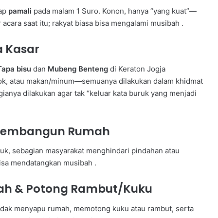
gap
pamali
pada malam 1 Suro. Konon, hanya “yang kuat”—
cara saat itu; rakyat biasa bisa mengalami musibah .
a Kasar
Tapa bisu
dan
Mubeng Benteng
di Keraton Jogja
okok, atau makan/minum—semuanya dilakukan dalam khidmat
ogianya dilakukan agar tak “keluar kata buruk yang menjadi
u Membangun Rumah
ruk, sebagian masyarakat menghindari pindahan atau
isa mendatangkan musibah .
ah & Potong Rambut/Kuku
idak menyapu rumah, memotong kuku atau rambut, serta