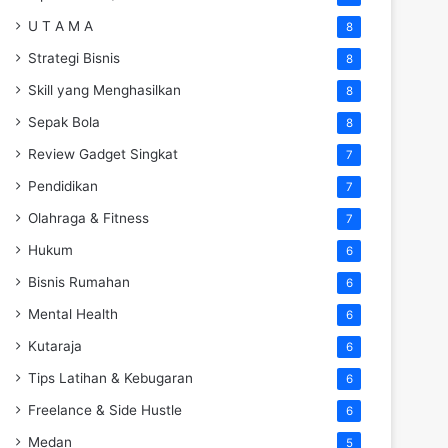
U T A M A
8
Strategi Bisnis
8
Skill yang Menghasilkan
8
Sepak Bola
8
Review Gadget Singkat
7
Pendidikan
7
Olahraga & Fitness
7
Hukum
6
Bisnis Rumahan
6
Mental Health
6
Kutaraja
6
Tips Latihan & Kebugaran
6
Freelance & Side Hustle
6
Medan
5