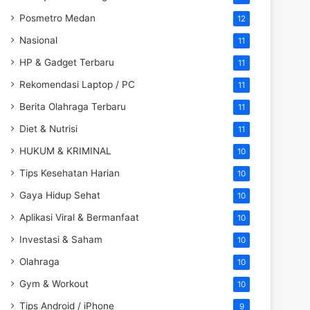
Posmetro Medan
12
Nasional
11
HP & Gadget Terbaru
11
Rekomendasi Laptop / PC
11
Berita Olahraga Terbaru
11
Diet & Nutrisi
11
HUKUM & KRIMINAL
10
Tips Kesehatan Harian
10
Gaya Hidup Sehat
10
Aplikasi Viral & Bermanfaat
10
Investasi & Saham
10
Olahraga
10
Gym & Workout
10
Tips Android / iPhone
9