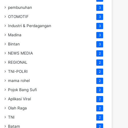
pembunuhan
3
OTOMOTIF
3
Industri & Perdagangan
3
Madina
3
Bintan
3
NEWS MEDIA
2
REGIONAL
2
TNI-POLRI
2
mama rohel
2
Pojok Bang Sufi
2
Aplikasi Viral
2
Olah Raga
2
TNI
2
Batam
2