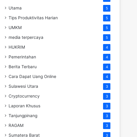
Utama
5
Tips Produktivitas Harian
5
UMKM
5
media terpercaya
5
HUKRIM
4
Pemerintahan
4
Berita Terbaru
4
Cara Dapat Uang Online
4
Sulawesi Utara
3
Cryptocurrency
3
Laporan Khusus
3
Tanjungpinang
3
RAGAM
3
Sumatera Barat
3