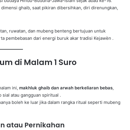
ksi budaya Hindu-Buddha-Jawa-Islam sejak abad ke-16.
imensi ghaib, saat pikiran dibersihkan, diri direnungkan,
katan, ruwatan, dan mubeng benteng bertujuan untuk
ta pembebasan dari energi buruk akar tradisi Kejawèn .
um di Malam 1 Suro
alam ini,
makhluk ghaib dan arwah berkeliaran bebas
,
sial atau gangguan spiritual .
anya boleh ke luar jika dalam rangka ritual seperti mubeng
an atau Pernikahan