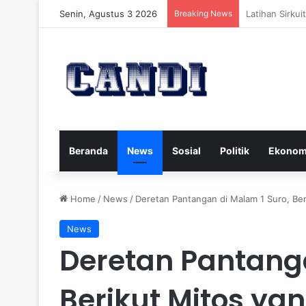
Senin, Agustus 3 2026
Breaking News
Strategi Meng
Beranda
News
Sosial
Politik
Ekonom
Home
/
News
/
Deretan Pantangan di Malam 1 Suro, Be
News
Deretan Pantanga
Berikut Mitos ya