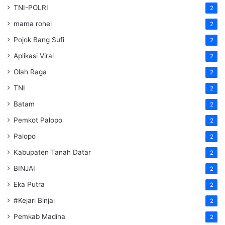
TNI-POLRI
2
mama rohel
2
Pojok Bang Sufi
2
Aplikasi Viral
2
Olah Raga
2
TNI
2
Batam
2
Pemkot Palopo
2
Palopo
2
Kabupaten Tanah Datar
2
BINJAI
2
Eka Putra
2
#Kejari Binjai
2
Pemkab Madina
2