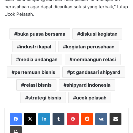
perusahaan agar dapat dicarikan solusi yang terbaik,” tutup
Ucok Pelasah.
buka puasa bersama
diskusi kegiatan
industri kapal
kegiatan perusahaan
media undangan
membangun relasi
pertemuan bisnis
pt gandasari shipyard
relasi bisnis
shipyard indonesia
strategi bisnis
ucok pelasah
LinkedIn
Tumblr
Pinterest
Reddit
VKontakte
Share via Email
Print