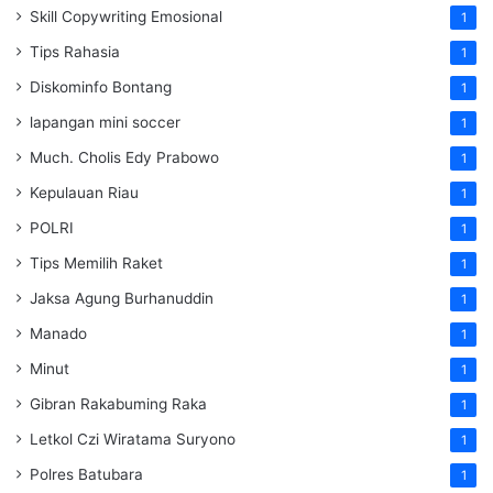
Skill Copywriting Emosional
1
Tips Rahasia
1
Diskominfo Bontang
1
lapangan mini soccer
1
Much. Cholis Edy Prabowo
1
Kepulauan Riau
1
POLRI
1
Tips Memilih Raket
1
Jaksa Agung Burhanuddin
1
Manado
1
Minut
1
Gibran Rakabuming Raka
1
Letkol Czi Wiratama Suryono
1
Polres Batubara
1