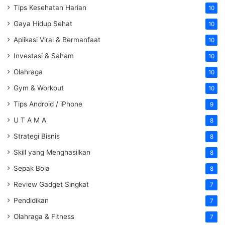
Tips Kesehatan Harian
10
Gaya Hidup Sehat
10
Aplikasi Viral & Bermanfaat
10
Investasi & Saham
10
Olahraga
10
Gym & Workout
10
Tips Android / iPhone
9
U T A M A
8
Strategi Bisnis
8
Skill yang Menghasilkan
8
Sepak Bola
8
Review Gadget Singkat
7
Pendidikan
7
Olahraga & Fitness
7