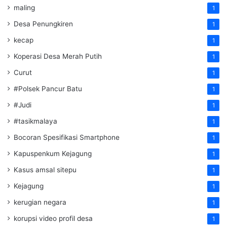
maling
1
Desa Penungkiren
1
kecap
1
Koperasi Desa Merah Putih
1
Curut
1
#Polsek Pancur Batu
1
#Judi
1
#tasikmalaya
1
Bocoran Spesifikasi Smartphone
1
Kapuspenkum Kejagung
1
Kasus amsal sitepu
1
Kejagung
1
kerugian negara
1
korupsi video profil desa
1