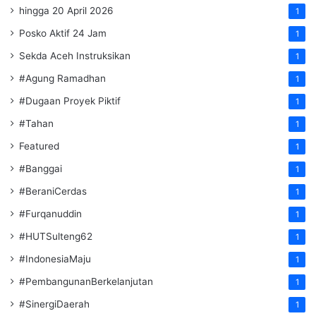
hingga 20 April 2026
1
Posko Aktif 24 Jam
1
Sekda Aceh Instruksikan
1
#Agung Ramadhan
1
#Dugaan Proyek Piktif
1
#Tahan
1
Featured
1
#Banggai
1
#BeraniCerdas
1
#Furqanuddin
1
#HUTSulteng62
1
#IndonesiaMaju
1
#PembangunanBerkelanjutan
1
#SinergiDaerah
1