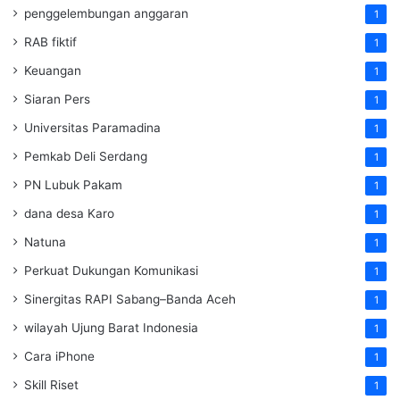
penggelembungan anggaran
1
RAB fiktif
1
Keuangan
1
Siaran Pers
1
Universitas Paramadina
1
Pemkab Deli Serdang
1
PN Lubuk Pakam
1
dana desa Karo
1
Natuna
1
Perkuat Dukungan Komunikasi
1
Sinergitas RAPI Sabang–Banda Aceh
1
wilayah Ujung Barat Indonesia
1
Cara iPhone
1
Skill Riset
1