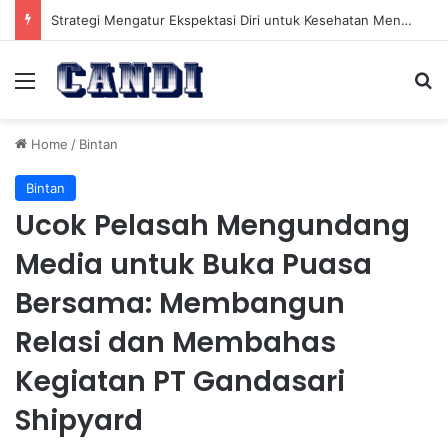
Strategi Mengatur Ekspektasi Diri untuk Kesehatan Mental yang Lebih Seimbang
Menu
Se
Home
/
Bintan
Bintan
Ucok Pelasah Mengundang
Media untuk Buka Puasa
Bersama: Membangun
Relasi dan Membahas
Kegiatan PT Gandasari
Shipyard