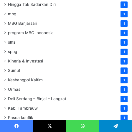
Hingga Tak Sadarkan Diri
1
mbg
1
MBG Banjarsari
1
program MBG Indonesia
1
slhs
1
sppg
1
Kinerja & Investasi
1
Sumut
1
Kesbangpol Kaltim
1
Ormas
1
Deli Serdang – Binjai – Langkat
1
Kab. Tambrauw
1
Pasca konflik
1
Pengobatan gratis
1
Facebook
X
WhatsApp
Telegram