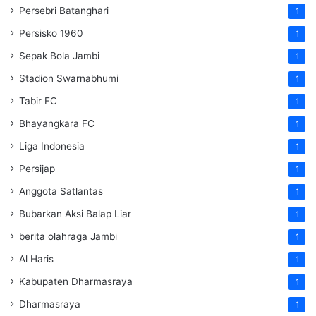
Persebri Batanghari
1
Persisko 1960
1
Sepak Bola Jambi
1
Stadion Swarnabhumi
1
Tabir FC
1
Bhayangkara FC
1
Liga Indonesia
1
Persijap
1
Anggota Satlantas
1
Bubarkan Aksi Balap Liar
1
berita olahraga Jambi
1
Al Haris
1
Kabupaten Dharmasraya
1
Dharmasraya
1