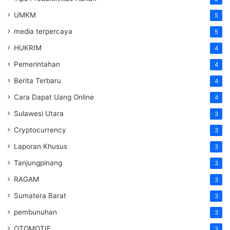
UMKM
5
media terpercaya
5
HUKRIM
4
Pemerintahan
4
Berita Terbaru
4
Cara Dapat Uang Online
4
Sulawesi Utara
3
Cryptocurrency
3
Laporan Khusus
3
Tanjungpinang
3
RAGAM
3
Sumatera Barat
3
pembunuhan
3
OTOMOTIF
3