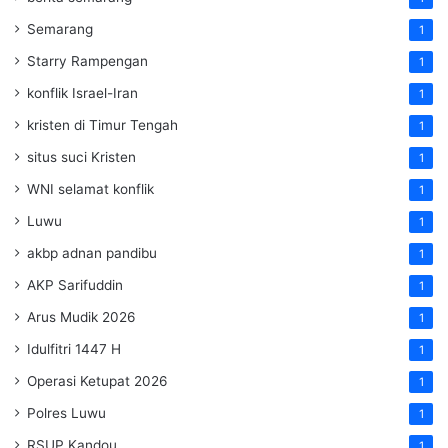
Semarang
1
Starry Rampengan
1
konflik Israel-Iran
1
kristen di Timur Tengah
1
situs suci Kristen
1
WNI selamat konflik
1
Luwu
1
akbp adnan pandibu
1
AKP Sarifuddin
1
Arus Mudik 2026
1
Idulfitri 1447 H
1
Operasi Ketupat 2026
1
Polres Luwu
1
RSUP Kandou
1