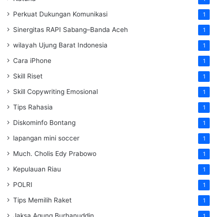
Perkuat Dukungan Komunikasi
1
Sinergitas RAPI Sabang–Banda Aceh
1
wilayah Ujung Barat Indonesia
1
Cara iPhone
1
Skill Riset
1
Skill Copywriting Emosional
1
Tips Rahasia
1
Diskominfo Bontang
1
lapangan mini soccer
1
Much. Cholis Edy Prabowo
1
Kepulauan Riau
1
POLRI
1
Tips Memilih Raket
1
Jaksa Agung Burhanuddin
1