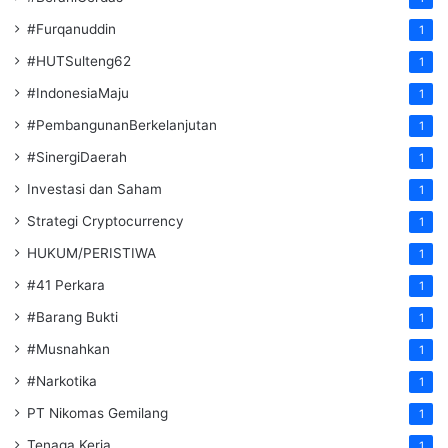
#Furqanuddin
1
#HUTSulteng62
1
#IndonesiaMaju
1
#PembangunanBerkelanjutan
1
#SinergiDaerah
1
Investasi dan Saham
1
Strategi Cryptocurrency
1
HUKUM/PERISTIWA
1
#41 Perkara
1
#Barang Bukti
1
#Musnahkan
1
#Narkotika
1
PT Nikomas Gemilang
1
Tenaga Kerja
1