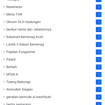
Kesehatan
1
Minta THR
1
Oknum DLH Gadungan
1
berikut nama dan Jabatannya
1
Kakanwil Kemenag Aceh
1
Lantik 3 Kakan Kemenag
1
Pejabat Fungsional
1
Peduli
1
Berkah
1
MTsN 6
1
Talang Babungo
1
Aminullah Siagian
1
gerakan pemuda al washliyah
1
berita semarang
1