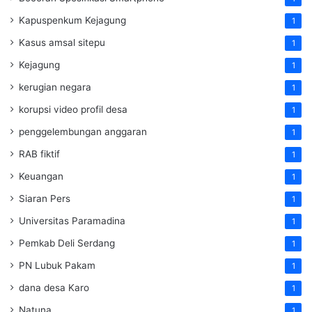
Kapuspenkum Kejagung
1
Kasus amsal sitepu
1
Kejagung
1
kerugian negara
1
korupsi video profil desa
1
penggelembungan anggaran
1
RAB fiktif
1
Keuangan
1
Siaran Pers
1
Universitas Paramadina
1
Pemkab Deli Serdang
1
PN Lubuk Pakam
1
dana desa Karo
1
Natuna
1