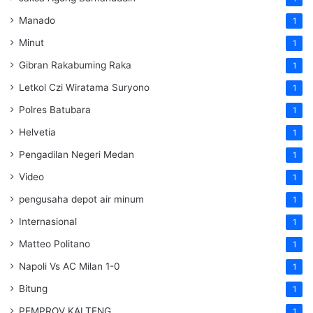
Manado
1
Minut
1
Gibran Rakabuming Raka
1
Letkol Czi Wiratama Suryono
1
Polres Batubara
1
Helvetia
1
Pengadilan Negeri Medan
1
Video
1
pengusaha depot air minum
1
Internasional
1
Matteo Politano
1
Napoli Vs AC Milan 1-0
1
Bitung
1
PEMPROV KALTENG
1