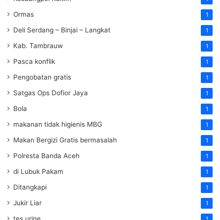
Ormas
1
Deli Serdang – Binjai – Langkat
1
Kab. Tambrauw
1
Pasca konflik
1
Pengobatan gratis
1
Satgas Ops Dofior Jaya
1
Bola
1
makanan tidak higienis MBG
1
Makan Bergizi Gratis bermasalah
1
Polresta Banda Aceh
1
di Lubuk Pakam
1
Ditangkapi
1
Jukir Liar
1
tes urine
1