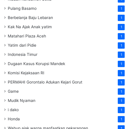
Pulang Basamo
1
Berbelanja Baju Lebaran
1
Kak Na Ajak Anak yatim
1
Matahari Plaza Aceh
1
Yatim dari Pidie
1
Indonesia Timur
1
Dugaan Kasus Korupsi Mandek
1
Komisi Kejaksaan RI
1
PERMAHI Gorontalo Adukan Kejari Gorut
1
Game
1
Mudik Nyaman
1
i dako
1
Honda
1
Wabup ajak warga manfaatkan pekarangan
1