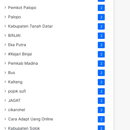
Pemkot Palopo
2
Palopo
2
Kabupaten Tanah Datar
2
BINJAI
2
Eka Putra
2
#Kejari Binjai
2
Pemkab Madina
2
Bus
2
Kalteng
2
pojok sufi
2
JAGAT
2
cikarohel
2
Cara Adapt Uang Online
2
Kabupaten Solok
2