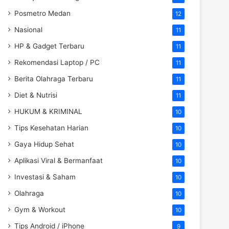
Posmetro Medan
12
Nasional
11
HP & Gadget Terbaru
11
Rekomendasi Laptop / PC
11
Berita Olahraga Terbaru
11
Diet & Nutrisi
11
HUKUM & KRIMINAL
10
Tips Kesehatan Harian
10
Gaya Hidup Sehat
10
Aplikasi Viral & Bermanfaat
10
Investasi & Saham
10
Olahraga
10
Gym & Workout
10
Tips Android / iPhone
9