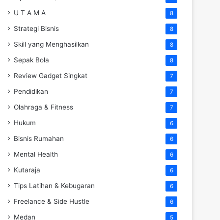
U T A M A
8
Strategi Bisnis
8
Skill yang Menghasilkan
8
Sepak Bola
8
Review Gadget Singkat
7
Pendidikan
7
Olahraga & Fitness
7
Hukum
6
Bisnis Rumahan
6
Mental Health
6
Kutaraja
6
Tips Latihan & Kebugaran
6
Freelance & Side Hustle
6
Medan
5