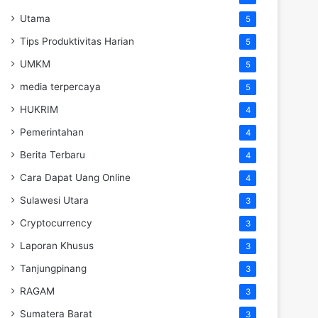
Utama
5
Tips Produktivitas Harian
5
UMKM
5
media terpercaya
5
HUKRIM
4
Pemerintahan
4
Berita Terbaru
4
Cara Dapat Uang Online
4
Sulawesi Utara
3
Cryptocurrency
3
Laporan Khusus
3
Tanjungpinang
3
RAGAM
3
Sumatera Barat
3