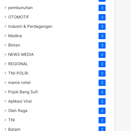
pembunuhan
3
OTOMOTIF
3
Industri & Perdagangan
3
Madina
3
Bintan
3
NEWS MEDIA
2
REGIONAL
2
TNI-POLRI
2
mama rohel
2
Pojok Bang Sufi
2
Aplikasi Viral
2
Olah Raga
2
TNI
2
Batam
2