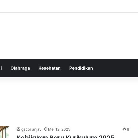
atur Ekspektasi Diri untuk Kesehatan Mental yang Lebih Seimbang
i
Olahraga
Kesehatan
Pendidikan
gacor anjay
Mei 12, 2025
8
Kebijakan Baru Kurikulum 2025