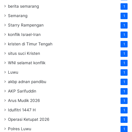
berita semarang
1
Semarang
1
Starry Rampengan
1
konflik Israel-Iran
1
kristen di Timur Tengah
1
situs suci Kristen
1
WNI selamat konflik
1
Luwu
1
akbp adnan pandibu
1
AKP Sarifuddin
1
Arus Mudik 2026
1
Idulfitri 1447 H
1
Operasi Ketupat 2026
1
Polres Luwu
1