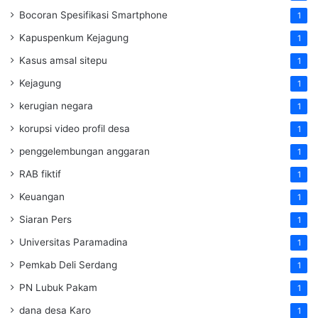
Bocoran Spesifikasi Smartphone
1
Kapuspenkum Kejagung
1
Kasus amsal sitepu
1
Kejagung
1
kerugian negara
1
korupsi video profil desa
1
penggelembungan anggaran
1
RAB fiktif
1
Keuangan
1
Siaran Pers
1
Universitas Paramadina
1
Pemkab Deli Serdang
1
PN Lubuk Pakam
1
dana desa Karo
1