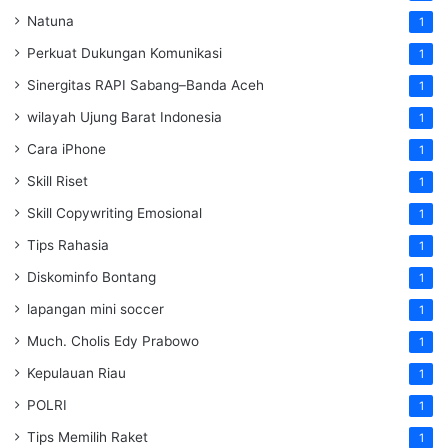
Natuna
1
Perkuat Dukungan Komunikasi
1
Sinergitas RAPI Sabang–Banda Aceh
1
wilayah Ujung Barat Indonesia
1
Cara iPhone
1
Skill Riset
1
Skill Copywriting Emosional
1
Tips Rahasia
1
Diskominfo Bontang
1
lapangan mini soccer
1
Much. Cholis Edy Prabowo
1
Kepulauan Riau
1
POLRI
1
Tips Memilih Raket
1