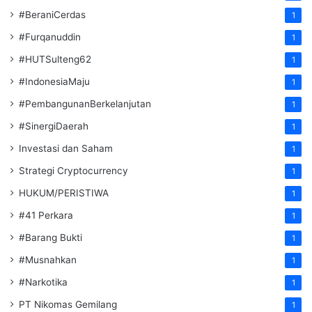
#BeraniCerdas
1
#Furqanuddin
1
#HUTSulteng62
1
#IndonesiaMaju
1
#PembangunanBerkelanjutan
1
#SinergiDaerah
1
Investasi dan Saham
1
Strategi Cryptocurrency
1
HUKUM/PERISTIWA
1
#41 Perkara
1
#Barang Bukti
1
#Musnahkan
1
#Narkotika
1
PT Nikomas Gemilang
1