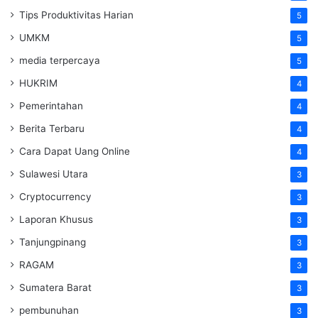
Tips Produktivitas Harian
5
UMKM
5
media terpercaya
5
HUKRIM
4
Pemerintahan
4
Berita Terbaru
4
Cara Dapat Uang Online
4
Sulawesi Utara
3
Cryptocurrency
3
Laporan Khusus
3
Tanjungpinang
3
RAGAM
3
Sumatera Barat
3
pembunuhan
3