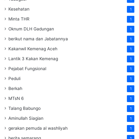
Kesehatan
1
Minta THR
1
Oknum DLH Gadungan
1
berikut nama dan Jabatannya
1
Kakanwil Kemenag Aceh
1
Lantik 3 Kakan Kemenag
1
Pejabat Fungsional
1
Peduli
1
Berkah
1
MTsN 6
1
Talang Babungo
1
Aminullah Siagian
1
gerakan pemuda al washliyah
1
berita semarang
1