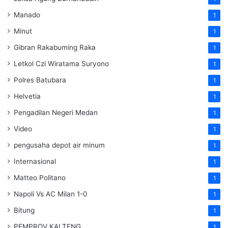
Manado
1
Minut
1
Gibran Rakabuming Raka
1
Letkol Czi Wiratama Suryono
1
Polres Batubara
1
Helvetia
1
Pengadilan Negeri Medan
1
Video
1
pengusaha depot air minum
1
Internasional
1
Matteo Politano
1
Napoli Vs AC Milan 1-0
1
Bitung
1
PEMPROV KALTENG
1