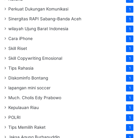
Perkuat Dukungan Komunikasi
1
Sinergitas RAPI Sabang–Banda Aceh
1
wilayah Ujung Barat Indonesia
1
Cara iPhone
1
Skill Riset
1
Skill Copywriting Emosional
1
Tips Rahasia
1
Diskominfo Bontang
1
lapangan mini soccer
1
Much. Cholis Edy Prabowo
1
Kepulauan Riau
1
POLRI
1
Tips Memilih Raket
1
Jaksa Agung Burhanuddin
1