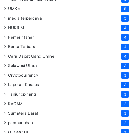
UMKM
5
media terpercaya
5
HUKRIM
4
Pemerintahan
4
Berita Terbaru
4
Cara Dapat Uang Online
4
Sulawesi Utara
3
Cryptocurrency
3
Laporan Khusus
3
Tanjungpinang
3
RAGAM
3
Sumatera Barat
3
pembunuhan
3
OTOMOTIF
3