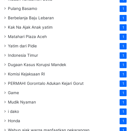
Pulang Basamo
1
Berbelanja Baju Lebaran
1
Kak Na Ajak Anak yatim
1
Matahari Plaza Aceh
1
Yatim dari Pidie
1
Indonesia Timur
1
Dugaan Kasus Korupsi Mandek
1
Komisi Kejaksaan RI
1
PERMAHI Gorontalo Adukan Kejari Gorut
1
Game
1
Mudik Nyaman
1
i dako
1
Honda
1
Wabup ajak warga manfaatkan pekarangan
1