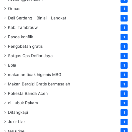
Ormas
1
Deli Serdang – Binjai – Langkat
1
Kab. Tambrauw
1
Pasca konflik
1
Pengobatan gratis
1
Satgas Ops Dofior Jaya
1
Bola
1
makanan tidak higienis MBG
1
Makan Bergizi Gratis bermasalah
1
Polresta Banda Aceh
1
di Lubuk Pakam
1
Ditangkapi
1
Jukir Liar
1
tes urine
1