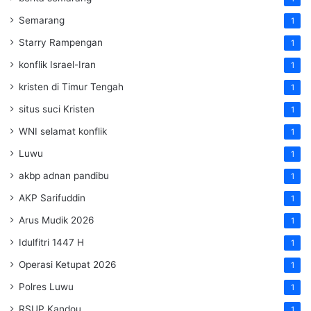
Semarang
1
Starry Rampengan
1
konflik Israel-Iran
1
kristen di Timur Tengah
1
situs suci Kristen
1
WNI selamat konflik
1
Luwu
1
akbp adnan pandibu
1
AKP Sarifuddin
1
Arus Mudik 2026
1
Idulfitri 1447 H
1
Operasi Ketupat 2026
1
Polres Luwu
1
RSUP Kandou
1