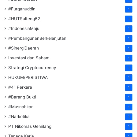
#Furqanuddin
1
#HUTSulteng62
1
#IndonesiaMaju
1
#PembangunanBerkelanjutan
1
#SinergiDaerah
1
Investasi dan Saham
1
Strategi Cryptocurrency
1
HUKUM/PERISTIWA
1
#41 Perkara
1
#Barang Bukti
1
#Musnahkan
1
#Narkotika
1
PT Nikomas Gemilang
1
Tenaga Kerja
1