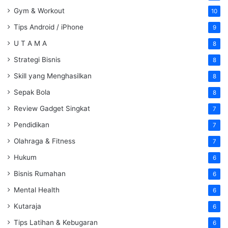
Gym & Workout
10
Tips Android / iPhone
9
U T A M A
8
Strategi Bisnis
8
Skill yang Menghasilkan
8
Sepak Bola
8
Review Gadget Singkat
7
Pendidikan
7
Olahraga & Fitness
7
Hukum
6
Bisnis Rumahan
6
Mental Health
6
Kutaraja
6
Tips Latihan & Kebugaran
6