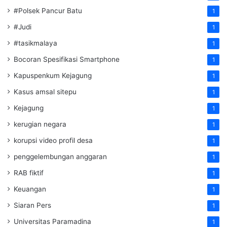
#Polsek Pancur Batu
1
#Judi
1
#tasikmalaya
1
Bocoran Spesifikasi Smartphone
1
Kapuspenkum Kejagung
1
Kasus amsal sitepu
1
Kejagung
1
kerugian negara
1
korupsi video profil desa
1
penggelembungan anggaran
1
RAB fiktif
1
Keuangan
1
Siaran Pers
1
Universitas Paramadina
1