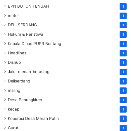
BPN BUTON TENGAH
1
motor
1
DELI SERDANG
1
Hukum & Peristiwa
1
Kepala Dinas PUPR Bontang
1
Headlines
1
Dishub
1
Jalur medan-berastagi
1
Deliserdang
1
maling
1
Desa Penungkiren
1
kecap
1
Koperasi Desa Merah Putih
1
Curut
1