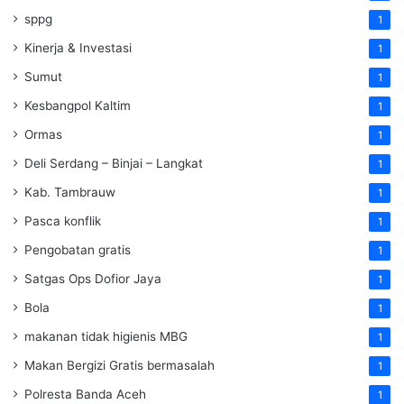
sppg
1
Kinerja & Investasi
1
Sumut
1
Kesbangpol Kaltim
1
Ormas
1
Deli Serdang – Binjai – Langkat
1
Kab. Tambrauw
1
Pasca konflik
1
Pengobatan gratis
1
Satgas Ops Dofior Jaya
1
Bola
1
makanan tidak higienis MBG
1
Makan Bergizi Gratis bermasalah
1
Polresta Banda Aceh
1