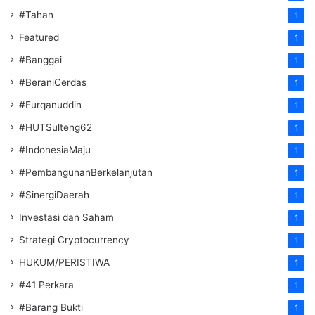
#Tahan
1
Featured
1
#Banggai
1
#BeraniCerdas
1
#Furqanuddin
1
#HUTSulteng62
1
#IndonesiaMaju
1
#PembangunanBerkelanjutan
1
#SinergiDaerah
1
Investasi dan Saham
1
Strategi Cryptocurrency
1
HUKUM/PERISTIWA
1
#41 Perkara
1
#Barang Bukti
1