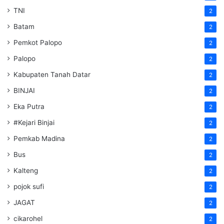
TNI
2
Batam
2
Pemkot Palopo
2
Palopo
2
Kabupaten Tanah Datar
2
BINJAI
2
Eka Putra
2
#Kejari Binjai
2
Pemkab Madina
2
Bus
2
Kalteng
2
pojok sufi
2
JAGAT
2
cikarohel
2