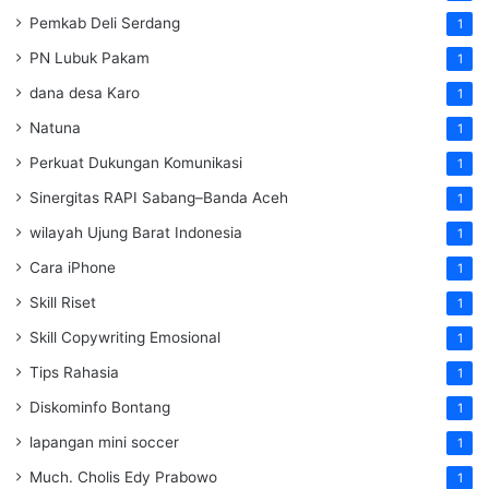
Pemkab Deli Serdang
1
PN Lubuk Pakam
1
dana desa Karo
1
Natuna
1
Perkuat Dukungan Komunikasi
1
Sinergitas RAPI Sabang–Banda Aceh
1
wilayah Ujung Barat Indonesia
1
Cara iPhone
1
Skill Riset
1
Skill Copywriting Emosional
1
Tips Rahasia
1
Diskominfo Bontang
1
lapangan mini soccer
1
Much. Cholis Edy Prabowo
1