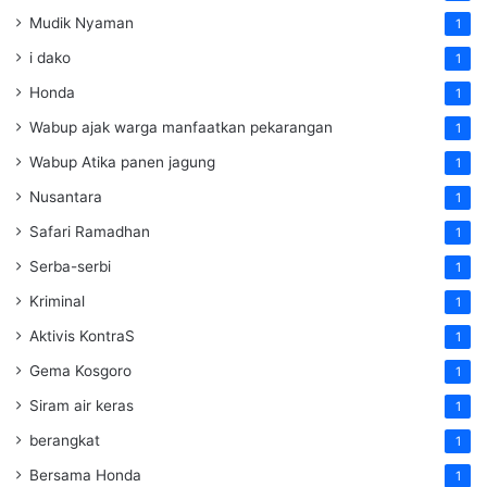
Mudik Nyaman
1
i dako
1
Honda
1
Wabup ajak warga manfaatkan pekarangan
1
Wabup Atika panen jagung
1
Nusantara
1
Safari Ramadhan
1
Serba-serbi
1
Kriminal
1
Aktivis KontraS
1
Gema Kosgoro
1
Siram air keras
1
berangkat
1
Bersama Honda
1