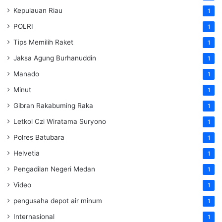
Kepulauan Riau
1
POLRI
1
Tips Memilih Raket
1
Jaksa Agung Burhanuddin
1
Manado
1
Minut
1
Gibran Rakabuming Raka
1
Letkol Czi Wiratama Suryono
1
Polres Batubara
1
Helvetia
1
Pengadilan Negeri Medan
1
Video
1
pengusaha depot air minum
1
Internasional
1