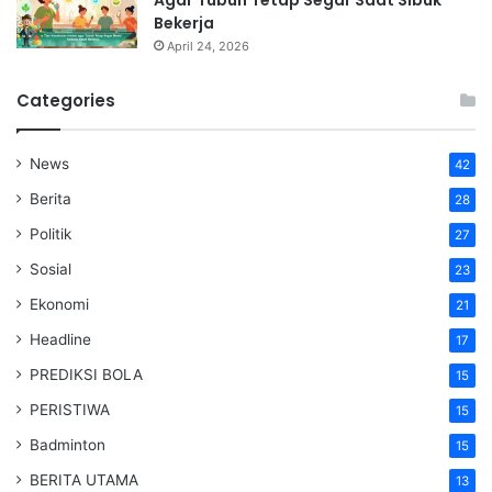
Agar Tubuh Tetap Segar Saat Sibuk
Bekerja
April 24, 2026
Categories
News
42
Berita
28
Politik
27
Sosial
23
Ekonomi
21
Headline
17
PREDIKSI BOLA
15
PERISTIWA
15
Badminton
15
BERITA UTAMA
13