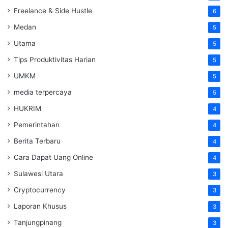
Freelance & Side Hustle
6
Medan
5
Utama
5
Tips Produktivitas Harian
5
UMKM
5
media terpercaya
5
HUKRIM
4
Pemerintahan
4
Berita Terbaru
4
Cara Dapat Uang Online
4
Sulawesi Utara
3
Cryptocurrency
3
Laporan Khusus
3
Tanjungpinang
3