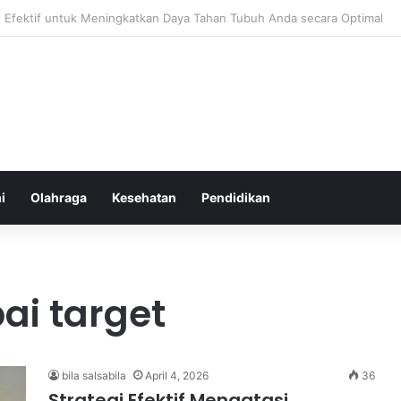
atur Ekspektasi Diri untuk Kesehatan Mental yang Lebih Seimbang
i
Olahraga
Kesehatan
Pendidikan
ai target
bila salsabila
April 4, 2026
36
Strategi Efektif Mengatasi