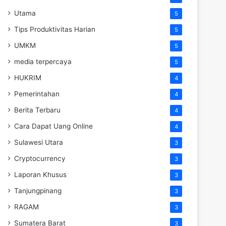
Utama
5
Tips Produktivitas Harian
5
UMKM
5
media terpercaya
5
HUKRIM
4
Pemerintahan
4
Berita Terbaru
4
Cara Dapat Uang Online
4
Sulawesi Utara
3
Cryptocurrency
3
Laporan Khusus
3
Tanjungpinang
3
RAGAM
3
Sumatera Barat
3