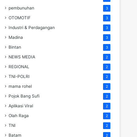
pembunuhan
3
OTOMOTIF
3
Industri & Perdagangan
3
Madina
3
Bintan
3
NEWS MEDIA
2
REGIONAL
2
TNI-POLRI
2
mama rohel
2
Pojok Bang Sufi
2
Aplikasi Viral
2
Olah Raga
2
TNI
2
Batam
2