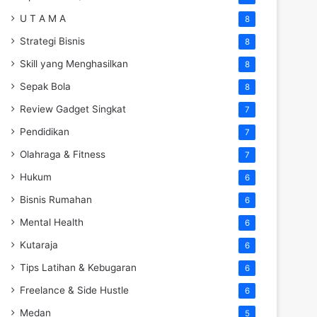
U T A M A
8
Strategi Bisnis
8
Skill yang Menghasilkan
8
Sepak Bola
8
Review Gadget Singkat
7
Pendidikan
7
Olahraga & Fitness
7
Hukum
6
Bisnis Rumahan
6
Mental Health
6
Kutaraja
6
Tips Latihan & Kebugaran
6
Freelance & Side Hustle
6
Medan
5