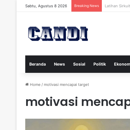
Sabtu, Agustus 8 2026
Breaking News
Strategi Meng
Beranda
News
Sosial
Politik
Ekonom
Home
/
motivasi mencapai target
motivasi mencap