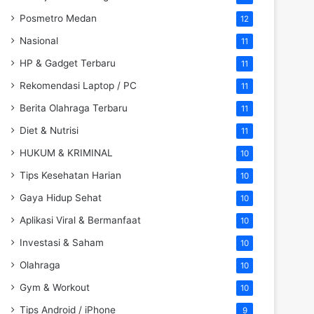
Posmetro Medan
12
Nasional
11
HP & Gadget Terbaru
11
Rekomendasi Laptop / PC
11
Berita Olahraga Terbaru
11
Diet & Nutrisi
11
HUKUM & KRIMINAL
10
Tips Kesehatan Harian
10
Gaya Hidup Sehat
10
Aplikasi Viral & Bermanfaat
10
Investasi & Saham
10
Olahraga
10
Gym & Workout
10
Tips Android / iPhone
9