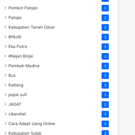
Pemkot Palopo
2
Palopo
2
Kabupaten Tanah Datar
2
BINJAI
2
Eka Putra
2
#Kejari Binjai
2
Pemkab Madina
2
Bus
2
Kalteng
2
pojok sufi
2
JAGAT
2
cikarohel
2
Cara Adapt Uang Online
2
Kabupaten Solok
2