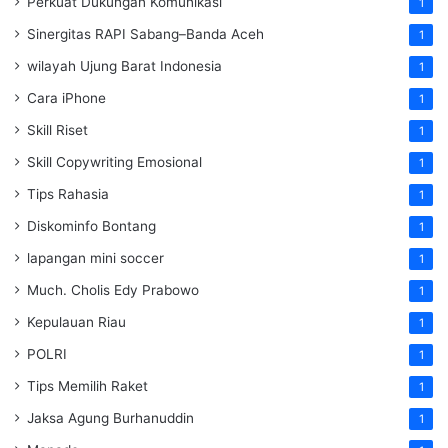
Perkuat Dukungan Komunikasi
1
Sinergitas RAPI Sabang–Banda Aceh
1
wilayah Ujung Barat Indonesia
1
Cara iPhone
1
Skill Riset
1
Skill Copywriting Emosional
1
Tips Rahasia
1
Diskominfo Bontang
1
lapangan mini soccer
1
Much. Cholis Edy Prabowo
1
Kepulauan Riau
1
POLRI
1
Tips Memilih Raket
1
Jaksa Agung Burhanuddin
1