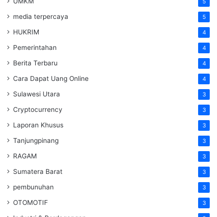
UMKM
5
media terpercaya
5
HUKRIM
4
Pemerintahan
4
Berita Terbaru
4
Cara Dapat Uang Online
4
Sulawesi Utara
3
Cryptocurrency
3
Laporan Khusus
3
Tanjungpinang
3
RAGAM
3
Sumatera Barat
3
pembunuhan
3
OTOMOTIF
3