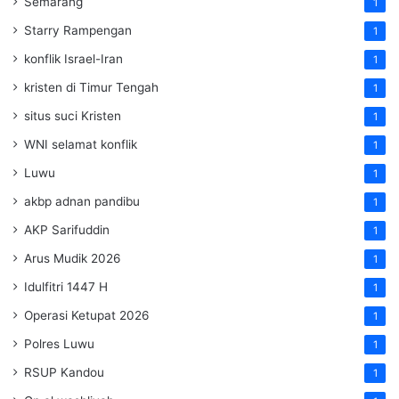
Semarang
1
Starry Rampengan
1
konflik Israel-Iran
1
kristen di Timur Tengah
1
situs suci Kristen
1
WNI selamat konflik
1
Luwu
1
akbp adnan pandibu
1
AKP Sarifuddin
1
Arus Mudik 2026
1
Idulfitri 1447 H
1
Operasi Ketupat 2026
1
Polres Luwu
1
RSUP Kandou
1