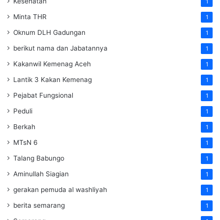
Kesehatan
1
Minta THR
1
Oknum DLH Gadungan
1
berikut nama dan Jabatannya
1
Kakanwil Kemenag Aceh
1
Lantik 3 Kakan Kemenag
1
Pejabat Fungsional
1
Peduli
1
Berkah
1
MTsN 6
1
Talang Babungo
1
Aminullah Siagian
1
gerakan pemuda al washliyah
1
berita semarang
1