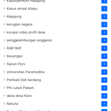
Kapuspenkum Kejagung
1
Kasus amsal sitepu
1
Kejagung
1
kerugian negara
1
korupsi video profil desa
1
penggelembungan anggaran
1
RAB fiktif
1
Keuangan
1
Siaran Pers
1
Universitas Paramadina
1
Pemkab Deli Serdang
1
PN Lubuk Pakam
1
dana desa Karo
1
Natuna
1