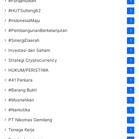
#Furqanuddin
1
#HUTSulteng62
1
#IndonesiaMaju
1
#PembangunanBerkelanjutan
1
#SinergiDaerah
1
Investasi dan Saham
1
Strategi Cryptocurrency
1
HUKUM/PERISTIWA
1
#41 Perkara
1
#Barang Bukti
1
#Musnahkan
1
#Narkotika
1
PT Nikomas Gemilang
1
Tenaga Kerja
1