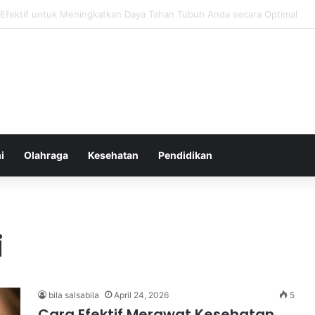
atur Ekspektasi Diri untuk Kesehatan Mental yang Lebih Seimbang
i
Olahraga
Kesehatan
Pendidikan
i
bila salsabila
April 24, 2026
5
Cara Efektif Merawat Kesehatan