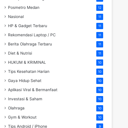
Posmetro Medan
12
Nasional
11
HP & Gadget Terbaru
11
Rekomendasi Laptop / PC
11
Berita Olahraga Terbaru
11
Diet & Nutrisi
11
HUKUM & KRIMINAL
10
Tips Kesehatan Harian
10
Gaya Hidup Sehat
10
Aplikasi Viral & Bermanfaat
10
Investasi & Saham
10
Olahraga
10
Gym & Workout
10
Tips Android / iPhone
9