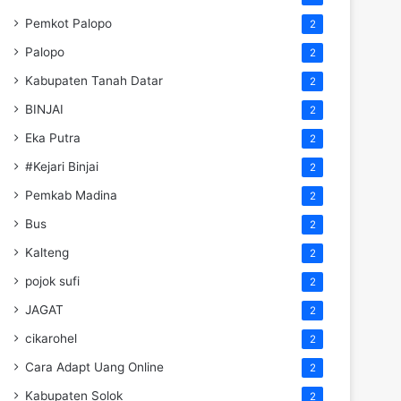
Pemkot Palopo
2
Palopo
2
Kabupaten Tanah Datar
2
BINJAI
2
Eka Putra
2
#Kejari Binjai
2
Pemkab Madina
2
Bus
2
Kalteng
2
pojok sufi
2
JAGAT
2
cikarohel
2
Cara Adapt Uang Online
2
Kabupaten Solok
2