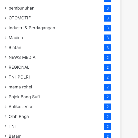
pembunuhan
3
OTOMOTIF
3
Industri & Perdagangan
3
Madina
3
Bintan
3
NEWS MEDIA
2
REGIONAL
2
TNI-POLRI
2
mama rohel
2
Pojok Bang Sufi
2
Aplikasi Viral
2
Olah Raga
2
TNI
2
Batam
2