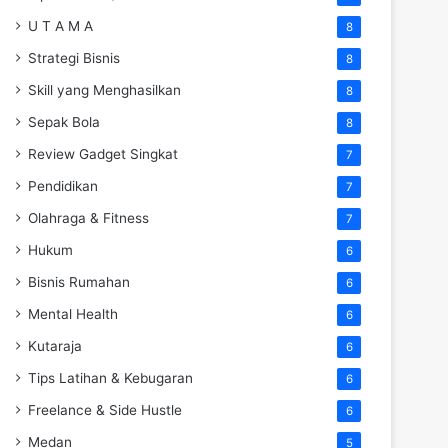
U T A M A
8
Strategi Bisnis
8
Skill yang Menghasilkan
8
Sepak Bola
8
Review Gadget Singkat
7
Pendidikan
7
Olahraga & Fitness
7
Hukum
6
Bisnis Rumahan
6
Mental Health
6
Kutaraja
6
Tips Latihan & Kebugaran
6
Freelance & Side Hustle
6
Medan
5