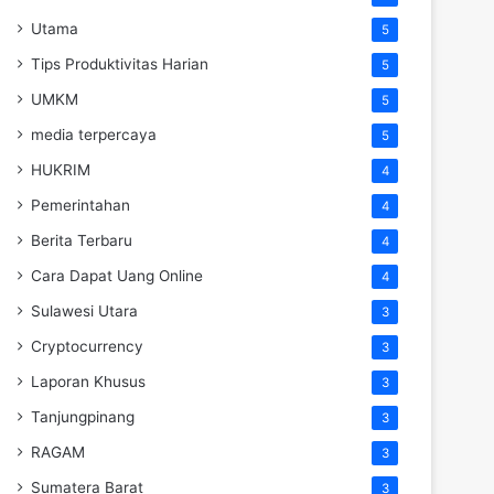
Utama
5
Tips Produktivitas Harian
5
UMKM
5
media terpercaya
5
HUKRIM
4
Pemerintahan
4
Berita Terbaru
4
Cara Dapat Uang Online
4
Sulawesi Utara
3
Cryptocurrency
3
Laporan Khusus
3
Tanjungpinang
3
RAGAM
3
Sumatera Barat
3