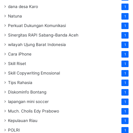
dana desa Karo
1
Natuna
1
Perkuat Dukungan Komunikasi
1
Sinergitas RAPI Sabang–Banda Aceh
1
wilayah Ujung Barat Indonesia
1
Cara iPhone
1
Skill Riset
1
Skill Copywriting Emosional
1
Tips Rahasia
1
Diskominfo Bontang
1
lapangan mini soccer
1
Much. Cholis Edy Prabowo
1
Kepulauan Riau
1
POLRI
1