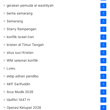
gerakan pemuda al washliyah
1
berita semarang
1
Semarang
1
Starry Rampengan
1
konflik Israel-Iran
1
kristen di Timur Tengah
1
situs suci Kristen
1
WNI selamat konflik
1
Luwu
1
akbp adnan pandibu
1
AKP Sarifuddin
1
Arus Mudik 2026
1
Idulfitri 1447 H
1
Operasi Ketupat 2026
1