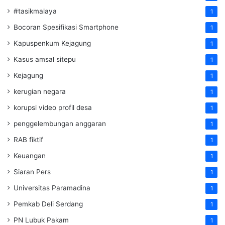
#tasikmalaya
1
Bocoran Spesifikasi Smartphone
1
Kapuspenkum Kejagung
1
Kasus amsal sitepu
1
Kejagung
1
kerugian negara
1
korupsi video profil desa
1
penggelembungan anggaran
1
RAB fiktif
1
Keuangan
1
Siaran Pers
1
Universitas Paramadina
1
Pemkab Deli Serdang
1
PN Lubuk Pakam
1