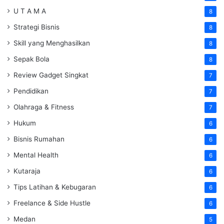
U T A M A
8
Strategi Bisnis
8
Skill yang Menghasilkan
8
Sepak Bola
8
Review Gadget Singkat
7
Pendidikan
7
Olahraga & Fitness
7
Hukum
6
Bisnis Rumahan
6
Mental Health
6
Kutaraja
6
Tips Latihan & Kebugaran
6
Freelance & Side Hustle
6
Medan
5