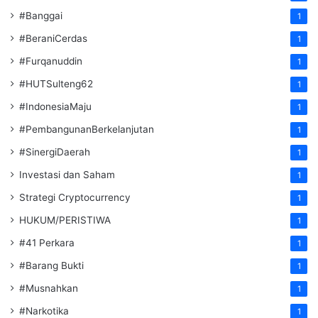
#Banggai
1
#BeraniCerdas
1
#Furqanuddin
1
#HUTSulteng62
1
#IndonesiaMaju
1
#PembangunanBerkelanjutan
1
#SinergiDaerah
1
Investasi dan Saham
1
Strategi Cryptocurrency
1
HUKUM/PERISTIWA
1
#41 Perkara
1
#Barang Bukti
1
#Musnahkan
1
#Narkotika
1