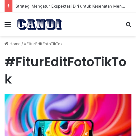
Strategi Mengatur Ekspektasi Diri untuk Kesehatan Mental yang Lebih Seimbang
Menu
Se
Home
/
#FiturEditFotoTikTok
#FiturEditFotoTikTo
k