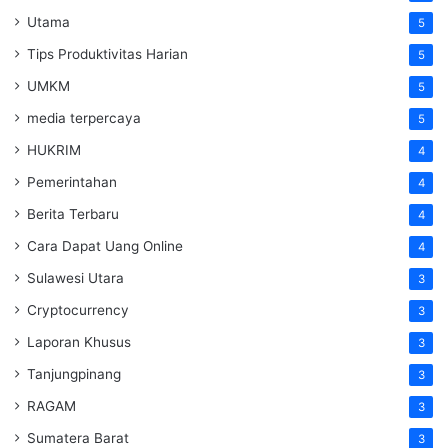
Utama
5
Tips Produktivitas Harian
5
UMKM
5
media terpercaya
5
HUKRIM
4
Pemerintahan
4
Berita Terbaru
4
Cara Dapat Uang Online
4
Sulawesi Utara
3
Cryptocurrency
3
Laporan Khusus
3
Tanjungpinang
3
RAGAM
3
Sumatera Barat
3