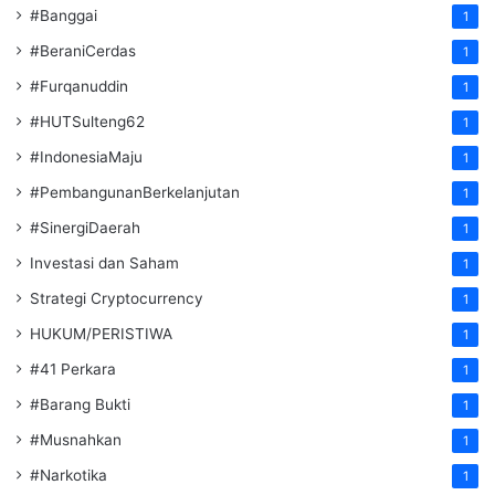
#Banggai
1
#BeraniCerdas
1
#Furqanuddin
1
#HUTSulteng62
1
#IndonesiaMaju
1
#PembangunanBerkelanjutan
1
#SinergiDaerah
1
Investasi dan Saham
1
Strategi Cryptocurrency
1
HUKUM/PERISTIWA
1
#41 Perkara
1
#Barang Bukti
1
#Musnahkan
1
#Narkotika
1