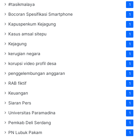
#tasikmalaya
1
Bocoran Spesifikasi Smartphone
1
Kapuspenkum Kejagung
1
Kasus amsal sitepu
1
Kejagung
1
kerugian negara
1
korupsi video profil desa
1
penggelembungan anggaran
1
RAB fiktif
1
Keuangan
1
Siaran Pers
1
Universitas Paramadina
1
Pemkab Deli Serdang
1
PN Lubuk Pakam
1