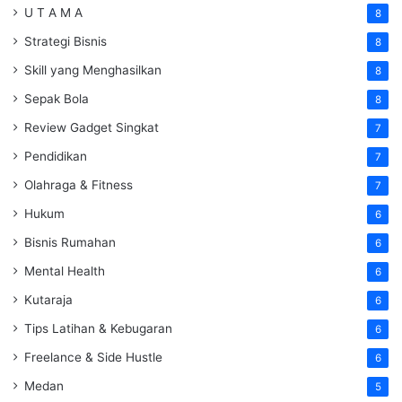
U T A M A
8
Strategi Bisnis
8
Skill yang Menghasilkan
8
Sepak Bola
8
Review Gadget Singkat
7
Pendidikan
7
Olahraga & Fitness
7
Hukum
6
Bisnis Rumahan
6
Mental Health
6
Kutaraja
6
Tips Latihan & Kebugaran
6
Freelance & Side Hustle
6
Medan
5