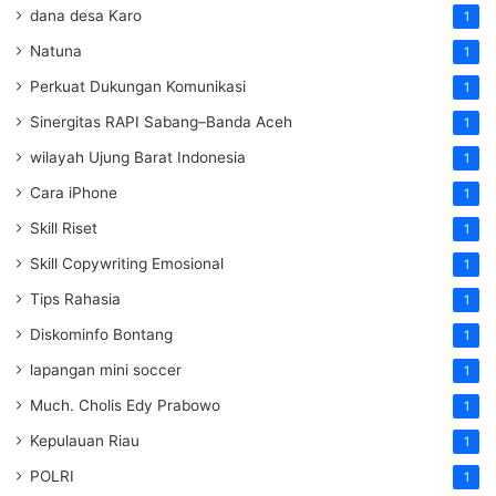
dana desa Karo
1
Natuna
1
Perkuat Dukungan Komunikasi
1
Sinergitas RAPI Sabang–Banda Aceh
1
wilayah Ujung Barat Indonesia
1
Cara iPhone
1
Skill Riset
1
Skill Copywriting Emosional
1
Tips Rahasia
1
Diskominfo Bontang
1
lapangan mini soccer
1
Much. Cholis Edy Prabowo
1
Kepulauan Riau
1
POLRI
1