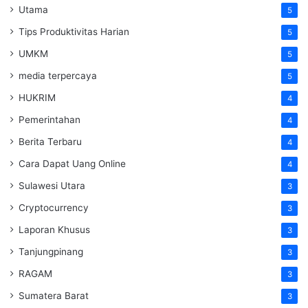
Utama
5
Tips Produktivitas Harian
5
UMKM
5
media terpercaya
5
HUKRIM
4
Pemerintahan
4
Berita Terbaru
4
Cara Dapat Uang Online
4
Sulawesi Utara
3
Cryptocurrency
3
Laporan Khusus
3
Tanjungpinang
3
RAGAM
3
Sumatera Barat
3