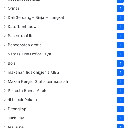
Ormas
1
Deli Serdang – Binjai – Langkat
1
Kab. Tambrauw
1
Pasca konflik
1
Pengobatan gratis
1
Satgas Ops Dofior Jaya
1
Bola
1
makanan tidak higienis MBG
1
Makan Bergizi Gratis bermasalah
1
Polresta Banda Aceh
1
di Lubuk Pakam
1
Ditangkapi
1
Jukir Liar
1
tes urine
1