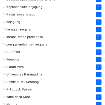
Kapuspenkum Kejagung
1
Kasus amsal sitepu
1
Kejagung
1
kerugian negara
1
korupsi video profil desa
1
penggelembungan anggaran
1
RAB fiktif
1
Keuangan
1
Siaran Pers
1
Universitas Paramadina
1
Pemkab Deli Serdang
1
PN Lubuk Pakam
1
dana desa Karo
1
Natuna
1