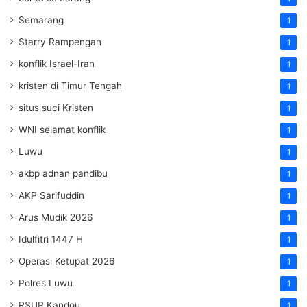
Semarang
1
Starry Rampengan
1
konflik Israel-Iran
1
kristen di Timur Tengah
1
situs suci Kristen
1
WNI selamat konflik
1
Luwu
1
akbp adnan pandibu
1
AKP Sarifuddin
1
Arus Mudik 2026
1
Idulfitri 1447 H
1
Operasi Ketupat 2026
1
Polres Luwu
1
RSUP Kandou
1