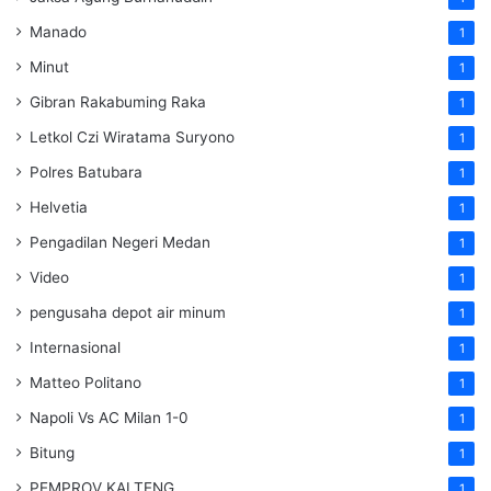
Manado
1
Minut
1
Gibran Rakabuming Raka
1
Letkol Czi Wiratama Suryono
1
Polres Batubara
1
Helvetia
1
Pengadilan Negeri Medan
1
Video
1
pengusaha depot air minum
1
Internasional
1
Matteo Politano
1
Napoli Vs AC Milan 1-0
1
Bitung
1
PEMPROV KALTENG
1