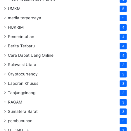
UMKM
5
media terpercaya
5
HUKRIM
4
Pemerintahan
4
Berita Terbaru
4
Cara Dapat Uang Online
4
Sulawesi Utara
3
Cryptocurrency
3
Laporan Khusus
3
Tanjungpinang
3
RAGAM
3
Sumatera Barat
3
pembunuhan
3
OTOMOTIF
3