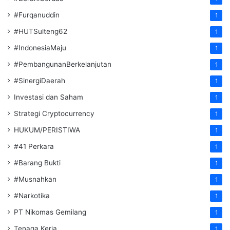
#Furqanuddin
1
#HUTSulteng62
1
#IndonesiaMaju
1
#PembangunanBerkelanjutan
1
#SinergiDaerah
1
Investasi dan Saham
1
Strategi Cryptocurrency
1
HUKUM/PERISTIWA
1
#41 Perkara
1
#Barang Bukti
1
#Musnahkan
1
#Narkotika
1
PT Nikomas Gemilang
1
Tenaga Kerja
1