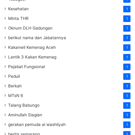
Kesehatan
1
Minta THR
1
Oknum DLH Gadungan
1
berikut nama dan Jabatannya
1
Kakanwil Kemenag Aceh
1
Lantik 3 Kakan Kemenag
1
Pejabat Fungsional
1
Peduli
1
Berkah
1
MTsN 6
1
Talang Babungo
1
Aminullah Siagian
1
gerakan pemuda al washliyah
1
berita semarang
1