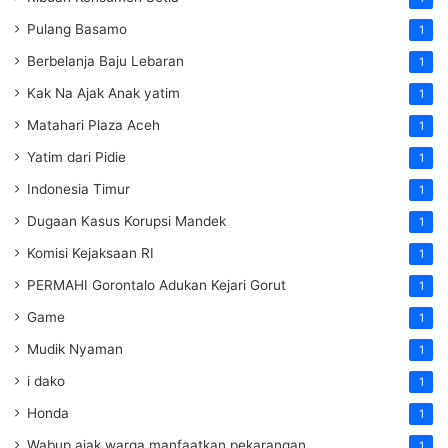
Pulang Basamo
1
Berbelanja Baju Lebaran
1
Kak Na Ajak Anak yatim
1
Matahari Plaza Aceh
1
Yatim dari Pidie
1
Indonesia Timur
1
Dugaan Kasus Korupsi Mandek
1
Komisi Kejaksaan RI
1
PERMAHI Gorontalo Adukan Kejari Gorut
1
Game
1
Mudik Nyaman
1
i dako
1
Honda
1
Wabup ajak warga manfaatkan pekarangan
1