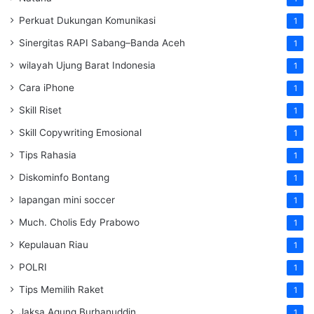
Perkuat Dukungan Komunikasi
1
Sinergitas RAPI Sabang–Banda Aceh
1
wilayah Ujung Barat Indonesia
1
Cara iPhone
1
Skill Riset
1
Skill Copywriting Emosional
1
Tips Rahasia
1
Diskominfo Bontang
1
lapangan mini soccer
1
Much. Cholis Edy Prabowo
1
Kepulauan Riau
1
POLRI
1
Tips Memilih Raket
1
Jaksa Agung Burhanuddin
1