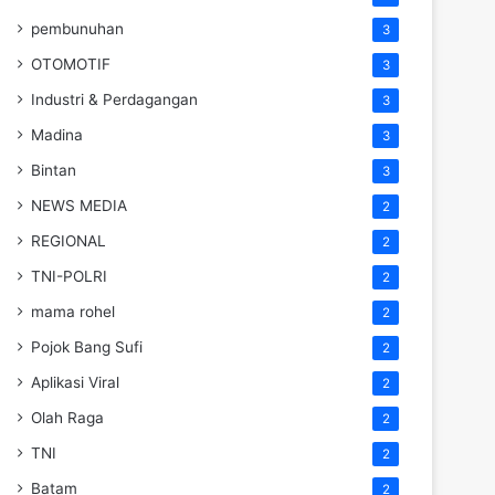
pembunuhan
3
OTOMOTIF
3
Industri & Perdagangan
3
Madina
3
Bintan
3
NEWS MEDIA
2
REGIONAL
2
TNI-POLRI
2
mama rohel
2
Pojok Bang Sufi
2
Aplikasi Viral
2
Olah Raga
2
TNI
2
Batam
2