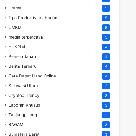
Utama
5
Tips Produktivitas Harian
5
UMKM
5
media terpercaya
5
HUKRIM
4
Pemerintahan
4
Berita Terbaru
4
Cara Dapat Uang Online
4
Sulawesi Utara
3
Cryptocurrency
3
Laporan Khusus
3
Tanjungpinang
3
RAGAM
3
Sumatera Barat
3