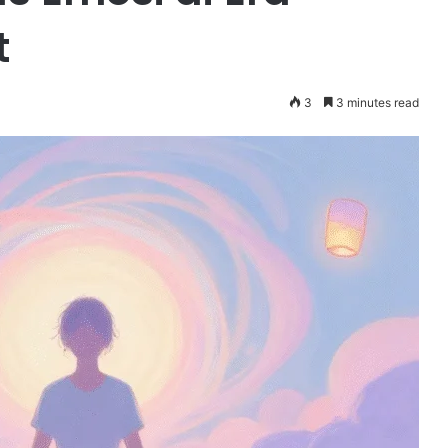
t
3
3 minutes read