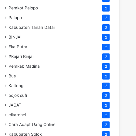
Pemkot Palopo
2
Palopo
2
Kabupaten Tanah Datar
2
BINJAI
2
Eka Putra
2
#Kejari Binjai
2
Pemkab Madina
2
Bus
2
Kalteng
2
pojok sufi
2
JAGAT
2
cikarohel
2
Cara Adapt Uang Online
2
Kabupaten Solok
2