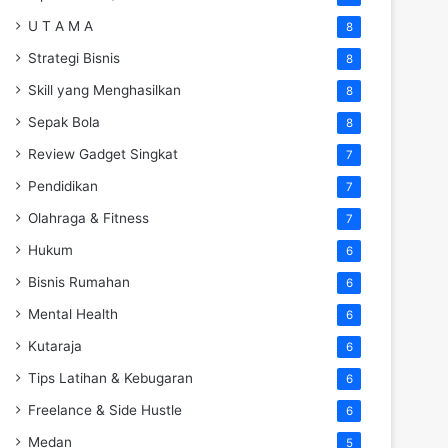
U T A M A
8
Strategi Bisnis
8
Skill yang Menghasilkan
8
Sepak Bola
8
Review Gadget Singkat
7
Pendidikan
7
Olahraga & Fitness
7
Hukum
6
Bisnis Rumahan
6
Mental Health
6
Kutaraja
6
Tips Latihan & Kebugaran
6
Freelance & Side Hustle
6
Medan
5