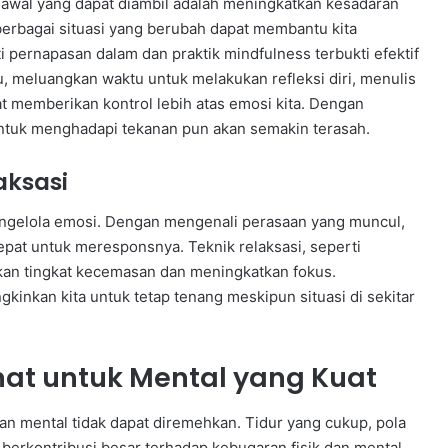
h awal yang dapat diambil adalah meningkatkan kesadaran
berbagai situasi yang berubah dapat membantu kita
i pernapasan dalam dan praktik mindfulness terbukti efektif
u, meluangkan waktu untuk melakukan refleksi diri, menulis
at memberikan kontrol lebih atas emosi kita. Dengan
untuk menghadapi tekanan pun akan semakin terasah.
aksasi
engelola emosi. Dengan mengenali perasaan yang muncul,
pat untuk meresponsnya. Teknik relaksasi, seperti
an tingkat kecemasan dan meningkatkan fokus.
nkan kita untuk tetap tenang meskipun situasi di sekitar
at untuk Mental yang Kuat
an mental tidak dapat diremehkan. Tidur yang cukup, pola
berkontribusi besar terhadap kebugaran fisik dan mental.