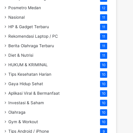
Posmetro Medan
12
Nasional
11
HP & Gadget Terbaru
11
Rekomendasi Laptop / PC
11
Berita Olahraga Terbaru
11
Diet & Nutrisi
11
HUKUM & KRIMINAL
10
Tips Kesehatan Harian
10
Gaya Hidup Sehat
10
Aplikasi Viral & Bermanfaat
10
Investasi & Saham
10
Olahraga
10
Gym & Workout
10
Tips Android / iPhone
9