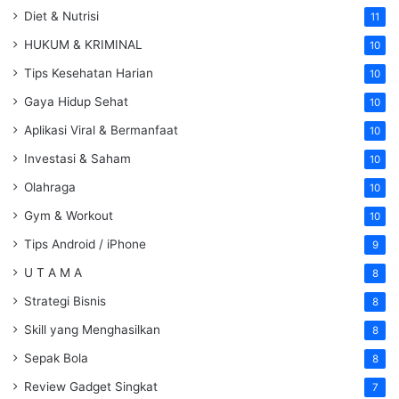
Diet & Nutrisi
11
HUKUM & KRIMINAL
10
Tips Kesehatan Harian
10
Gaya Hidup Sehat
10
Aplikasi Viral & Bermanfaat
10
Investasi & Saham
10
Olahraga
10
Gym & Workout
10
Tips Android / iPhone
9
U T A M A
8
Strategi Bisnis
8
Skill yang Menghasilkan
8
Sepak Bola
8
Review Gadget Singkat
7