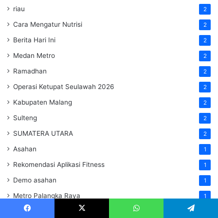
riau
2
Cara Mengatur Nutrisi
2
Berita Hari Ini
2
Medan Metro
2
Ramadhan
2
Operasi Ketupat Seulawah 2026
2
Kabupaten Malang
2
Sulteng
2
SUMATERA UTARA
2
Asahan
1
Rekomendasi Aplikasi Fitness
1
Demo asahan
1
Metro Palangka Raya
1
Cara Mengelola Tekanan Bermain
1
Facebook
X
WhatsApp
Telegram