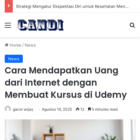
Membangun Pola Hidup Sehat yang Berkelanjutan untuk Kesehatan Jangka Panjang
Menu
Se
Home
/
News
News
Cara Mendapatkan Uang
dari Internet dengan
Membuat Kursus di Udemy
gacor anjay
Agustus 16, 2025
12
5 minutes read