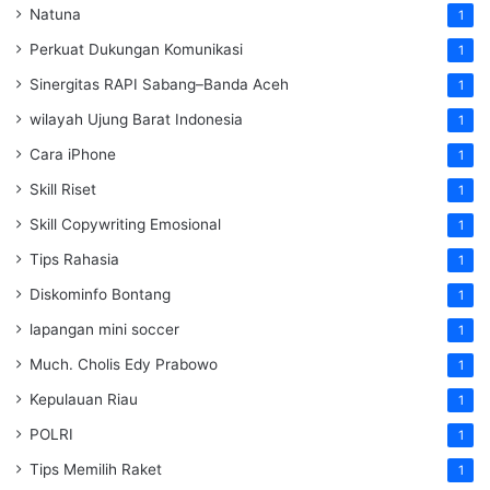
Natuna
1
Perkuat Dukungan Komunikasi
1
Sinergitas RAPI Sabang–Banda Aceh
1
wilayah Ujung Barat Indonesia
1
Cara iPhone
1
Skill Riset
1
Skill Copywriting Emosional
1
Tips Rahasia
1
Diskominfo Bontang
1
lapangan mini soccer
1
Much. Cholis Edy Prabowo
1
Kepulauan Riau
1
POLRI
1
Tips Memilih Raket
1