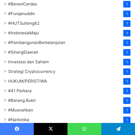
#BeraniCerdas
1
#Furqanuddin
1
#HUTSulteng62
1
#IndonesiaMaju
1
#PembangunanBerkelanjutan
1
#SinergiDaerah
1
Investasi dan Saham
1
Strategi Cryptocurrency
1
HUKUM/PERISTIWA
1
#41 Perkara
1
#Barang Bukti
1
#Musnahkan
1
#Narkotika
1
PT Nikomas Gemilang
1
Facebook
X
WhatsApp
Telegram