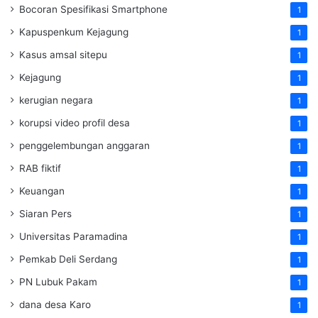
Bocoran Spesifikasi Smartphone
1
Kapuspenkum Kejagung
1
Kasus amsal sitepu
1
Kejagung
1
kerugian negara
1
korupsi video profil desa
1
penggelembungan anggaran
1
RAB fiktif
1
Keuangan
1
Siaran Pers
1
Universitas Paramadina
1
Pemkab Deli Serdang
1
PN Lubuk Pakam
1
dana desa Karo
1