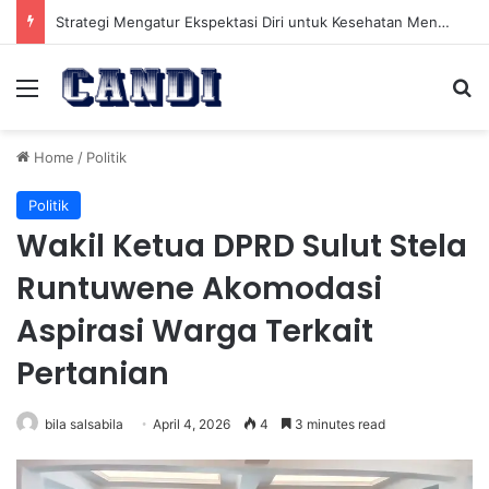
Strategi Mengatur Ekspektasi Diri untuk Kesehatan Mental yang Lebih Seimbang
Menu
Se
Home
/
Politik
Politik
Wakil Ketua DPRD Sulut Stela
Runtuwene Akomodasi
Aspirasi Warga Terkait
Pertanian
bila salsabila
April 4, 2026
4
3 minutes read