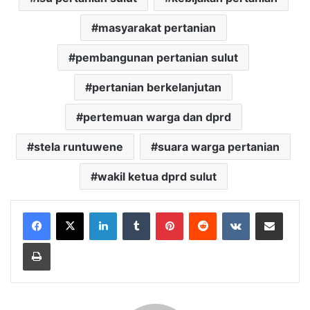
masyarakat pertanian
pembangunan pertanian sulut
pertanian berkelanjutan
pertemuan warga dan dprd
stela runtuwene
suara warga pertanian
wakil ketua dprd sulut
LinkedIn
Tumblr
Pinterest
Reddit
VKontakte
Share via Email
Print