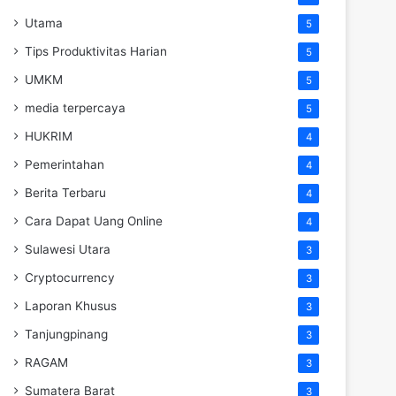
Utama
5
Tips Produktivitas Harian
5
UMKM
5
media terpercaya
5
HUKRIM
4
Pemerintahan
4
Berita Terbaru
4
Cara Dapat Uang Online
4
Sulawesi Utara
3
Cryptocurrency
3
Laporan Khusus
3
Tanjungpinang
3
RAGAM
3
Sumatera Barat
3