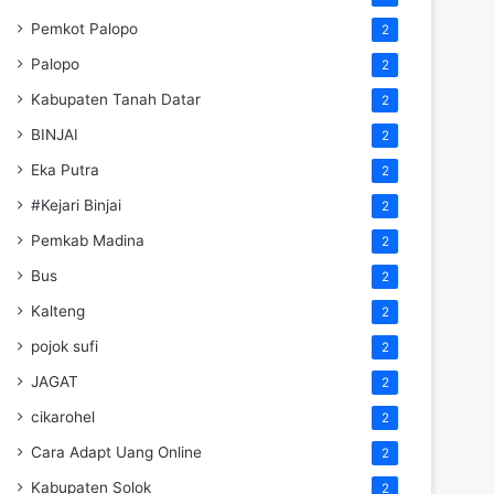
Pemkot Palopo
2
Palopo
2
Kabupaten Tanah Datar
2
BINJAI
2
Eka Putra
2
#Kejari Binjai
2
Pemkab Madina
2
Bus
2
Kalteng
2
pojok sufi
2
JAGAT
2
cikarohel
2
Cara Adapt Uang Online
2
Kabupaten Solok
2