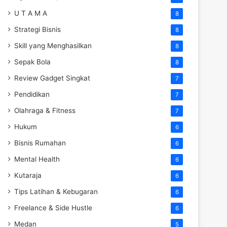
U T A M A
8
Strategi Bisnis
8
Skill yang Menghasilkan
8
Sepak Bola
8
Review Gadget Singkat
7
Pendidikan
7
Olahraga & Fitness
7
Hukum
6
Bisnis Rumahan
6
Mental Health
6
Kutaraja
6
Tips Latihan & Kebugaran
6
Freelance & Side Hustle
6
Medan
5