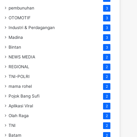
pembunuhan
3
OTOMOTIF
3
Industri & Perdagangan
3
Madina
3
Bintan
3
NEWS MEDIA
2
REGIONAL
2
TNI-POLRI
2
mama rohel
2
Pojok Bang Sufi
2
Aplikasi Viral
2
Olah Raga
2
TNI
2
Batam
2