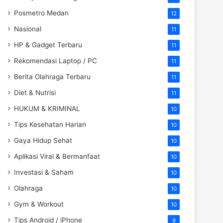
Posmetro Medan
12
Nasional
11
HP & Gadget Terbaru
11
Rekomendasi Laptop / PC
11
Berita Olahraga Terbaru
11
Diet & Nutrisi
11
HUKUM & KRIMINAL
10
Tips Kesehatan Harian
10
Gaya Hidup Sehat
10
Aplikasi Viral & Bermanfaat
10
Investasi & Saham
10
Olahraga
10
Gym & Workout
10
Tips Android / iPhone
9