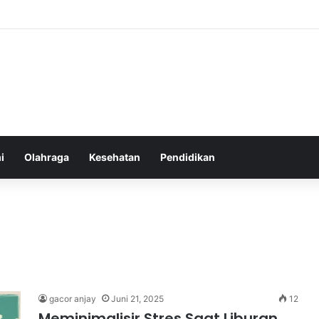
atur Ekspektasi Diri untuk Kesehatan Mental yang Lebih Seimbang
i
Olahraga
Kesehatan
Pendidikan
gacor anjay
Juni 21, 2025
12
Meminimalisir Stres Saat Liburan