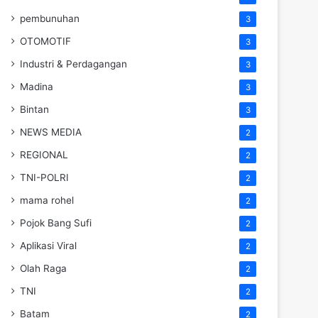
pembunuhan
3
OTOMOTIF
3
Industri & Perdagangan
3
Madina
3
Bintan
3
NEWS MEDIA
2
REGIONAL
2
TNI-POLRI
2
mama rohel
2
Pojok Bang Sufi
2
Aplikasi Viral
2
Olah Raga
2
TNI
2
Batam
2