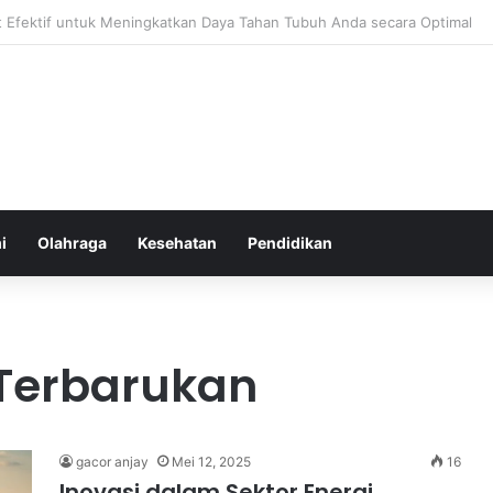
atur Ekspektasi Diri untuk Kesehatan Mental yang Lebih Seimbang
i
Olahraga
Kesehatan
Pendidikan
 Terbarukan
gacor anjay
Mei 12, 2025
16
Inovasi dalam Sektor Energi