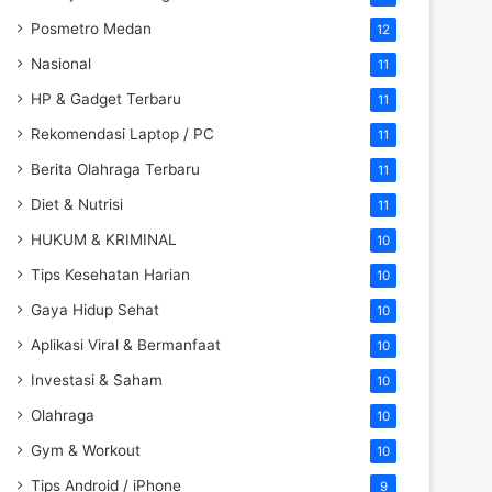
Posmetro Medan
12
Nasional
11
HP & Gadget Terbaru
11
Rekomendasi Laptop / PC
11
Berita Olahraga Terbaru
11
Diet & Nutrisi
11
HUKUM & KRIMINAL
10
Tips Kesehatan Harian
10
Gaya Hidup Sehat
10
Aplikasi Viral & Bermanfaat
10
Investasi & Saham
10
Olahraga
10
Gym & Workout
10
Tips Android / iPhone
9