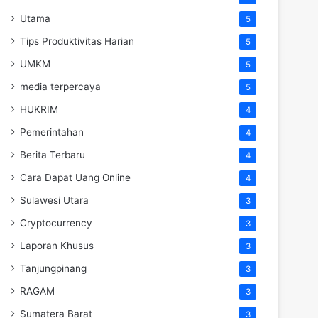
Utama
5
Tips Produktivitas Harian
5
UMKM
5
media terpercaya
5
HUKRIM
4
Pemerintahan
4
Berita Terbaru
4
Cara Dapat Uang Online
4
Sulawesi Utara
3
Cryptocurrency
3
Laporan Khusus
3
Tanjungpinang
3
RAGAM
3
Sumatera Barat
3