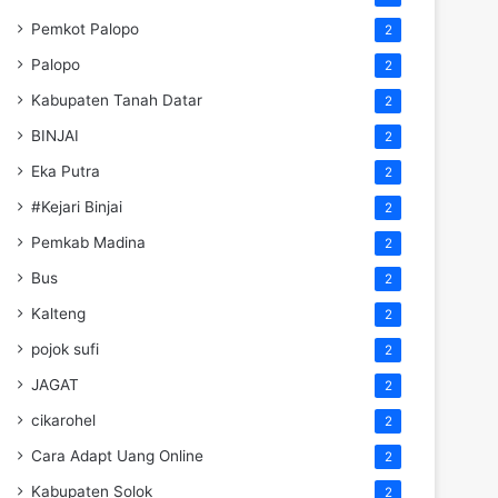
Pemkot Palopo
2
Palopo
2
Kabupaten Tanah Datar
2
BINJAI
2
Eka Putra
2
#Kejari Binjai
2
Pemkab Madina
2
Bus
2
Kalteng
2
pojok sufi
2
JAGAT
2
cikarohel
2
Cara Adapt Uang Online
2
Kabupaten Solok
2