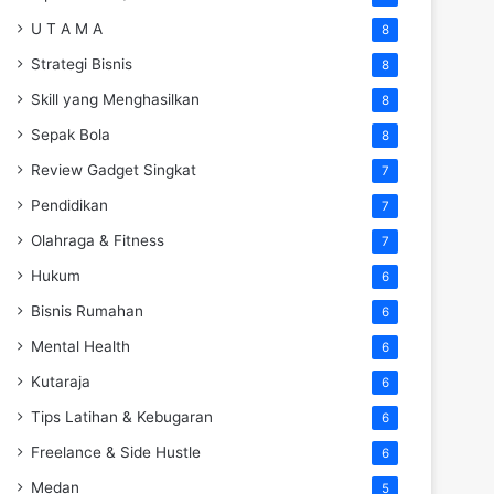
U T A M A
8
Strategi Bisnis
8
Skill yang Menghasilkan
8
Sepak Bola
8
Review Gadget Singkat
7
Pendidikan
7
Olahraga & Fitness
7
Hukum
6
Bisnis Rumahan
6
Mental Health
6
Kutaraja
6
Tips Latihan & Kebugaran
6
Freelance & Side Hustle
6
Medan
5