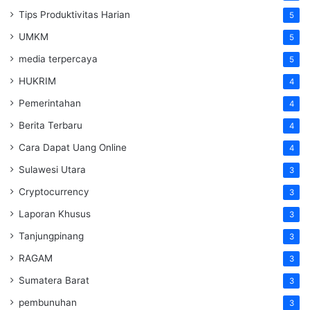
Tips Produktivitas Harian
5
UMKM
5
media terpercaya
5
HUKRIM
4
Pemerintahan
4
Berita Terbaru
4
Cara Dapat Uang Online
4
Sulawesi Utara
3
Cryptocurrency
3
Laporan Khusus
3
Tanjungpinang
3
RAGAM
3
Sumatera Barat
3
pembunuhan
3