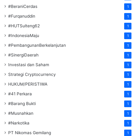
#BeraniCerdas
1
#Furqanuddin
1
#HUTSulteng62
1
#IndonesiaMaju
1
#PembangunanBerkelanjutan
1
#SinergiDaerah
1
Investasi dan Saham
1
Strategi Cryptocurrency
1
HUKUM/PERISTIWA
1
#41 Perkara
1
#Barang Bukti
1
#Musnahkan
1
#Narkotika
1
PT Nikomas Gemilang
1