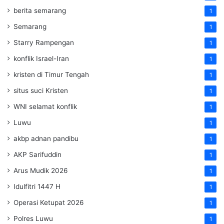
berita semarang
1
Semarang
1
Starry Rampengan
1
konflik Israel-Iran
1
kristen di Timur Tengah
1
situs suci Kristen
1
WNI selamat konflik
1
Luwu
1
akbp adnan pandibu
1
AKP Sarifuddin
1
Arus Mudik 2026
1
Idulfitri 1447 H
1
Operasi Ketupat 2026
1
Polres Luwu
1