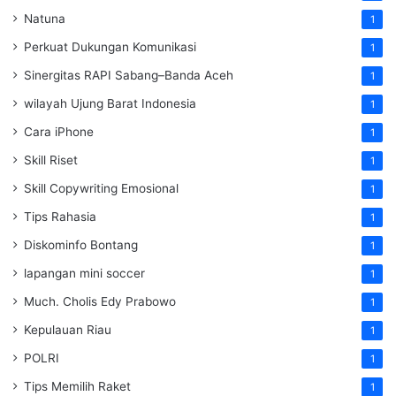
Natuna
1
Perkuat Dukungan Komunikasi
1
Sinergitas RAPI Sabang–Banda Aceh
1
wilayah Ujung Barat Indonesia
1
Cara iPhone
1
Skill Riset
1
Skill Copywriting Emosional
1
Tips Rahasia
1
Diskominfo Bontang
1
lapangan mini soccer
1
Much. Cholis Edy Prabowo
1
Kepulauan Riau
1
POLRI
1
Tips Memilih Raket
1