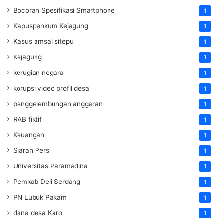
Bocoran Spesifikasi Smartphone
1
Kapuspenkum Kejagung
1
Kasus amsal sitepu
1
Kejagung
1
kerugian negara
1
korupsi video profil desa
1
penggelembungan anggaran
1
RAB fiktif
1
Keuangan
1
Siaran Pers
1
Universitas Paramadina
1
Pemkab Deli Serdang
1
PN Lubuk Pakam
1
dana desa Karo
1