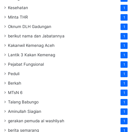
Kesehatan
1
Minta THR
1
Oknum DLH Gadungan
1
berikut nama dan Jabatannya
1
Kakanwil Kemenag Aceh
1
Lantik 3 Kakan Kemenag
1
Pejabat Fungsional
1
Peduli
1
Berkah
1
MTsN 6
1
Talang Babungo
1
Aminullah Siagian
1
gerakan pemuda al washliyah
1
berita semarang
1