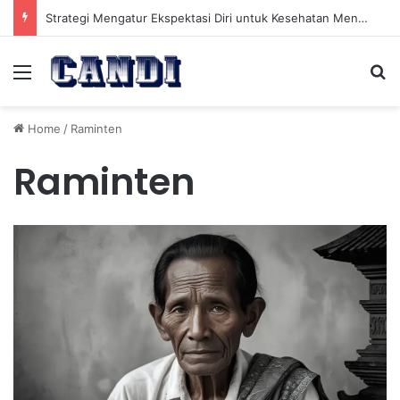
Strategi Mengatur Ekspektasi Diri untuk Kesehatan Mental yang Lebih Seimbang
Menu
Se
Home
/
Raminten
Raminten