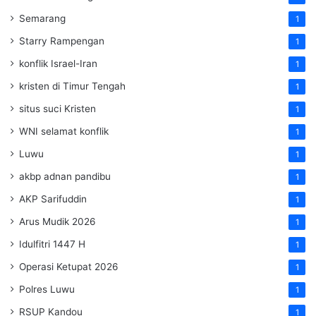
Semarang
1
Starry Rampengan
1
konflik Israel-Iran
1
kristen di Timur Tengah
1
situs suci Kristen
1
WNI selamat konflik
1
Luwu
1
akbp adnan pandibu
1
AKP Sarifuddin
1
Arus Mudik 2026
1
Idulfitri 1447 H
1
Operasi Ketupat 2026
1
Polres Luwu
1
RSUP Kandou
1