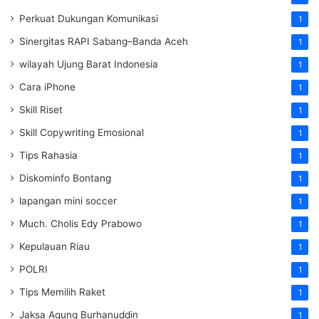
Perkuat Dukungan Komunikasi
1
Sinergitas RAPI Sabang–Banda Aceh
1
wilayah Ujung Barat Indonesia
1
Cara iPhone
1
Skill Riset
1
Skill Copywriting Emosional
1
Tips Rahasia
1
Diskominfo Bontang
1
lapangan mini soccer
1
Much. Cholis Edy Prabowo
1
Kepulauan Riau
1
POLRI
1
Tips Memilih Raket
1
Jaksa Agung Burhanuddin
1