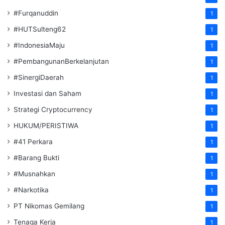
#Furqanuddin
1
#HUTSulteng62
1
#IndonesiaMaju
1
#PembangunanBerkelanjutan
1
#SinergiDaerah
1
Investasi dan Saham
1
Strategi Cryptocurrency
1
HUKUM/PERISTIWA
1
#41 Perkara
1
#Barang Bukti
1
#Musnahkan
1
#Narkotika
1
PT Nikomas Gemilang
1
Tenaga Kerja
1