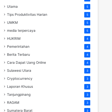
Utama
5
Tips Produktivitas Harian
5
UMKM
5
media terpercaya
5
HUKRIM
4
Pemerintahan
4
Berita Terbaru
4
Cara Dapat Uang Online
4
Sulawesi Utara
3
Cryptocurrency
3
Laporan Khusus
3
Tanjungpinang
3
RAGAM
3
Sumatera Barat
3