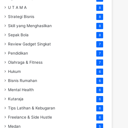
U T A M A
8
Strategi Bisnis
8
Skill yang Menghasilkan
8
Sepak Bola
8
Review Gadget Singkat
7
Pendidikan
7
Olahraga & Fitness
7
Hukum
6
Bisnis Rumahan
6
Mental Health
6
Kutaraja
6
Tips Latihan & Kebugaran
6
Freelance & Side Hustle
6
Medan
5