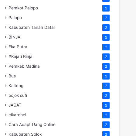
Pemkot Palopo
2
Palopo
2
Kabupaten Tanah Datar
2
BINJAI
2
Eka Putra
2
#Kejari Binjai
2
Pemkab Madina
2
Bus
2
Kalteng
2
pojok sufi
2
JAGAT
2
cikarohel
2
Cara Adapt Uang Online
2
Kabupaten Solok
2