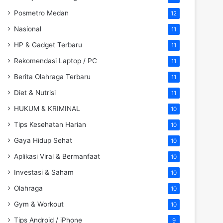
Posmetro Medan
12
Nasional
11
HP & Gadget Terbaru
11
Rekomendasi Laptop / PC
11
Berita Olahraga Terbaru
11
Diet & Nutrisi
11
HUKUM & KRIMINAL
10
Tips Kesehatan Harian
10
Gaya Hidup Sehat
10
Aplikasi Viral & Bermanfaat
10
Investasi & Saham
10
Olahraga
10
Gym & Workout
10
Tips Android / iPhone
9