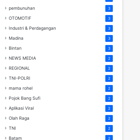
pembunuhan
3
OTOMOTIF
3
Industri & Perdagangan
3
Madina
3
Bintan
3
NEWS MEDIA
2
REGIONAL
2
TNI-POLRI
2
mama rohel
2
Pojok Bang Sufi
2
Aplikasi Viral
2
Olah Raga
2
TNI
2
Batam
2