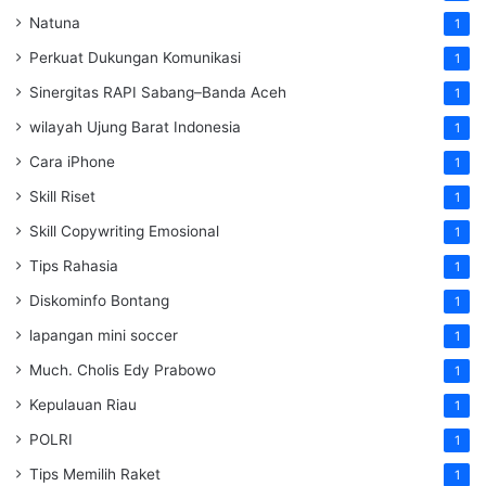
Natuna
1
Perkuat Dukungan Komunikasi
1
Sinergitas RAPI Sabang–Banda Aceh
1
wilayah Ujung Barat Indonesia
1
Cara iPhone
1
Skill Riset
1
Skill Copywriting Emosional
1
Tips Rahasia
1
Diskominfo Bontang
1
lapangan mini soccer
1
Much. Cholis Edy Prabowo
1
Kepulauan Riau
1
POLRI
1
Tips Memilih Raket
1