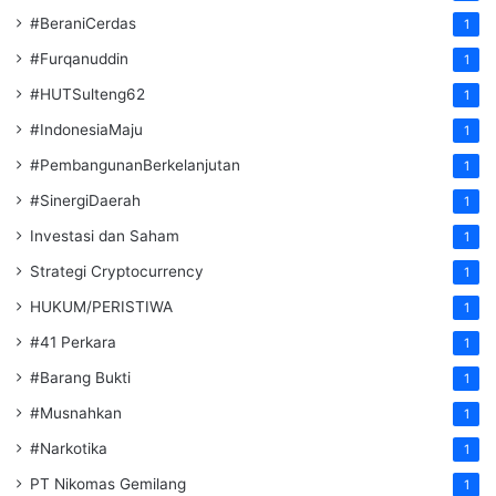
#BeraniCerdas
1
#Furqanuddin
1
#HUTSulteng62
1
#IndonesiaMaju
1
#PembangunanBerkelanjutan
1
#SinergiDaerah
1
Investasi dan Saham
1
Strategi Cryptocurrency
1
HUKUM/PERISTIWA
1
#41 Perkara
1
#Barang Bukti
1
#Musnahkan
1
#Narkotika
1
PT Nikomas Gemilang
1