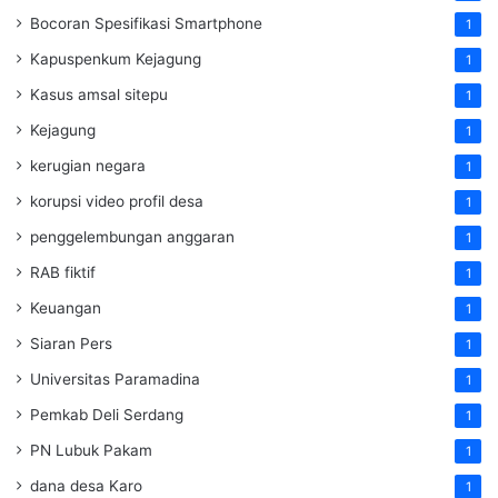
Bocoran Spesifikasi Smartphone
1
Kapuspenkum Kejagung
1
Kasus amsal sitepu
1
Kejagung
1
kerugian negara
1
korupsi video profil desa
1
penggelembungan anggaran
1
RAB fiktif
1
Keuangan
1
Siaran Pers
1
Universitas Paramadina
1
Pemkab Deli Serdang
1
PN Lubuk Pakam
1
dana desa Karo
1