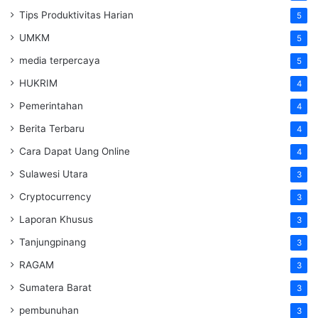
Tips Produktivitas Harian
5
UMKM
5
media terpercaya
5
HUKRIM
4
Pemerintahan
4
Berita Terbaru
4
Cara Dapat Uang Online
4
Sulawesi Utara
3
Cryptocurrency
3
Laporan Khusus
3
Tanjungpinang
3
RAGAM
3
Sumatera Barat
3
pembunuhan
3