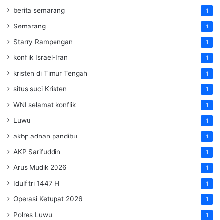
berita semarang
1
Semarang
1
Starry Rampengan
1
konflik Israel-Iran
1
kristen di Timur Tengah
1
situs suci Kristen
1
WNI selamat konflik
1
Luwu
1
akbp adnan pandibu
1
AKP Sarifuddin
1
Arus Mudik 2026
1
Idulfitri 1447 H
1
Operasi Ketupat 2026
1
Polres Luwu
1