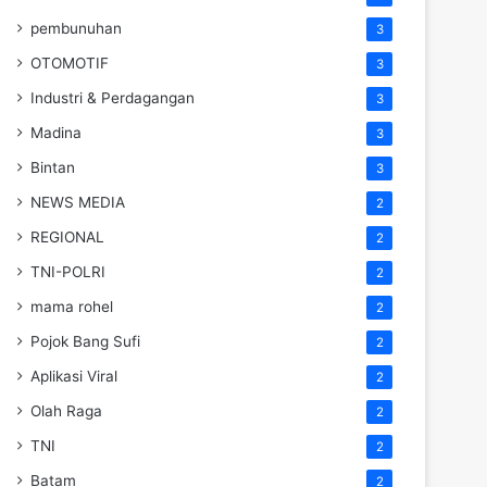
pembunuhan
3
OTOMOTIF
3
Industri & Perdagangan
3
Madina
3
Bintan
3
NEWS MEDIA
2
REGIONAL
2
TNI-POLRI
2
mama rohel
2
Pojok Bang Sufi
2
Aplikasi Viral
2
Olah Raga
2
TNI
2
Batam
2