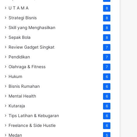
U T A M A
8
Strategi Bisnis
8
Skill yang Menghasilkan
8
Sepak Bola
8
Review Gadget Singkat
7
Pendidikan
7
Olahraga & Fitness
7
Hukum
6
Bisnis Rumahan
6
Mental Health
6
Kutaraja
6
Tips Latihan & Kebugaran
6
Freelance & Side Hustle
6
Medan
5