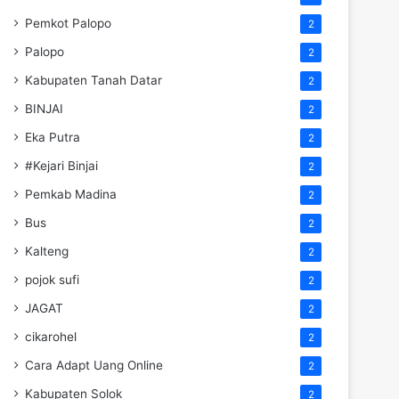
Pemkot Palopo
2
Palopo
2
Kabupaten Tanah Datar
2
BINJAI
2
Eka Putra
2
#Kejari Binjai
2
Pemkab Madina
2
Bus
2
Kalteng
2
pojok sufi
2
JAGAT
2
cikarohel
2
Cara Adapt Uang Online
2
Kabupaten Solok
2