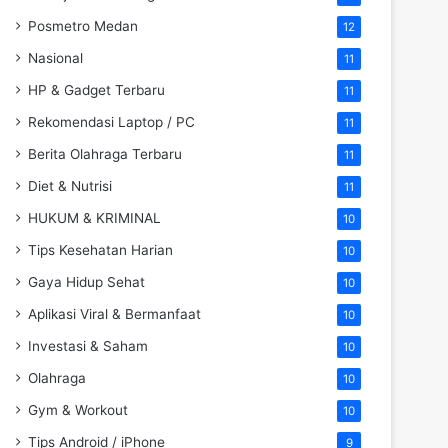
Posmetro Medan
12
Nasional
11
HP & Gadget Terbaru
11
Rekomendasi Laptop / PC
11
Berita Olahraga Terbaru
11
Diet & Nutrisi
11
HUKUM & KRIMINAL
10
Tips Kesehatan Harian
10
Gaya Hidup Sehat
10
Aplikasi Viral & Bermanfaat
10
Investasi & Saham
10
Olahraga
10
Gym & Workout
10
Tips Android / iPhone
9