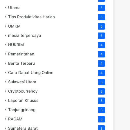
Utama
5
Tips Produktivitas Harian
5
UMKM
5
media terpercaya
5
HUKRIM
4
Pemerintahan
4
Berita Terbaru
4
Cara Dapat Uang Online
4
Sulawesi Utara
3
Cryptocurrency
3
Laporan Khusus
3
Tanjungpinang
3
RAGAM
3
Sumatera Barat
3