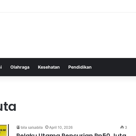
atur Ekspektasi Diri untuk Kesehatan Mental yang Lebih Seimbang
i
Olahraga
Kesehatan
Pendidikan
uta
bila salsabila
April 10, 2026
3
Pelaku Utama Pencurian Rp50 Juta