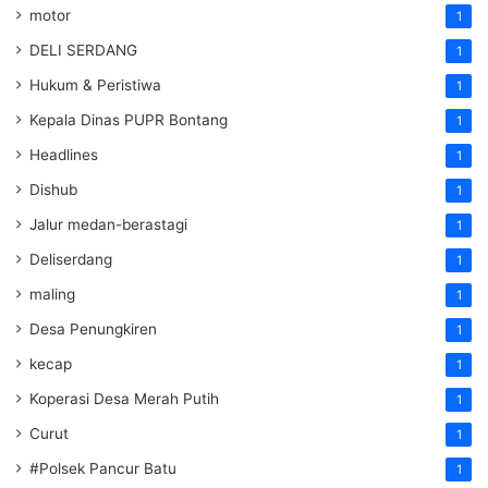
motor
1
DELI SERDANG
1
Hukum & Peristiwa
1
Kepala Dinas PUPR Bontang
1
Headlines
1
Dishub
1
Jalur medan-berastagi
1
Deliserdang
1
maling
1
Desa Penungkiren
1
kecap
1
Koperasi Desa Merah Putih
1
Curut
1
#Polsek Pancur Batu
1