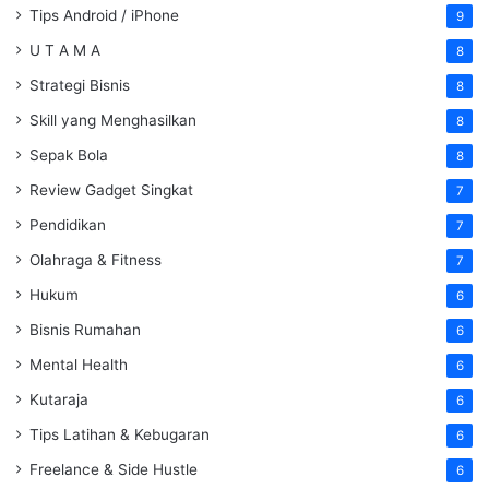
Tips Android / iPhone
9
U T A M A
8
Strategi Bisnis
8
Skill yang Menghasilkan
8
Sepak Bola
8
Review Gadget Singkat
7
Pendidikan
7
Olahraga & Fitness
7
Hukum
6
Bisnis Rumahan
6
Mental Health
6
Kutaraja
6
Tips Latihan & Kebugaran
6
Freelance & Side Hustle
6