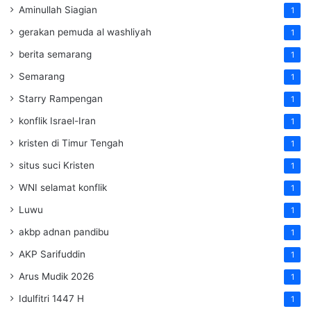
Aminullah Siagian
1
gerakan pemuda al washliyah
1
berita semarang
1
Semarang
1
Starry Rampengan
1
konflik Israel-Iran
1
kristen di Timur Tengah
1
situs suci Kristen
1
WNI selamat konflik
1
Luwu
1
akbp adnan pandibu
1
AKP Sarifuddin
1
Arus Mudik 2026
1
Idulfitri 1447 H
1