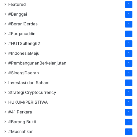
Featured
1
#Banggai
1
#BeraniCerdas
1
#Furqanuddin
1
#HUTSulteng62
1
#IndonesiaMaju
1
#PembangunanBerkelanjutan
1
#SinergiDaerah
1
Investasi dan Saham
1
Strategi Cryptocurrency
1
HUKUM/PERISTIWA
1
#41 Perkara
1
#Barang Bukti
1
#Musnahkan
1