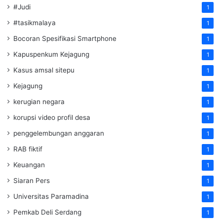
#Judi
1
#tasikmalaya
1
Bocoran Spesifikasi Smartphone
1
Kapuspenkum Kejagung
1
Kasus amsal sitepu
1
Kejagung
1
kerugian negara
1
korupsi video profil desa
1
penggelembungan anggaran
1
RAB fiktif
1
Keuangan
1
Siaran Pers
1
Universitas Paramadina
1
Pemkab Deli Serdang
1