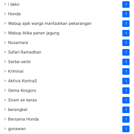
i dako
1
Honda
1
Wabup ajak warga manfaatkan pekarangan
1
Wabup Atika panen jagung
1
Nusantara
1
Safari Ramadhan
1
Serba-serbi
1
Kriminal
1
Aktivis KontraS
1
Gema Kosgoro
1
Siram air keras
1
berangkat
1
Bersama Honda
1
gunawan
1