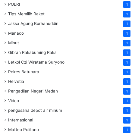
POLRI
1
Tips Memilih Raket
1
Jaksa Agung Burhanuddin
1
Manado
1
Minut
1
Gibran Rakabuming Raka
1
Letkol Czi Wiratama Suryono
1
Polres Batubara
1
Helvetia
1
Pengadilan Negeri Medan
1
Video
1
pengusaha depot air minum
1
Internasional
1
Matteo Politano
1