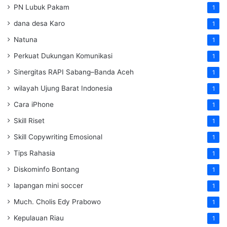
PN Lubuk Pakam
1
dana desa Karo
1
Natuna
1
Perkuat Dukungan Komunikasi
1
Sinergitas RAPI Sabang–Banda Aceh
1
wilayah Ujung Barat Indonesia
1
Cara iPhone
1
Skill Riset
1
Skill Copywriting Emosional
1
Tips Rahasia
1
Diskominfo Bontang
1
lapangan mini soccer
1
Much. Cholis Edy Prabowo
1
Kepulauan Riau
1