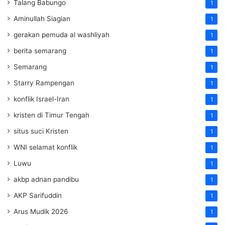
Talang Babungo
1
Aminullah Siagian
1
gerakan pemuda al washliyah
1
berita semarang
1
Semarang
1
Starry Rampengan
1
konflik Israel-Iran
1
kristen di Timur Tengah
1
situs suci Kristen
1
WNI selamat konflik
1
Luwu
1
akbp adnan pandibu
1
AKP Sarifuddin
1
Arus Mudik 2026
1