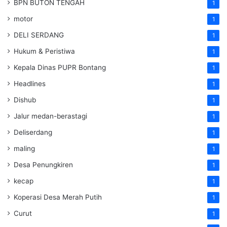
BPN BUTON TENGAH
1
motor
1
DELI SERDANG
1
Hukum & Peristiwa
1
Kepala Dinas PUPR Bontang
1
Headlines
1
Dishub
1
Jalur medan-berastagi
1
Deliserdang
1
maling
1
Desa Penungkiren
1
kecap
1
Koperasi Desa Merah Putih
1
Curut
1