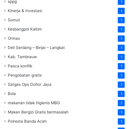
sppg
1
Kinerja & Investasi
1
Sumut
1
Kesbangpol Kaltim
1
Ormas
1
Deli Serdang – Binjai – Langkat
1
Kab. Tambrauw
1
Pasca konflik
1
Pengobatan gratis
1
Satgas Ops Dofior Jaya
1
Bola
1
makanan tidak higienis MBG
1
Makan Bergizi Gratis bermasalah
1
Polresta Banda Aceh
1