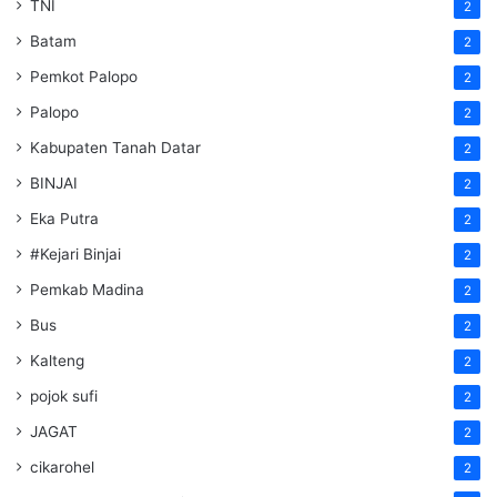
TNI
2
Batam
2
Pemkot Palopo
2
Palopo
2
Kabupaten Tanah Datar
2
BINJAI
2
Eka Putra
2
#Kejari Binjai
2
Pemkab Madina
2
Bus
2
Kalteng
2
pojok sufi
2
JAGAT
2
cikarohel
2