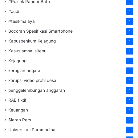
#Polsek Pancur Batu
1
#Judi
1
#tasikmalaya
1
Bocoran Spesifikasi Smartphone
1
Kapuspenkum Kejagung
1
Kasus amsal sitepu
1
Kejagung
1
kerugian negara
1
korupsi video profil desa
1
penggelembungan anggaran
1
RAB fiktif
1
Keuangan
1
Siaran Pers
1
Universitas Paramadina
1