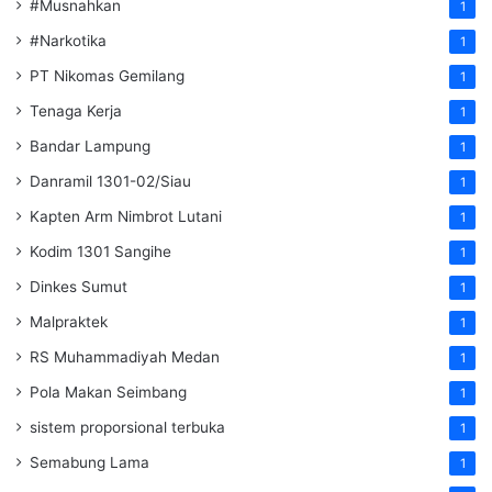
#Musnahkan
1
#Narkotika
1
PT Nikomas Gemilang
1
Tenaga Kerja
1
Bandar Lampung
1
Danramil 1301-02/Siau
1
Kapten Arm Nimbrot Lutani
1
Kodim 1301 Sangihe
1
Dinkes Sumut
1
Malpraktek
1
RS Muhammadiyah Medan
1
Pola Makan Seimbang
1
sistem proporsional terbuka
1
Semabung Lama
1