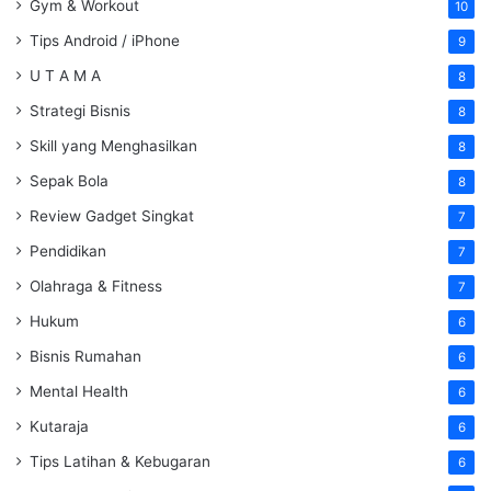
Gym & Workout
10
Tips Android / iPhone
9
U T A M A
8
Strategi Bisnis
8
Skill yang Menghasilkan
8
Sepak Bola
8
Review Gadget Singkat
7
Pendidikan
7
Olahraga & Fitness
7
Hukum
6
Bisnis Rumahan
6
Mental Health
6
Kutaraja
6
Tips Latihan & Kebugaran
6