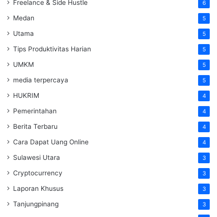
Freelance & Side Hustle
6
Medan
5
Utama
5
Tips Produktivitas Harian
5
UMKM
5
media terpercaya
5
HUKRIM
4
Pemerintahan
4
Berita Terbaru
4
Cara Dapat Uang Online
4
Sulawesi Utara
3
Cryptocurrency
3
Laporan Khusus
3
Tanjungpinang
3