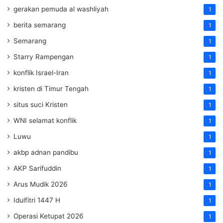
gerakan pemuda al washliyah
1
berita semarang
1
Semarang
1
Starry Rampengan
1
konflik Israel-Iran
1
kristen di Timur Tengah
1
situs suci Kristen
1
WNI selamat konflik
1
Luwu
1
akbp adnan pandibu
1
AKP Sarifuddin
1
Arus Mudik 2026
1
Idulfitri 1447 H
1
Operasi Ketupat 2026
1