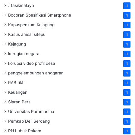
#tasikmalaya
1
Bocoran Spesifikasi Smartphone
1
Kapuspenkum Kejagung
1
Kasus amsal sitepu
1
Kejagung
1
kerugian negara
1
korupsi video profil desa
1
penggelembungan anggaran
1
RAB fiktif
1
Keuangan
1
Siaran Pers
1
Universitas Paramadina
1
Pemkab Deli Serdang
1
PN Lubuk Pakam
1