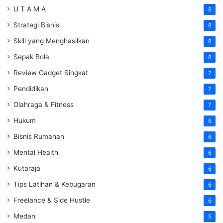
U T A M A
8
Strategi Bisnis
8
Skill yang Menghasilkan
8
Sepak Bola
8
Review Gadget Singkat
7
Pendidikan
7
Olahraga & Fitness
7
Hukum
6
Bisnis Rumahan
6
Mental Health
6
Kutaraja
6
Tips Latihan & Kebugaran
6
Freelance & Side Hustle
6
Medan
5