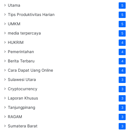
Utama
5
Tips Produktivitas Harian
5
UMKM
5
media terpercaya
5
HUKRIM
4
Pemerintahan
4
Berita Terbaru
4
Cara Dapat Uang Online
4
Sulawesi Utara
3
Cryptocurrency
3
Laporan Khusus
3
Tanjungpinang
3
RAGAM
3
Sumatera Barat
3