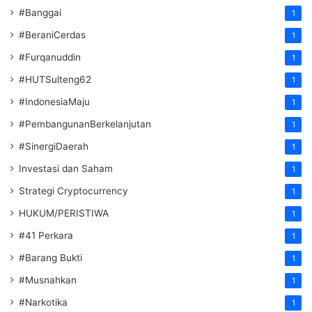
#Banggai
1
#BeraniCerdas
1
#Furqanuddin
1
#HUTSulteng62
1
#IndonesiaMaju
1
#PembangunanBerkelanjutan
1
#SinergiDaerah
1
Investasi dan Saham
1
Strategi Cryptocurrency
1
HUKUM/PERISTIWA
1
#41 Perkara
1
#Barang Bukti
1
#Musnahkan
1
#Narkotika
1