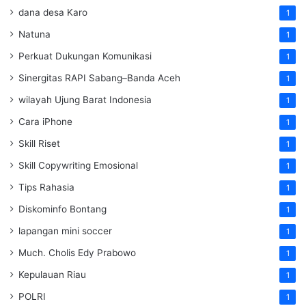
dana desa Karo
1
Natuna
1
Perkuat Dukungan Komunikasi
1
Sinergitas RAPI Sabang–Banda Aceh
1
wilayah Ujung Barat Indonesia
1
Cara iPhone
1
Skill Riset
1
Skill Copywriting Emosional
1
Tips Rahasia
1
Diskominfo Bontang
1
lapangan mini soccer
1
Much. Cholis Edy Prabowo
1
Kepulauan Riau
1
POLRI
1