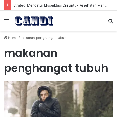
Strategi Mengatur Ekspektasi Diri untuk Kesehatan Mental yang Lebih Seimbang
Menu
Se
Home
/
makanan penghangat tubuh
makanan
penghangat tubuh