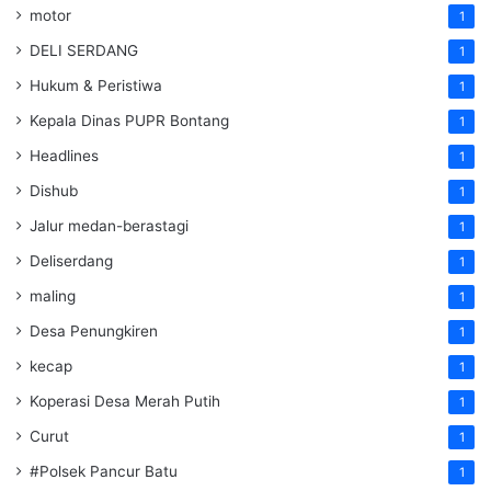
motor
1
DELI SERDANG
1
Hukum & Peristiwa
1
Kepala Dinas PUPR Bontang
1
Headlines
1
Dishub
1
Jalur medan-berastagi
1
Deliserdang
1
maling
1
Desa Penungkiren
1
kecap
1
Koperasi Desa Merah Putih
1
Curut
1
#Polsek Pancur Batu
1