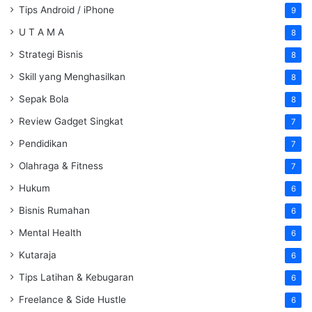
Tips Android / iPhone
9
U T A M A
8
Strategi Bisnis
8
Skill yang Menghasilkan
8
Sepak Bola
8
Review Gadget Singkat
7
Pendidikan
7
Olahraga & Fitness
7
Hukum
6
Bisnis Rumahan
6
Mental Health
6
Kutaraja
6
Tips Latihan & Kebugaran
6
Freelance & Side Hustle
6