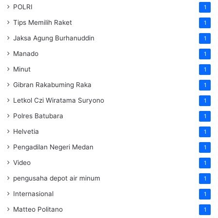
POLRI
1
Tips Memilih Raket
1
Jaksa Agung Burhanuddin
1
Manado
1
Minut
1
Gibran Rakabuming Raka
1
Letkol Czi Wiratama Suryono
1
Polres Batubara
1
Helvetia
1
Pengadilan Negeri Medan
1
Video
1
pengusaha depot air minum
1
Internasional
1
Matteo Politano
1