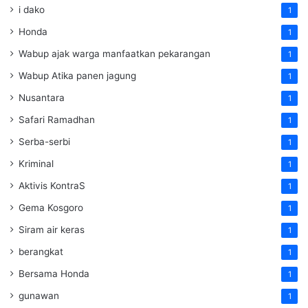
i dako
1
Honda
1
Wabup ajak warga manfaatkan pekarangan
1
Wabup Atika panen jagung
1
Nusantara
1
Safari Ramadhan
1
Serba-serbi
1
Kriminal
1
Aktivis KontraS
1
Gema Kosgoro
1
Siram air keras
1
berangkat
1
Bersama Honda
1
gunawan
1