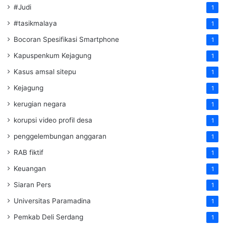
#Judi
1
#tasikmalaya
1
Bocoran Spesifikasi Smartphone
1
Kapuspenkum Kejagung
1
Kasus amsal sitepu
1
Kejagung
1
kerugian negara
1
korupsi video profil desa
1
penggelembungan anggaran
1
RAB fiktif
1
Keuangan
1
Siaran Pers
1
Universitas Paramadina
1
Pemkab Deli Serdang
1