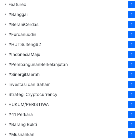
Featured
1
#Banggai
1
#BeraniCerdas
1
#Furqanuddin
1
#HUTSulteng62
1
#IndonesiaMaju
1
#PembangunanBerkelanjutan
1
#SinergiDaerah
1
Investasi dan Saham
1
Strategi Cryptocurrency
1
HUKUM/PERISTIWA
1
#41 Perkara
1
#Barang Bukti
1
#Musnahkan
1