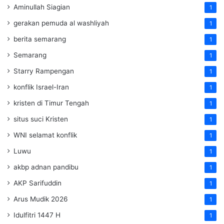
Aminullah Siagian
1
gerakan pemuda al washliyah
1
berita semarang
1
Semarang
1
Starry Rampengan
1
konflik Israel-Iran
1
kristen di Timur Tengah
1
situs suci Kristen
1
WNI selamat konflik
1
Luwu
1
akbp adnan pandibu
1
AKP Sarifuddin
1
Arus Mudik 2026
1
Idulfitri 1447 H
1