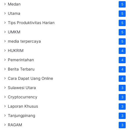
Medan
5
Utama
5
Tips Produktivitas Harian
5
UMKM
5
media terpercaya
5
HUKRIM
4
Pemerintahan
4
Berita Terbaru
4
Cara Dapat Uang Online
4
Sulawesi Utara
3
Cryptocurrency
3
Laporan Khusus
3
Tanjungpinang
3
RAGAM
3