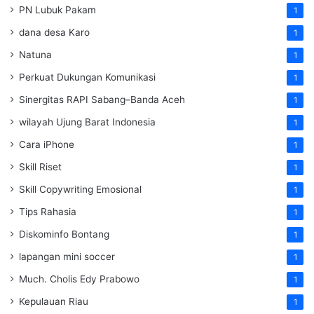
PN Lubuk Pakam
1
dana desa Karo
1
Natuna
1
Perkuat Dukungan Komunikasi
1
Sinergitas RAPI Sabang–Banda Aceh
1
wilayah Ujung Barat Indonesia
1
Cara iPhone
1
Skill Riset
1
Skill Copywriting Emosional
1
Tips Rahasia
1
Diskominfo Bontang
1
lapangan mini soccer
1
Much. Cholis Edy Prabowo
1
Kepulauan Riau
1