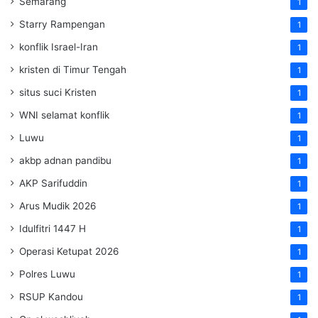
Semarang
1
Starry Rampengan
1
konflik Israel-Iran
1
kristen di Timur Tengah
1
situs suci Kristen
1
WNI selamat konflik
1
Luwu
1
akbp adnan pandibu
1
AKP Sarifuddin
1
Arus Mudik 2026
1
Idulfitri 1447 H
1
Operasi Ketupat 2026
1
Polres Luwu
1
RSUP Kandou
1