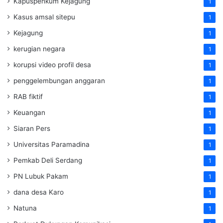
Kapuspenkum Kejagung
1
Kasus amsal sitepu
1
Kejagung
1
kerugian negara
1
korupsi video profil desa
1
penggelembungan anggaran
1
RAB fiktif
1
Keuangan
1
Siaran Pers
1
Universitas Paramadina
1
Pemkab Deli Serdang
1
PN Lubuk Pakam
1
dana desa Karo
1
Natuna
1