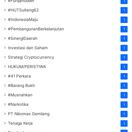
#Furqanuddin
1
#HUTSulteng62
1
#IndonesiaMaju
1
#PembangunanBerkelanjutan
1
#SinergiDaerah
1
Investasi dan Saham
1
Strategi Cryptocurrency
1
HUKUM/PERISTIWA
1
#41 Perkara
1
#Barang Bukti
1
#Musnahkan
1
#Narkotika
1
PT Nikomas Gemilang
1
Tenaga Kerja
1