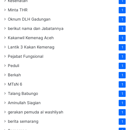
Kesehatan
1
Minta THR
1
Oknum DLH Gadungan
1
berikut nama dan Jabatannya
1
Kakanwil Kemenag Aceh
1
Lantik 3 Kakan Kemenag
1
Pejabat Fungsional
1
Peduli
1
Berkah
1
MTsN 6
1
Talang Babungo
1
Aminullah Siagian
1
gerakan pemuda al washliyah
1
berita semarang
1