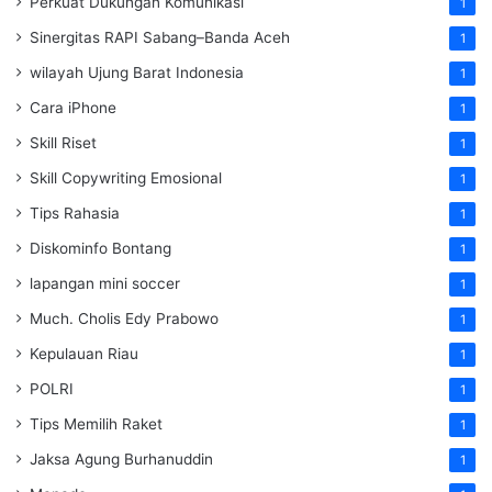
Perkuat Dukungan Komunikasi
1
Sinergitas RAPI Sabang–Banda Aceh
1
wilayah Ujung Barat Indonesia
1
Cara iPhone
1
Skill Riset
1
Skill Copywriting Emosional
1
Tips Rahasia
1
Diskominfo Bontang
1
lapangan mini soccer
1
Much. Cholis Edy Prabowo
1
Kepulauan Riau
1
POLRI
1
Tips Memilih Raket
1
Jaksa Agung Burhanuddin
1