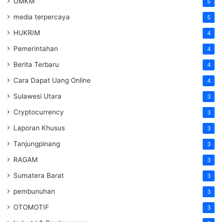
UMKM
5
media terpercaya
5
HUKRIM
4
Pemerintahan
4
Berita Terbaru
4
Cara Dapat Uang Online
4
Sulawesi Utara
3
Cryptocurrency
3
Laporan Khusus
3
Tanjungpinang
3
RAGAM
3
Sumatera Barat
3
pembunuhan
3
OTOMOTIF
3