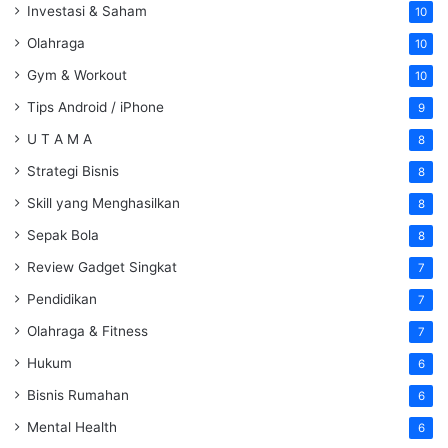
Investasi & Saham
10
Olahraga
10
Gym & Workout
10
Tips Android / iPhone
9
U T A M A
8
Strategi Bisnis
8
Skill yang Menghasilkan
8
Sepak Bola
8
Review Gadget Singkat
7
Pendidikan
7
Olahraga & Fitness
7
Hukum
6
Bisnis Rumahan
6
Mental Health
6