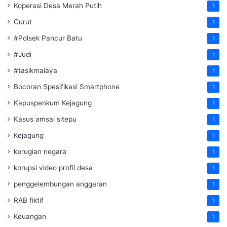
Koperasi Desa Merah Putih
1
Curut
1
#Polsek Pancur Batu
1
#Judi
1
#tasikmalaya
1
Bocoran Spesifikasi Smartphone
1
Kapuspenkum Kejagung
1
Kasus amsal sitepu
1
Kejagung
1
kerugian negara
1
korupsi video profil desa
1
penggelembungan anggaran
1
RAB fiktif
1
Keuangan
1