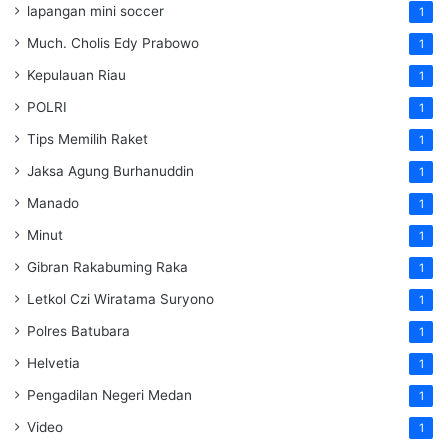
lapangan mini soccer
1
Much. Cholis Edy Prabowo
1
Kepulauan Riau
1
POLRI
1
Tips Memilih Raket
1
Jaksa Agung Burhanuddin
1
Manado
1
Minut
1
Gibran Rakabuming Raka
1
Letkol Czi Wiratama Suryono
1
Polres Batubara
1
Helvetia
1
Pengadilan Negeri Medan
1
Video
1