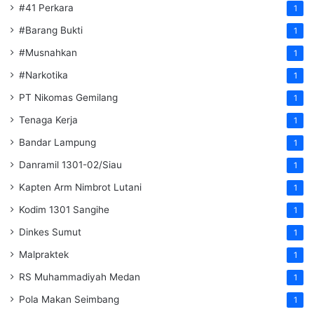
#41 Perkara
1
#Barang Bukti
1
#Musnahkan
1
#Narkotika
1
PT Nikomas Gemilang
1
Tenaga Kerja
1
Bandar Lampung
1
Danramil 1301-02/Siau
1
Kapten Arm Nimbrot Lutani
1
Kodim 1301 Sangihe
1
Dinkes Sumut
1
Malpraktek
1
RS Muhammadiyah Medan
1
Pola Makan Seimbang
1