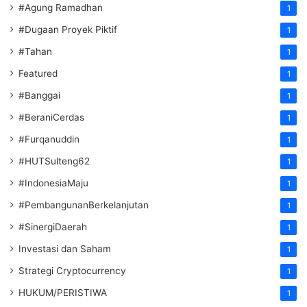
#Agung Ramadhan
1
#Dugaan Proyek Piktif
1
#Tahan
1
Featured
1
#Banggai
1
#BeraniCerdas
1
#Furqanuddin
1
#HUTSulteng62
1
#IndonesiaMaju
1
#PembangunanBerkelanjutan
1
#SinergiDaerah
1
Investasi dan Saham
1
Strategi Cryptocurrency
1
HUKUM/PERISTIWA
1