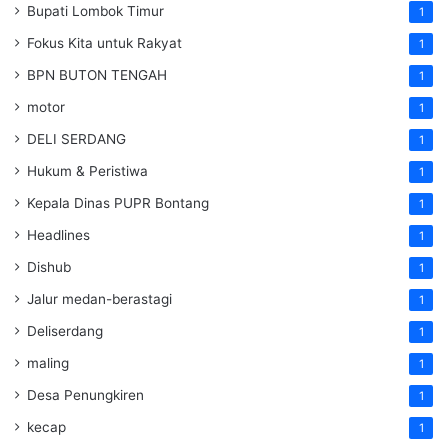
Bupati Lombok Timur
1
Fokus Kita untuk Rakyat
1
BPN BUTON TENGAH
1
motor
1
DELI SERDANG
1
Hukum & Peristiwa
1
Kepala Dinas PUPR Bontang
1
Headlines
1
Dishub
1
Jalur medan-berastagi
1
Deliserdang
1
maling
1
Desa Penungkiren
1
kecap
1