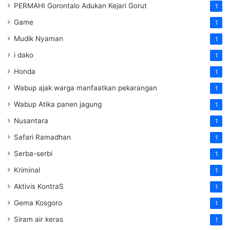
PERMAHI Gorontalo Adukan Kejari Gorut
1
Game
1
Mudik Nyaman
1
i dako
1
Honda
1
Wabup ajak warga manfaatkan pekarangan
1
Wabup Atika panen jagung
1
Nusantara
1
Safari Ramadhan
1
Serba-serbi
1
Kriminal
1
Aktivis KontraS
1
Gema Kosgoro
1
Siram air keras
1