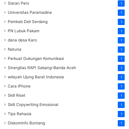
Siaran Pers
1
Universitas Paramadina
1
Pemkab Deli Serdang
1
PN Lubuk Pakam
1
dana desa Karo
1
Natuna
1
Perkuat Dukungan Komunikasi
1
Sinergitas RAPI Sabang–Banda Aceh
1
wilayah Ujung Barat Indonesia
1
Cara iPhone
1
Skill Riset
1
Skill Copywriting Emosional
1
Tips Rahasia
1
Diskominfo Bontang
1