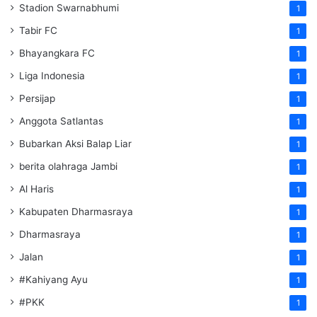
Stadion Swarnabhumi
1
Tabir FC
1
Bhayangkara FC
1
Liga Indonesia
1
Persijap
1
Anggota Satlantas
1
Bubarkan Aksi Balap Liar
1
berita olahraga Jambi
1
Al Haris
1
Kabupaten Dharmasraya
1
Dharmasraya
1
Jalan
1
#Kahiyang Ayu
1
#PKK
1