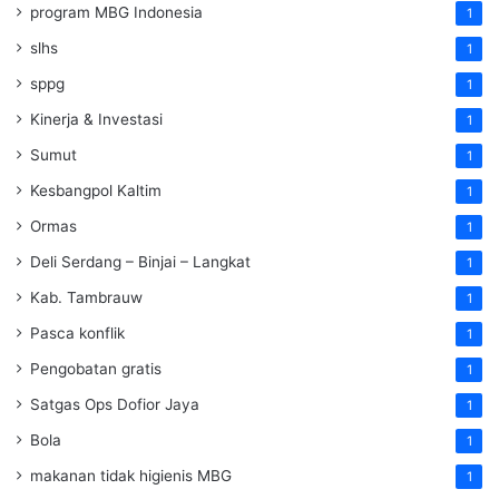
program MBG Indonesia
1
slhs
1
sppg
1
Kinerja & Investasi
1
Sumut
1
Kesbangpol Kaltim
1
Ormas
1
Deli Serdang – Binjai – Langkat
1
Kab. Tambrauw
1
Pasca konflik
1
Pengobatan gratis
1
Satgas Ops Dofior Jaya
1
Bola
1
makanan tidak higienis MBG
1