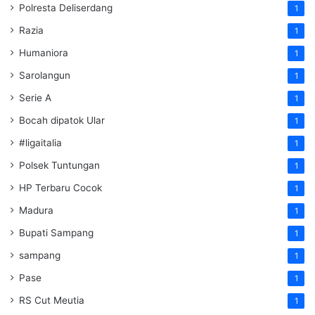
Polresta Deliserdang
1
Razia
1
Humaniora
1
Sarolangun
1
Serie A
1
Bocah dipatok Ular
1
#ligaitalia
1
Polsek Tuntungan
1
HP Terbaru Cocok
1
Madura
1
Bupati Sampang
1
sampang
1
Pase
1
RS Cut Meutia
1