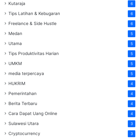
Kutaraja
6
Tips Latihan & Kebugaran
6
Freelance & Side Hustle
6
Medan
5
Utama
5
Tips Produktivitas Harian
5
UMKM
5
media terpercaya
5
HUKRIM
4
Pemerintahan
4
Berita Terbaru
4
Cara Dapat Uang Online
4
Sulawesi Utara
3
Cryptocurrency
3