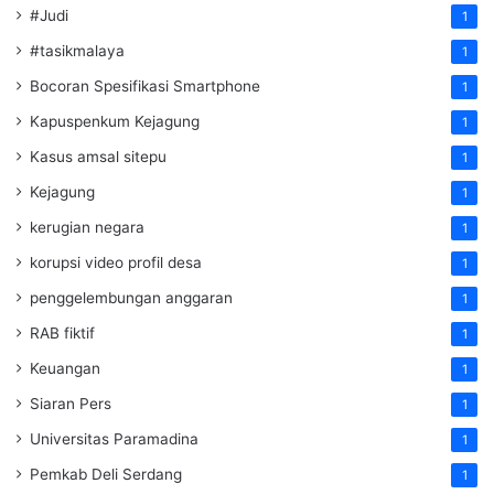
#Judi
1
#tasikmalaya
1
Bocoran Spesifikasi Smartphone
1
Kapuspenkum Kejagung
1
Kasus amsal sitepu
1
Kejagung
1
kerugian negara
1
korupsi video profil desa
1
penggelembungan anggaran
1
RAB fiktif
1
Keuangan
1
Siaran Pers
1
Universitas Paramadina
1
Pemkab Deli Serdang
1