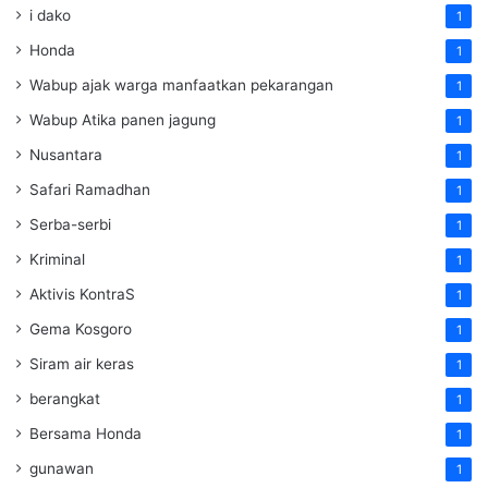
i dako
1
Honda
1
Wabup ajak warga manfaatkan pekarangan
1
Wabup Atika panen jagung
1
Nusantara
1
Safari Ramadhan
1
Serba-serbi
1
Kriminal
1
Aktivis KontraS
1
Gema Kosgoro
1
Siram air keras
1
berangkat
1
Bersama Honda
1
gunawan
1