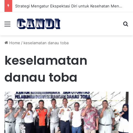
Strategi Mengatur Ekspektasi Diri untuk Kesehatan Mental yang Lebih Seimbang
Menu
Se
Home
/
keselamatan danau toba
keselamatan
danau toba