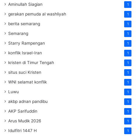
Aminullah Siagian
1
gerakan pemuda al washliyah
1
berita semarang
1
Semarang
1
Starry Rampengan
1
konflik Israel-Iran
1
kristen di Timur Tengah
1
situs suci Kristen
1
WNI selamat konflik
1
Luwu
1
akbp adnan pandibu
1
AKP Sarifuddin
1
Arus Mudik 2026
1
Idulfitri 1447 H
1