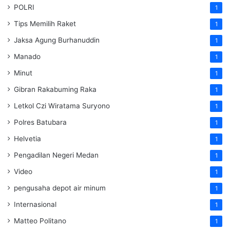
POLRI
1
Tips Memilih Raket
1
Jaksa Agung Burhanuddin
1
Manado
1
Minut
1
Gibran Rakabuming Raka
1
Letkol Czi Wiratama Suryono
1
Polres Batubara
1
Helvetia
1
Pengadilan Negeri Medan
1
Video
1
pengusaha depot air minum
1
Internasional
1
Matteo Politano
1