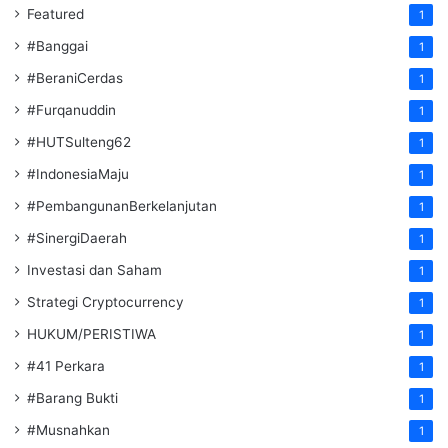
Featured
1
#Banggai
1
#BeraniCerdas
1
#Furqanuddin
1
#HUTSulteng62
1
#IndonesiaMaju
1
#PembangunanBerkelanjutan
1
#SinergiDaerah
1
Investasi dan Saham
1
Strategi Cryptocurrency
1
HUKUM/PERISTIWA
1
#41 Perkara
1
#Barang Bukti
1
#Musnahkan
1