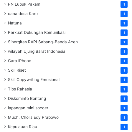
PN Lubuk Pakam
1
dana desa Karo
1
Natuna
1
Perkuat Dukungan Komunikasi
1
Sinergitas RAPI Sabang–Banda Aceh
1
wilayah Ujung Barat Indonesia
1
Cara iPhone
1
Skill Riset
1
Skill Copywriting Emosional
1
Tips Rahasia
1
Diskominfo Bontang
1
lapangan mini soccer
1
Much. Cholis Edy Prabowo
1
Kepulauan Riau
1