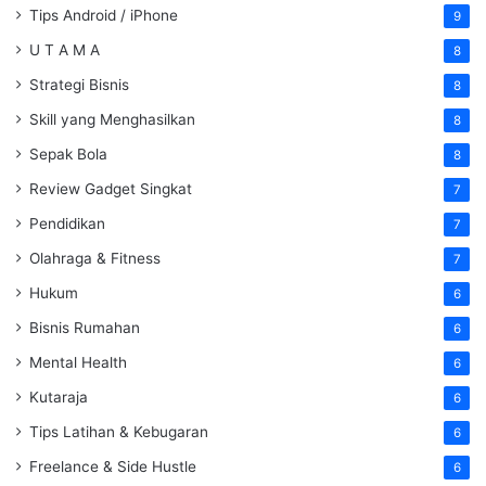
Tips Android / iPhone
9
U T A M A
8
Strategi Bisnis
8
Skill yang Menghasilkan
8
Sepak Bola
8
Review Gadget Singkat
7
Pendidikan
7
Olahraga & Fitness
7
Hukum
6
Bisnis Rumahan
6
Mental Health
6
Kutaraja
6
Tips Latihan & Kebugaran
6
Freelance & Side Hustle
6