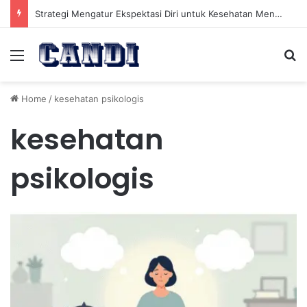
Strategi Mengatur Ekspektasi Diri untuk Kesehatan Mental yang Lebih Seimbang
Menu
Se
Home
/
kesehatan psikologis
kesehatan
psikologis