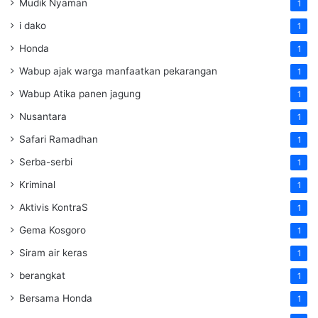
Mudik Nyaman
1
i dako
1
Honda
1
Wabup ajak warga manfaatkan pekarangan
1
Wabup Atika panen jagung
1
Nusantara
1
Safari Ramadhan
1
Serba-serbi
1
Kriminal
1
Aktivis KontraS
1
Gema Kosgoro
1
Siram air keras
1
berangkat
1
Bersama Honda
1