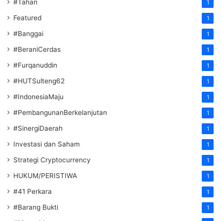
#Tahan
1
Featured
1
#Banggai
1
#BeraniCerdas
1
#Furqanuddin
1
#HUTSulteng62
1
#IndonesiaMaju
1
#PembangunanBerkelanjutan
1
#SinergiDaerah
1
Investasi dan Saham
1
Strategi Cryptocurrency
1
HUKUM/PERISTIWA
1
#41 Perkara
1
#Barang Bukti
1