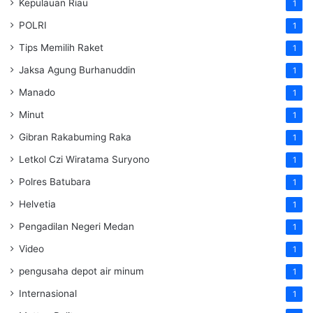
Kepulauan Riau
1
POLRI
1
Tips Memilih Raket
1
Jaksa Agung Burhanuddin
1
Manado
1
Minut
1
Gibran Rakabuming Raka
1
Letkol Czi Wiratama Suryono
1
Polres Batubara
1
Helvetia
1
Pengadilan Negeri Medan
1
Video
1
pengusaha depot air minum
1
Internasional
1