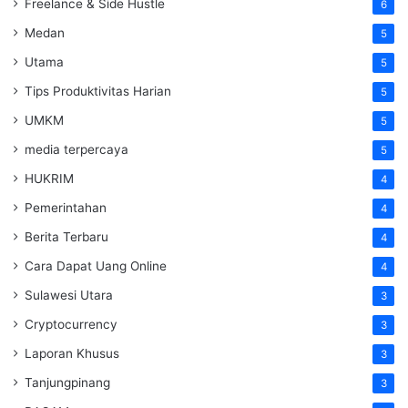
Freelance & Side Hustle
6
Medan
5
Utama
5
Tips Produktivitas Harian
5
UMKM
5
media terpercaya
5
HUKRIM
4
Pemerintahan
4
Berita Terbaru
4
Cara Dapat Uang Online
4
Sulawesi Utara
3
Cryptocurrency
3
Laporan Khusus
3
Tanjungpinang
3