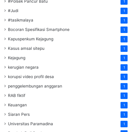
#Polsek Pancur Batu
1
#Judi
1
#tasikmalaya
1
Bocoran Spesifikasi Smartphone
1
Kapuspenkum Kejagung
1
Kasus amsal sitepu
1
Kejagung
1
kerugian negara
1
korupsi video profil desa
1
penggelembungan anggaran
1
RAB fiktif
1
Keuangan
1
Siaran Pers
1
Universitas Paramadina
1