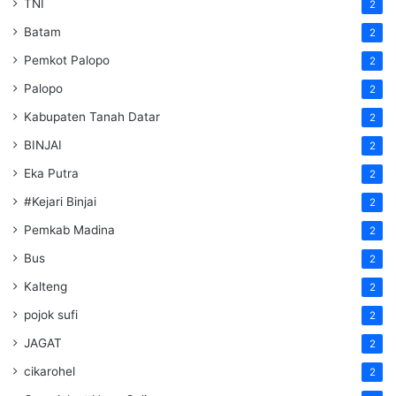
TNI
2
Batam
2
Pemkot Palopo
2
Palopo
2
Kabupaten Tanah Datar
2
BINJAI
2
Eka Putra
2
#Kejari Binjai
2
Pemkab Madina
2
Bus
2
Kalteng
2
pojok sufi
2
JAGAT
2
cikarohel
2