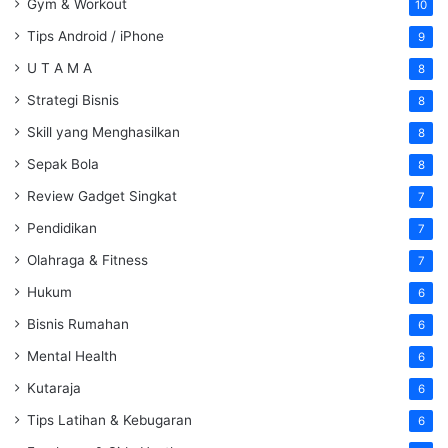
Gym & Workout
10
Tips Android / iPhone
9
U T A M A
8
Strategi Bisnis
8
Skill yang Menghasilkan
8
Sepak Bola
8
Review Gadget Singkat
7
Pendidikan
7
Olahraga & Fitness
7
Hukum
6
Bisnis Rumahan
6
Mental Health
6
Kutaraja
6
Tips Latihan & Kebugaran
6