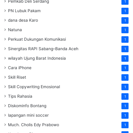
Pemkab Deli Serdang
1
PN Lubuk Pakam
1
dana desa Karo
1
Natuna
1
Perkuat Dukungan Komunikasi
1
Sinergitas RAPI Sabang–Banda Aceh
1
wilayah Ujung Barat Indonesia
1
Cara iPhone
1
Skill Riset
1
Skill Copywriting Emosional
1
Tips Rahasia
1
Diskominfo Bontang
1
lapangan mini soccer
1
Much. Cholis Edy Prabowo
1