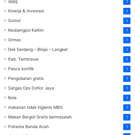
sppg
1
Kinerja & Investasi
1
Sumut
1
Kesbangpol Kaltim
1
Ormas
1
Deli Serdang – Binjai – Langkat
1
Kab. Tambrauw
1
Pasca konflik
1
Pengobatan gratis
1
Satgas Ops Dofior Jaya
1
Bola
1
makanan tidak higienis MBG
1
Makan Bergizi Gratis bermasalah
1
Polresta Banda Aceh
1